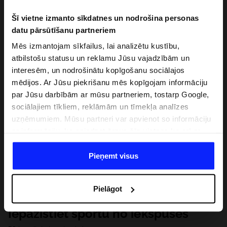
Šī vietne izmanto sīkdatnes un nodrošina personas
datu pārsūtīšanu partneriem
Mēs izmantojam sīkfailus, lai analizētu kustību,
atbilstošu statusu un reklamu Jūsu vajadzībām un
interesēm, un nodrošinātu kopīgošanu sociālajos
mēdijos. Ar Jūsu piekrišanu mēs kopīgojam informāciju
par Jūsu darbībām ar mūsu partneriem, tostarp Google,
sociālajiem tīkliem, reklāmām un tīmekļa analīzes
uzņēmumiem. Mūsu partneri var apvienot so informāciju
ar informāciju, ko sniedzat ārpus šīs vietnes,ka arī ar
datiem, ko viņi iegūst, izmantojot viņu pakalpojumus. Ar
Jūsu atļauju, mēs varam pārsūtīt Jūsu personas datus
Pieņemt visus
saviem partneriem, lai uzlabotu veidu, kadā tiek rādīta
tiešsaites reklāma, veiktu analītisko izpēti, pielāgotu
Pielāgot
saturu un uzlabotu mūsu partneru piedāvātos risinajumus
( piem. socialos tīklus). Detalizētu informāciju var atrast
Iepazīstiet sportu no iekšpuses
mūsu Privātuma politikā un sadaļā "Detaļas".