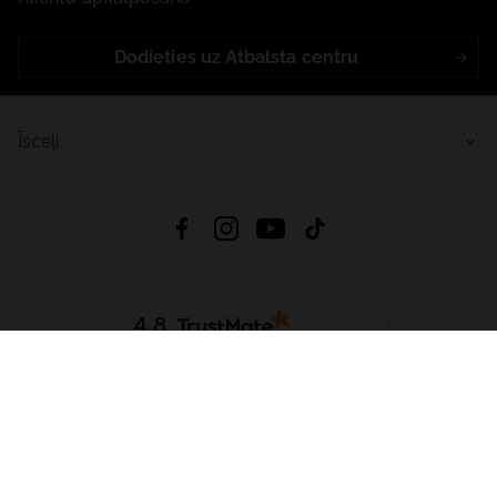
Dodieties uz Atbalsta centru
Īsceļi
4.8
Balstīts uz
15 514
atsauksmes
no visiem laikiem
Lejupielādēt Lietotni:
App Store
Google Play
App Gallery