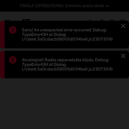
FINĀLA IZPĀRDOŠANA: Simtiem preču lētāk >>
1
Błąd
:
Sorry! An unexpected error occurred. Debug:
TypeError43H at Dialog
(/client.5a0cdacb58005d094be6.js:2307:698)
Błąd
:
Atvainojiet! Radās neparedzēta kļūda. Debug:
TypeError43H at Dialog
(/client.5a0cdacb58005d094be6.js:2307:698)