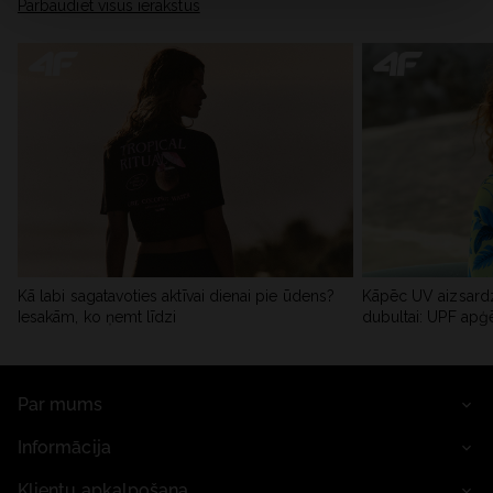
Pārbaudiet visus ierakstus
Kā labi sagatavoties aktīvai dienai pie ūdens?
Kāpēc UV aizsardz
Iesakām, ko ņemt līdzi
dubultai: UPF apģ
Par mums
Informācija
Klientu apkalpošana