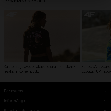
Pārbaudiet visus ierakstus
Kā labi sagatavoties aktīvai dienai pie ūdens?
Kāpēc UV aizsardz
Iesakām, ko ņemt līdzi
dubultai: UPF apģ
Par mums
Informācija
Klientu apkalpošana