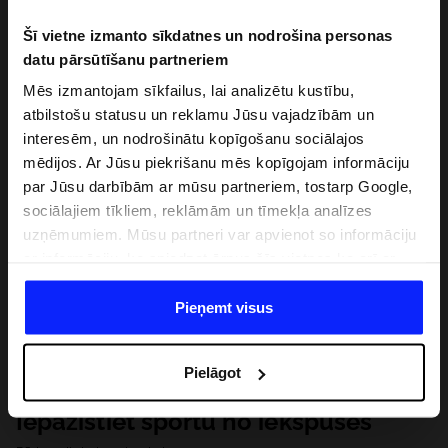
Šī vietne izmanto sīkdatnes un nodrošina personas
datu pārsūtīšanu partneriem
Mēs izmantojam sīkfailus, lai analizētu kustību,
atbilstošu statusu un reklamu Jūsu vajadzībām un
interesēm, un nodrošinātu kopīgošanu sociālajos
mēdijos. Ar Jūsu piekrišanu mēs kopīgojam informāciju
par Jūsu darbībām ar mūsu partneriem, tostarp Google,
sociālajiem tīkliem, reklāmām un tīmekļa analīzes
uzņēmumiem. Mūsu partneri var apvienot so informāciju
ar informāciju, ko sniedzat ārpus šīs vietnes,ka arī ar
datiem, ko viņi iegūst, izmantojot viņu pakalpojumus. Ar
Jūsu atļauju, mēs varam pārsūtīt Jūsu personas datus
Pieņemt visus
saviem partneriem, lai uzlabotu veidu, kadā tiek rādīta
tiešsaites reklāma, veiktu analītisko izpēti, pielāgotu
Pielāgot
saturu un uzlabotu mūsu partneru piedāvātos risinajumus
( piem. socialos tīklus). Detalizētu informāciju var atrast
Iepazīstiet sportu no iekšpuses
mūsu Privātuma politikā un sadaļā "Detaļas".