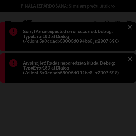
FINĀLA IZPĀRDOŠANA: Simtiem preču lētāk >>
1
Błąd
:
Sorry! An unexpected error occurred. Debug:
TypeError18D at Dialog
(/client.5a0cdacb58005d094be6.js:2307:698)
Błąd
:
Atvainojiet! Radās neparedzēta kļūda. Debug:
TypeError18D at Dialog
(/client.5a0cdacb58005d094be6.js:2307:698)