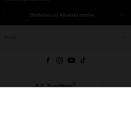
Dodieties uz Atbalsta centru
Īsceļi
4.8
Balstīts uz
15 512
atsauksmes
no visiem laikiem
Lejupielādēt Lietotni:
App Store
Google Play
App Gallery