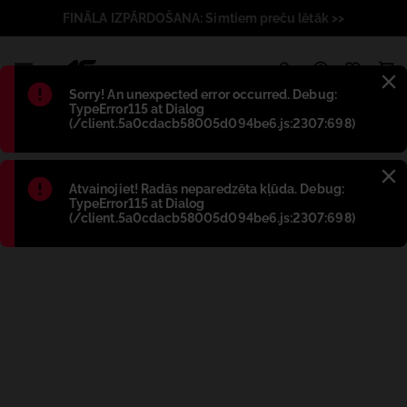
FINĀLA IZPĀRDOŠANA: Simtiem preču lētāk >>
1
Błąd
:
Sorry! An unexpected error occurred. Debug:
TypeError115 at Dialog
(/client.5a0cdacb58005d094be6.js:2307:698)
Błąd
:
Atvainojiet! Radās neparedzēta kļūda. Debug:
TypeError115 at Dialog
(/client.5a0cdacb58005d094be6.js:2307:698)