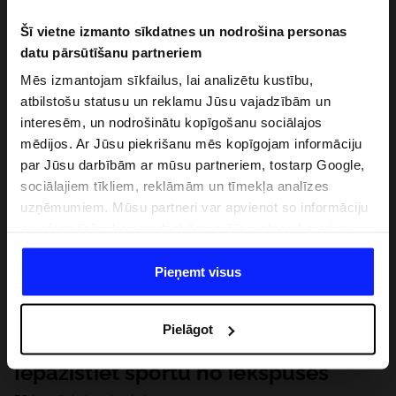
Šī vietne izmanto sīkdatnes un nodrošina personas
datu pārsūtīšanu partneriem
Mēs izmantojam sīkfailus, lai analizētu kustību,
atbilstošu statusu un reklamu Jūsu vajadzībām un
interesēm, un nodrošinātu kopīgošanu sociālajos
mēdijos. Ar Jūsu piekrišanu mēs kopīgojam informāciju
par Jūsu darbībām ar mūsu partneriem, tostarp Google,
sociālajiem tīkliem, reklāmām un tīmekļa analīzes
uzņēmumiem. Mūsu partneri var apvienot so informāciju
ar informāciju, ko sniedzat ārpus šīs vietnes,ka arī ar
datiem, ko viņi iegūst, izmantojot viņu pakalpojumus. Ar
Jūsu atļauju, mēs varam pārsūtīt Jūsu personas datus
Pieņemt visus
saviem partneriem, lai uzlabotu veidu, kadā tiek rādīta
tiešsaites reklāma, veiktu analītisko izpēti, pielāgotu
Pielāgot
saturu un uzlabotu mūsu partneru piedāvātos risinajumus
( piem. socialos tīklus). Detalizētu informāciju var atrast
Iepazīstiet sportu no iekšpuses
mūsu Privātuma politikā un sadaļā "Detaļas".