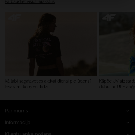
Pārbaudiet visus ierakstus
Kā labi sagatavoties aktīvai dienai pie ūdens?
Kāpēc UV aizsardz
Iesakām, ko ņemt līdzi
dubultai: UPF apģ
Par mums
Informācija
Klientu apkalpošana