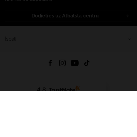
Dodieties uz Atbalsta centru
Īsceļi
4.8
Balstīts uz
15 513
atsauksmes
no visiem laikiem
Lejupielādēt Lietotni:
App Store
Google Play
App Gallery