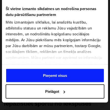
Šī vietne izmanto sīkdatnes un nodrošina personas
datu pārsūtīšanu partneriem
Mēs izmantojam sīkfailus, lai analizētu kustību,
atbilstošu statusu un reklamu Jūsu vajadzībām un
interesēm, un nodrošinātu kopīgošanu sociālajos
mēdijos. Ar Jūsu piekrišanu mēs kopīgojam informāciju
par Jūsu darbībām ar mūsu partneriem, tostarp Google,
sociālajiem tīkliem, reklāmām un tīmekļa analīzes
uzņēmumiem. Mūsu partneri var apvienot so informāciju
ar informāciju, ko sniedzat ārpus šīs vietnes,ka arī ar
datiem, ko viņi iegūst, izmantojot viņu pakalpojumus. Ar
Jūsu atļauju, mēs varam pārsūtīt Jūsu personas datus
Pieņemt visus
saviem partneriem, lai uzlabotu veidu, kadā tiek rādīta
tiešsaites reklāma, veiktu analītisko izpēti, pielāgotu
Pielāgot
saturu un uzlabotu mūsu partneru piedāvātos risinajumus
( piem. socialos tīklus). Detalizētu informāciju var atrast
Iepazīstiet sportu no iekšpuses
mūsu Privātuma politikā un sadaļā "Detaļas".