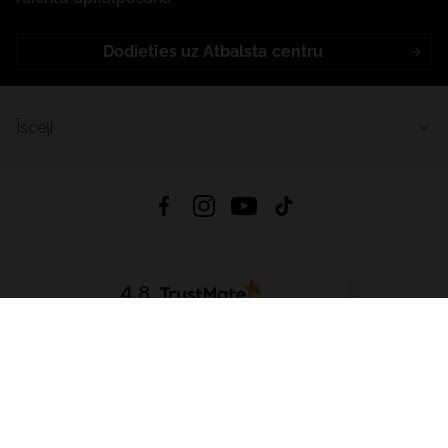
Dodieties uz Atbalsta centru
Īsceļi
4.8
Balstīts uz
15 513
atsauksmes
no visiem laikiem
Lejupielādēt Lietotni:
App Store
Google Play
App Gallery