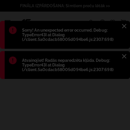
FINĀLA IZPĀRDOŠANA: Simtiem preču lētāk >>
1
Błąd
:
Sorry! An unexpected error occurred. Debug:
TypeError43I at Dialog
(/client.5a0cdacb58005d094be6.js:2307:698)
Błąd
:
Atvainojiet! Radās neparedzēta kļūda. Debug:
TypeError43I at Dialog
(/client.5a0cdacb58005d094be6.js:2307:698)