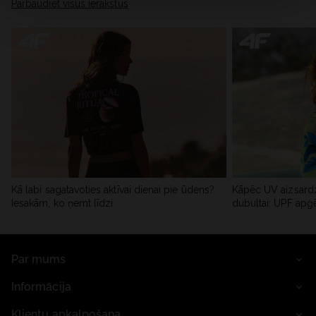
Pārbaudiet visus ierakstus
Kā labi sagatavoties aktīvai dienai pie ūdens?
Kāpēc UV aizsardz
Iesakām, ko ņemt līdzi
dubultai: UPF apģ
Par mums
Informācija
Klientu apkalpošana