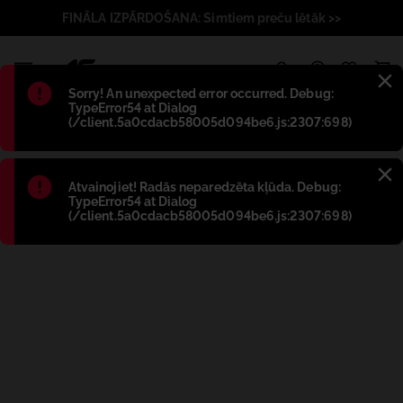
FINĀLA IZPĀRDOŠANA: Simtiem preču lētāk >>
1
Błąd
:
Sorry! An unexpected error occurred. Debug:
TypeError54 at Dialog
(/client.5a0cdacb58005d094be6.js:2307:698)
Błąd
:
Atvainojiet! Radās neparedzēta kļūda. Debug:
TypeError54 at Dialog
(/client.5a0cdacb58005d094be6.js:2307:698)