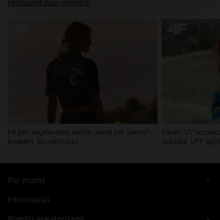
Pārbaudiet visus ierakstus
Kā labi sagatavoties aktīvai dienai pie ūdens?
Kāpēc UV aizsardz
Iesakām, ko ņemt līdzi
dubultai: UPF apģ
Par mums
Informācija
Klientu apkalpošana