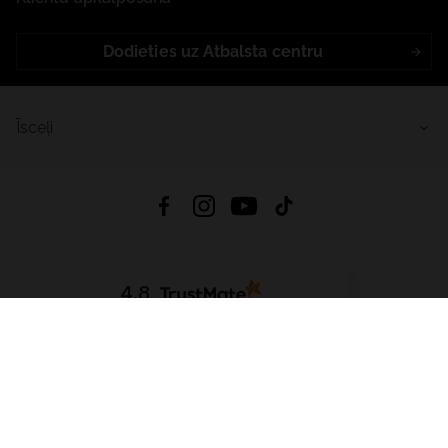
Dodieties uz Atbalsta centru
Īsceļi
4.8
Balstīts uz
15 513
atsauksmes
no visiem laikiem
Lejupielādēt Lietotni:
App Store
Google Play
App Gallery