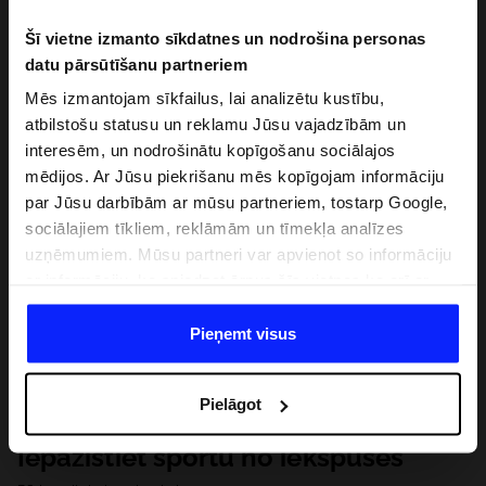
Šī vietne izmanto sīkdatnes un nodrošina personas
datu pārsūtīšanu partneriem
Mēs izmantojam sīkfailus, lai analizētu kustību,
atbilstošu statusu un reklamu Jūsu vajadzībām un
interesēm, un nodrošinātu kopīgošanu sociālajos
mēdijos. Ar Jūsu piekrišanu mēs kopīgojam informāciju
par Jūsu darbībām ar mūsu partneriem, tostarp Google,
sociālajiem tīkliem, reklāmām un tīmekļa analīzes
uzņēmumiem. Mūsu partneri var apvienot so informāciju
ar informāciju, ko sniedzat ārpus šīs vietnes,ka arī ar
datiem, ko viņi iegūst, izmantojot viņu pakalpojumus. Ar
Jūsu atļauju, mēs varam pārsūtīt Jūsu personas datus
Pieņemt visus
saviem partneriem, lai uzlabotu veidu, kadā tiek rādīta
tiešsaites reklāma, veiktu analītisko izpēti, pielāgotu
Pielāgot
saturu un uzlabotu mūsu partneru piedāvātos risinajumus
( piem. socialos tīklus). Detalizētu informāciju var atrast
Iepazīstiet sportu no iekšpuses
mūsu Privātuma politikā un sadaļā "Detaļas".