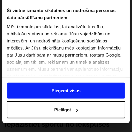
Šī vietne izmanto sīkdatnes un nodrošina personas
datu pārsūtīšanu partneriem
Mēs izmantojam sīkfailus, lai analizētu kustību,
atbilstošu statusu un reklamu Jūsu vajadzībām un
interesēm, un nodrošinātu kopīgošanu sociālajos
mēdijos. Ar Jūsu piekrišanu mēs kopīgojam informāciju
par Jūsu darbībām ar mūsu partneriem, tostarp Google,
sociālajiem tīkliem, reklāmām un tīmekļa analīzes
uzņēmumiem. Mūsu partneri var apvienot so informāciju
ar informāciju, ko sniedzat ārpus šīs vietnes,ka arī ar
datiem, ko viņi iegūst, izmantojot viņu pakalpojumus. Ar
Jūsu atļauju, mēs varam pārsūtīt Jūsu personas datus
Pieņemt visus
saviem partneriem, lai uzlabotu veidu, kadā tiek rādīta
tiešsaites reklāma, veiktu analītisko izpēti, pielāgotu
Pielāgot
saturu un uzlabotu mūsu partneru piedāvātos risinajumus
( piem. socialos tīklus). Detalizētu informāciju var atrast
Iepazīstiet sportu no iekšpuses
mūsu Privātuma politikā un sadaļā "Detaļas".