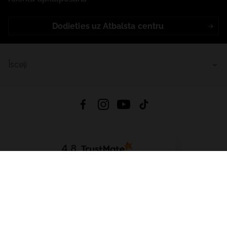
Dodieties uz Atbalsta centru
Īsceļi
4.8
Balstīts uz
15 511
atsauksmes
no visiem laikiem
Lejupielādēt Lietotni:
App Store
Google Play
App Gallery