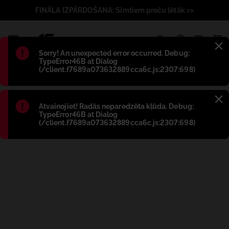
FINĀLA IZPĀRDOŠANA: Simtiem preču lētāk >>
1
Błąd
:
Sorry! An unexpected error occurred. Debug:
TypeError46B at Dialog
(/client.f7689a073632889cca6c.js:2307:698)
Błąd
:
Atvainojiet! Radās neparedzēta kļūda. Debug:
TypeError46B at Dialog
(/client.f7689a073632889cca6c.js:2307:698)