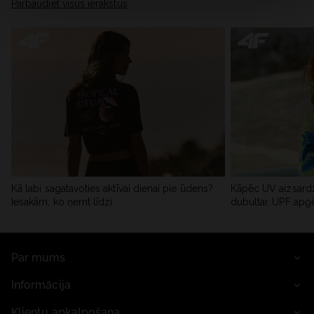
Pārbaudiet visus ierakstus
Kā labi sagatavoties aktīvai dienai pie ūdens?
Kāpēc UV aizsardz
Iesakām, ko ņemt līdzi
dubultai: UPF apģ
Par mums
Informācija
Klientu apkalpošana