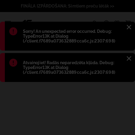
FINĀLA IZPĀRDOŠANA: Simtiem preču lētāk >>
1
Błąd
:
Sorry! An unexpected error occurred. Debug:
TypeError13K at Dialog
(/client.f7689a073632889cca6c.js:2307:698)
Błąd
:
Atvainojiet! Radās neparedzēta kļūda. Debug:
TypeError13K at Dialog
(/client.f7689a073632889cca6c.js:2307:698)