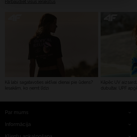
Pārbaudiet visus ierakstus
Kā labi sagatavoties aktīvai dienai pie ūdens?
Kāpēc UV aizsardz
Iesakām, ko ņemt līdzi
dubultai: UPF apģ
Par mums
Informācija
Klientu apkalpošana