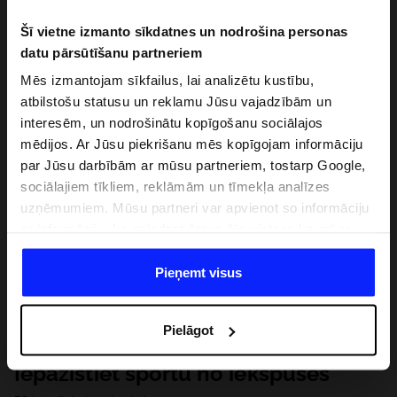
Šī vietne izmanto sīkdatnes un nodrošina personas
datu pārsūtīšanu partneriem
Mēs izmantojam sīkfailus, lai analizētu kustību,
atbilstošu statusu un reklamu Jūsu vajadzībām un
interesēm, un nodrošinātu kopīgošanu sociālajos
mēdijos. Ar Jūsu piekrišanu mēs kopīgojam informāciju
par Jūsu darbībām ar mūsu partneriem, tostarp Google,
sociālajiem tīkliem, reklāmām un tīmekļa analīzes
uzņēmumiem. Mūsu partneri var apvienot so informāciju
ar informāciju, ko sniedzat ārpus šīs vietnes,ka arī ar
datiem, ko viņi iegūst, izmantojot viņu pakalpojumus. Ar
Jūsu atļauju, mēs varam pārsūtīt Jūsu personas datus
Pieņemt visus
saviem partneriem, lai uzlabotu veidu, kadā tiek rādīta
tiešsaites reklāma, veiktu analītisko izpēti, pielāgotu
Pielāgot
saturu un uzlabotu mūsu partneru piedāvātos risinajumus
( piem. socialos tīklus). Detalizētu informāciju var atrast
Iepazīstiet sportu no iekšpuses
mūsu Privātuma politikā un sadaļā "Detaļas".