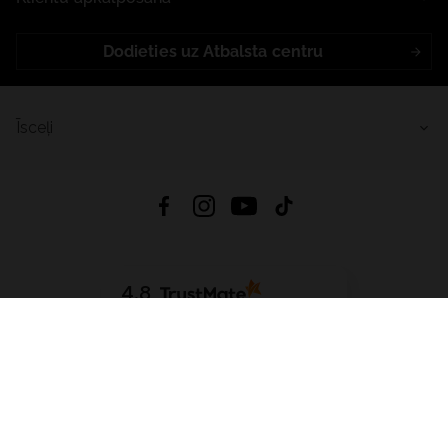
Dodieties uz Atbalsta centru
Īsceļi
4.8
Balstīts uz
15 509
atsauksmes
no visiem laikiem
Lejupielādēt Lietotni:
App Store
Google Play
App Gallery