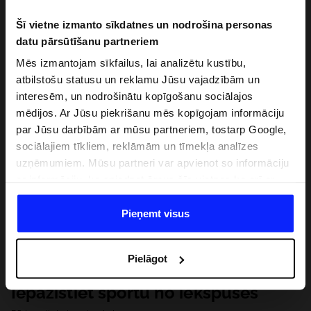
Šī vietne izmanto sīkdatnes un nodrošina personas
datu pārsūtīšanu partneriem
Mēs izmantojam sīkfailus, lai analizētu kustību,
atbilstošu statusu un reklamu Jūsu vajadzībām un
interesēm, un nodrošinātu kopīgošanu sociālajos
mēdijos. Ar Jūsu piekrišanu mēs kopīgojam informāciju
par Jūsu darbībām ar mūsu partneriem, tostarp Google,
sociālajiem tīkliem, reklāmām un tīmekļa analīzes
uzņēmumiem. Mūsu partneri var apvienot so informāciju
ar informāciju, ko sniedzat ārpus šīs vietnes,ka arī ar
datiem, ko viņi iegūst, izmantojot viņu pakalpojumus. Ar
Jūsu atļauju, mēs varam pārsūtīt Jūsu personas datus
Pieņemt visus
saviem partneriem, lai uzlabotu veidu, kadā tiek rādīta
tiešsaites reklāma, veiktu analītisko izpēti, pielāgotu
Pielāgot
saturu un uzlabotu mūsu partneru piedāvātos risinajumus
( piem. socialos tīklus). Detalizētu informāciju var atrast
Iepazīstiet sportu no iekšpuses
mūsu Privātuma politikā un sadaļā "Detaļas".