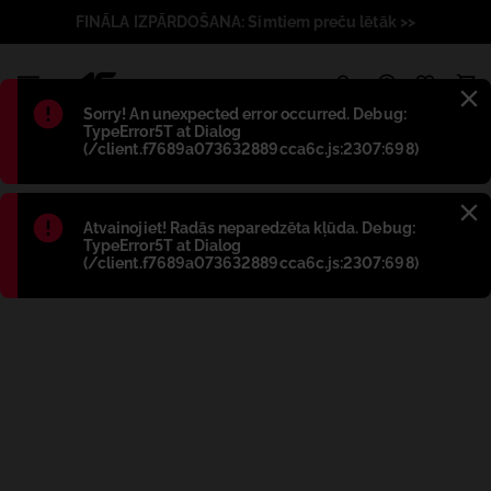
FINĀLA IZPĀRDOŠANA: Simtiem preču lētāk >>
1
Błąd
:
Sorry! An unexpected error occurred. Debug:
TypeError5T at Dialog
(/client.f7689a073632889cca6c.js:2307:698)
Błąd
:
Atvainojiet! Radās neparedzēta kļūda. Debug:
TypeError5T at Dialog
(/client.f7689a073632889cca6c.js:2307:698)