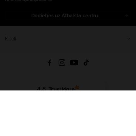
Dodieties uz Atbalsta centru
Īsceļi
4.8
Balstīts uz
15 509
atsauksmes
no visiem laikiem
Lejupielādēt Lietotni:
App Store
Google Play
App Gallery