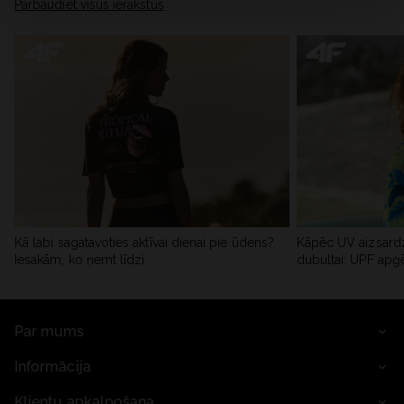
Pārbaudiet visus ierakstus
Kā labi sagatavoties aktīvai dienai pie ūdens?
Kāpēc UV aizsardz
Iesakām, ko ņemt līdzi
dubultai: UPF apģ
Par mums
Informācija
Klientu apkalpošana