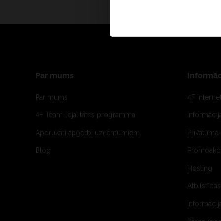
Par mums
Informāc
Par mums
4F Interne
4F Team lojalitātes programma
Informāci
Apdrukāti apģērbi uzņēmumiem
Privātuma 
Blog
Promoakci
Hosting
Atbilstības
Informācij