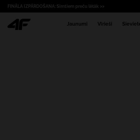
FINĀLA IZPĀRDOŠANA: Simtiem preču lētāk >>
Jaunumi
Vīrieši
Sieviet