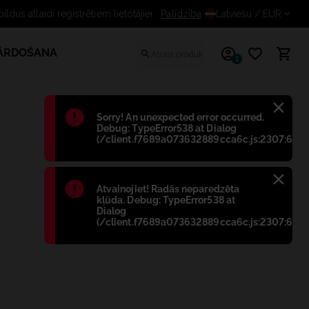
us atlaidi reģistrētiem lietotājiem
Palīdzība
Latviešu
/ EUR
PĀRDOŠANA
1
Błąd
:
Sorry! An unexpected error occurred.
Debug: TypeError538 at Dialog
(/client.f7689a073632889cca6c.js:2307:698)
Błąd
:
Atvainojiet! Radās neparedzēta
kļūda. Debug: TypeError538 at
Dialog
(/client.f7689a073632889cca6c.js:2307:698)