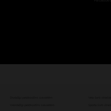
Pārbaudes 
Divdaļīgi peldkostīmi sievietēm
Velo šorti vīrieš
Viendaļīgi peldkostīmi sievietēm
Sporta šorti vīri