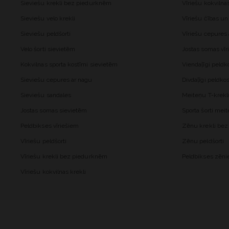
Sieviešu krekli bez piedurknēm
Vīriešu kokvilna
Sieviešu velo krekli
Vīriešu čības un
Sieviešu peldšorti
Vīriešu cepures
Velo šorti sievietēm
Jostas somas vīr
Kokvilnas sporta kostīmi sievietēm
Viendaļīgi peld
Sieviešu cepures ar nagu
Divdaļīgi peldk
Sieviešu sandales
Meiteņu T-krekl
Jostas somas sievietēm
Sporta šorti me
Peldbikses vīriešiem
Zēnu krekli be
Vīriešu peldšorti
Zēnu peldšorti
Vīriešu krekli bez piedurknēm
Peldbikses zēn
Vīriešu kokvilnas krekli