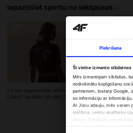
Iepazīstiet sportu no iekšpuses
Piekrišana
Šī vietne izmanto sīkdatnes
Mēs izmantojam sīkfailus, la
nodrošinātu kopīgošanu soci
Kā labi sagatavoties aktīvai dienai pie
Kāpēc UV aizsard
partneriem, tostarp Google, 
ūdens? Iesakām, ko ņemt līdzi
dubultai: UPF a
so informāciju ar informāciju
Ar Jūsu atļauju, mēs varam pā
reklāma, veiktu analītisko iz
tīklus). Detalizētu informāci
PIEGĀDES 