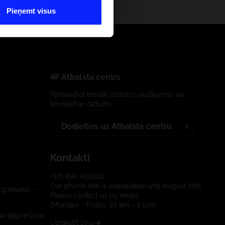
Pieņemt visus
4F Atbalsta centrs
Pārbaudiet biežāk uzdotos jautājumus vai
tērzējiet ar čatbotu:
Dodieties uz Atbalsta centru
Kontakti
+371 (64) 415203
Our phone line is unavailable until August 14th.
tgriešana) –
Please contact us by email.
(Monday - Friday, 10 am - 5 pm)
a (atgriešana)
Uzrakstīt ziņu