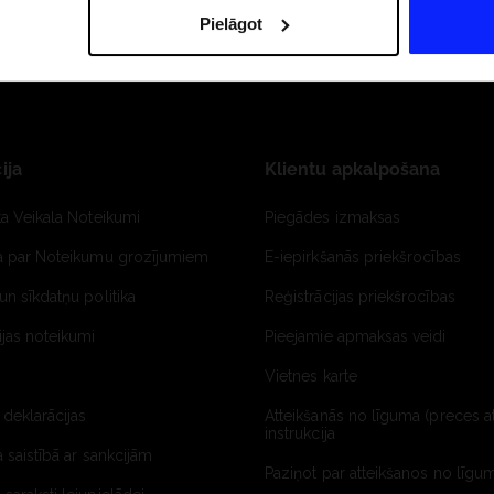
Pielāgot
ija
Klientu apkalpošana
ta Veikala Noteikumi
Piegādes izmaksas
ja par Noteikumu grozījumiem
E-iepirkšanās priekšrocības
un sīkdatņu politika
Reģistrācijas priekšrocības
jas noteikumi
Pieejamie apmaksas veidi
Vietnes karte
 deklarācijas
Atteikšanās no līguma (preces a
instrukcija
a saistībā ar sankcijām
Paziņot par atteikšanos no līgum