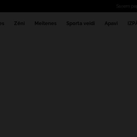
Saņem papild
es
Zēni
Meitenes
Sporta veidi
Apavi
IZ