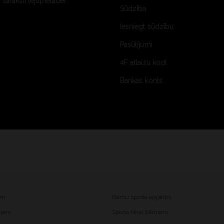
saraksti lejupielādei
Sūdzība
Iesniegt sūdzību
Pasūtījumi
4F atlaižu kodi
Bankas konts
iem
Bērnu sporta apģērbs
ešiem
Sporta tērpi bērniem