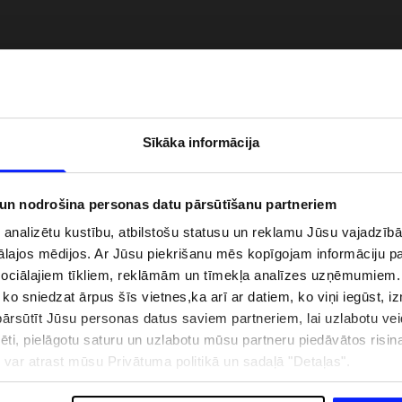
Sīkāka informācija
 un nodrošina personas datu pārsūtīšanu partneriem
i analizētu kustību, atbilstošu statusu un reklamu Jūsu vajadzī
ālajos mēdijos. Ar Jūsu piekrišanu mēs kopīgojam informāciju 
zībai pie ūdens jābūt
Jaunā 4F tenisa un padela kolekcija.
sociālajiem tīkliem, reklāmām un tīmekļa analīzes uzņēmumiem.
pģērbs + SPF
Sportiska funkcionalitāte satiekas ar
, ko sniedzat ārpus šīs vietnes,ka arī ar datiem, ko viņi iegūst, 
mūsdienīgu stilu
rsūtīt Jūsu personas datus saviem partneriem, lai uzlabotu veid
pēti, pielāgotu saturu un uzlabotu mūsu partneru piedāvātos risi
ju var atrast mūsu Privātuma politikā un sadaļā "Detaļas".
IZMAKSAS
VEIKALU ADRESES
B2B
4F TEAM LOJALITĀTES PR