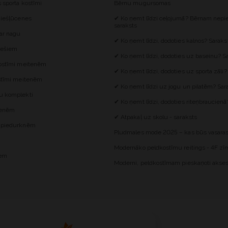
s sporta kostīmi
Bērnu mugursomas
 iešļūcenes
✔ Ko ņemt līdzi ceļojumā? Bērnam nepie
saraksts
 ar nagu
✔ Ko ņemt līdzi, dodoties kalnos? Saraks
iešiem
✔ Ko ņemt līdzi, dodoties uz baseinu? S
kostīmi meitenēm
✔ Ko ņemt līdzi, dodoties uz sporta zāli?
ostīmi meitenēm
✔ Ko ņemt līdzi uz jogu un pilatēm? Sar
u komplekti
✔ Ko ņemt līdzi, dodoties riteņbraucienā
itenēm
✔ Atpakaļ uz skolu - saraksts
z piedurknēm
Pludmales mode 2025 – kas būs vasaras
Modernāko peldkostīmu reitings - 4F zīm
iem
Moderni, peldkostīmam pieskaņoti akses