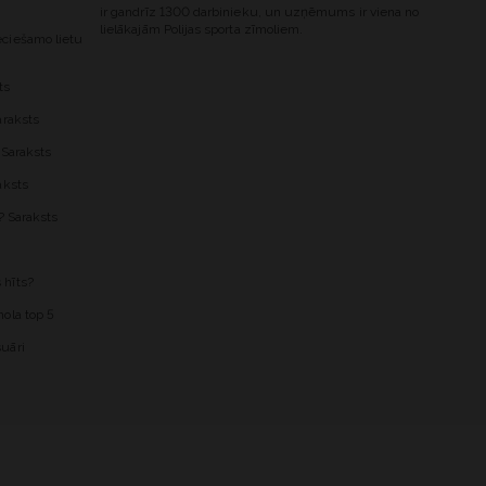
ir gandrīz 1300 darbinieku, un uzņēmums ir viena no
lielākajām Polijas sporta zīmoliem.
ciešamo lietu
ts
araksts
 Saraksts
aksts
? Saraksts
 hīts?
ola top 5
uāri