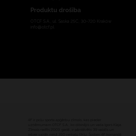
Produktu drošība
OTCF S.A., ul. Saska 25C, 30-720 Kraków
info@otcf.pl
4F ir poļu sporta apģērbu zīmols, kas pieder
uzņēmumam OTCF S.A., ko dibinājis un vada Igors Klaja.
Zīmols radīts 2003. gadā, ir pārstāvēts 39 valstīs un
ietver vairāk nekā 350 veikalu tīklu. Šodien 4F komandā