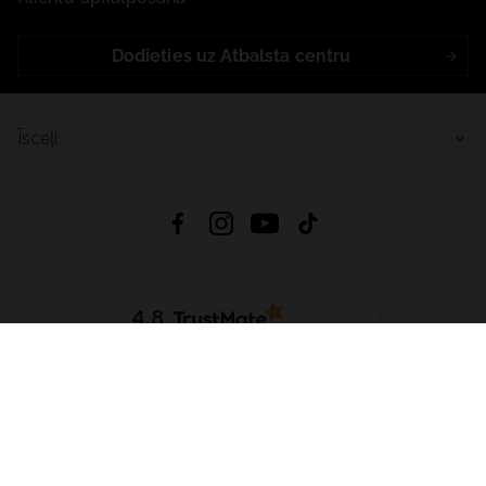
Dodieties uz Atbalsta centru
Īsceļi
4.8
Balstīts uz
15 509
atsauksmes
no visiem laikiem
Lejupielādēt Lietotni:
App Store
Google Play
App Gallery