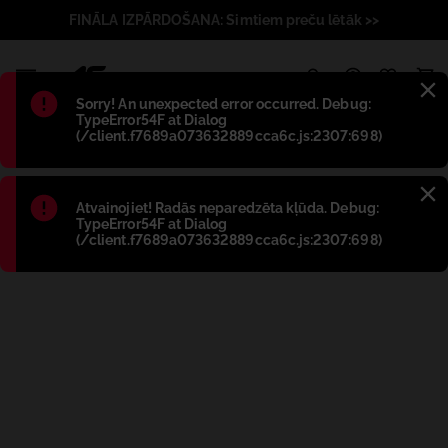
FINĀLA IZPĀRDOŠANA: Simtiem preču lētāk >>
1
Błąd
:
Sorry! An unexpected error occurred. Debug:
TypeError54F at Dialog
(/client.f7689a073632889cca6c.js:2307:698)
Błąd
:
Atvainojiet! Radās neparedzēta kļūda. Debug:
TypeError54F at Dialog
(/client.f7689a073632889cca6c.js:2307:698)