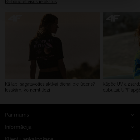
Pārbaudiet visus ierakstus
Kā labi sagatavoties aktīvai dienai pie ūdens?
Kāpēc UV aizsardz
Iesakām, ko ņemt līdzi
dubultai: UPF apģ
Par mums
Informācija
Klientu apkalpošana