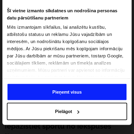
Šī vietne izmanto sīkdatnes un nodrošina personas
datu pārsūtīšanu partneriem
Mēs izmantojam sīkfailus, lai analizētu kustību,
atbilstošu statusu un reklamu Jūsu vajadzībām un
interesēm, un nodrošinātu kopīgošanu sociālajos
mēdijos. Ar Jūsu piekrišanu mēs kopīgojam informāciju
par Jūsu darbībām ar mūsu partneriem, tostarp Google,
sociālajiem tīkliem, reklāmām un tīmekļa analīzes
uzņēmumiem. Mūsu partneri var apvienot so informāciju
ar informāciju, ko sniedzat ārpus šīs vietnes,ka arī ar
datiem, ko viņi iegūst, izmantojot viņu pakalpojumus. Ar
Jūsu atļauju, mēs varam pārsūtīt Jūsu personas datus
Pieņemt visus
saviem partneriem, lai uzlabotu veidu, kadā tiek rādīta
tiešsaites reklāma, veiktu analītisko izpēti, pielāgotu
Pielāgot
saturu un uzlabotu mūsu partneru piedāvātos risinajumus
( piem. socialos tīklus). Detalizētu informāciju var atrast
Iepazīstiet sportu no iekšpuses
mūsu Privātuma politikā un sadaļā "Detaļas".