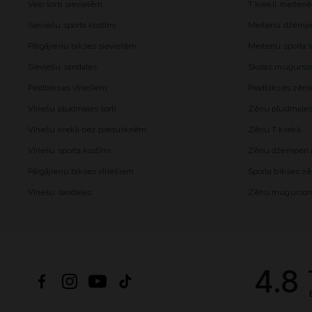
Velo šorti sievietēm
T krekli meiten
Sieviešu sporta kostīmi
Meiteņu džemper
Pārgājienu bikses sievietēm
Meiteņu sporta l
Sieviešu sandales
Skolas mugurs
Peldbikses vīriešiem
Peldbikses zēn
Vīriešu pludmales šorti
Zēnu pludmales 
Vīriešu krekli bez piedurknēm
Zēnu T krekli
Vīriešu sporta kostīmi
Zēnu džemperi a
Pārgājienu bikses vīriešiem
Sporta bikses z
Vīriešu sandales
Zēnu mugurso
4.8