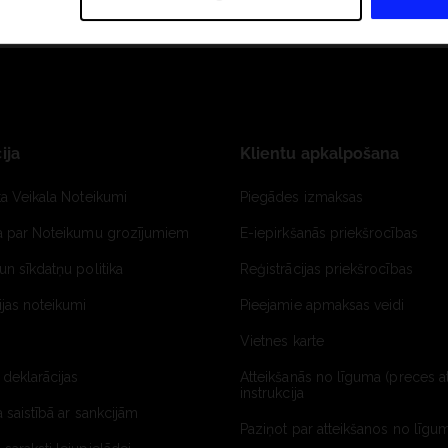
ija
Klientu apkalpošana
ta Veikala Noteikumi
Piegādes izmaksas
ja par Noteikumu grozījumiem
E-iepirkšanās priekšrocības
un sīkdatņu politika
Reģistrācijas priekšrocības
jas noteikumi
Pieejamie apmaksas veidi
Vietnes karte
 deklarācijas
Atteikšanās no līguma (preces a
instrukcija
a saistībā ar sankcijām
Paziņot par atteikšanos no līgum