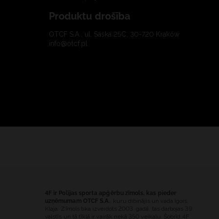
Produktu drošība
OTCF S.A., ul. Saska 25C, 30-720 Kraków
info@otcf.pl
4F ir Polijas sporta apģērbu zīmols, kas pieder
uzņēmumam OTCF S.A.
, kuru dibinājis un vada Igors
Klaja. Zīmols tika izveidots 2003. gadā, tas darbojas 39
valstīs un tā tīklā ir vairāk nekā 350 veikalu. Šobrīd 4F