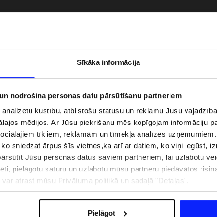
Sīkāka informācija
 un nodrošina personas datu pārsūtīšanu partneriem
i analizētu kustību, atbilstošu statusu un reklamu Jūsu vajadzī
ālajos mēdijos. Ar Jūsu piekrišanu mēs kopīgojam informāciju 
sociālajiem tīkliem, reklāmām un tīmekļa analīzes uzņēmumiem.
, ko sniedzat ārpus šīs vietnes,ka arī ar datiem, ko viņi iegūst, 
zībai pie ūdens jābūt
Jaunā 4F tenisa un padela kolekcija.
rsūtīt Jūsu personas datus saviem partneriem, lai uzlabotu veid
pģērbs + SPF
Sportiska funkcionalitāte satiekas ar
mūsdienīgu stilu
pēti, pielāgotu saturu un uzlabotu mūsu partneru piedāvātos risi
ju var atrast mūsu Privātuma politikā un sadaļā "Detaļas".
IZMAKSAS
VEIKALU ADRESES
B2B
4F TEAM LOJALITĀTES PR
Pielāgot