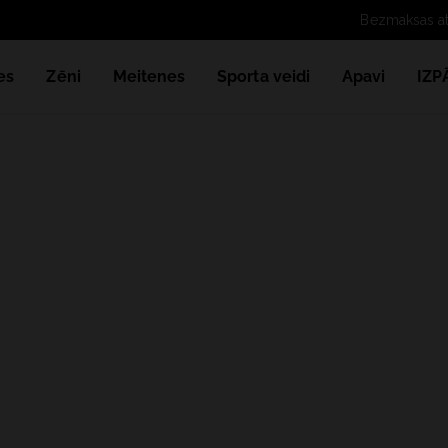
es
Zēni
Meitenes
Sporta veidi
Apavi
IZ