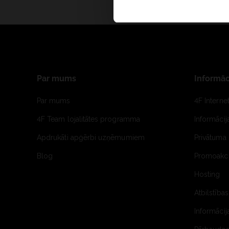
Par mums
Informāc
Par mums
4F Interne
4F Team lojalitātes programma
Informāci
Apdrukāti apģērbi uzņēmumiem
Privātuma 
Blog
Promoakci
Hosting
Atbilstības
Informācij