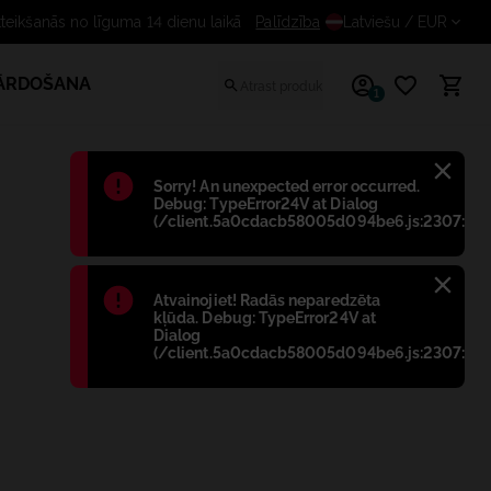
Bezmaksas atteikšanās no līguma 14
Palīdzība
Latviešu
/ EUR
PĀRDOŠANA
1
Błąd
:
Sorry! An unexpected error occurred.
Debug: TypeError24V at Dialog
(/client.5a0cdacb58005d094be6.js:2307:698
Błąd
:
Atvainojiet! Radās neparedzēta
kļūda. Debug: TypeError24V at
Dialog
(/client.5a0cdacb58005d094be6.js:2307:698