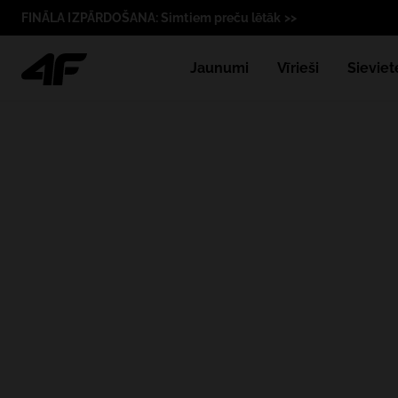
FINĀLA IZPĀRDOŠANA: Simtiem preču lētāk >>
Jaunumi
Vīrieši
Sieviet