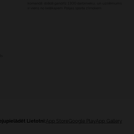
komandā strādā gandrīz 1300 darbinieku, un uzņēmums
ir viens no lielākajiem Polijas sporta zīmoliem.
ts
ejupielādēt Lietotni:
App Store
Google Play
App Gallery