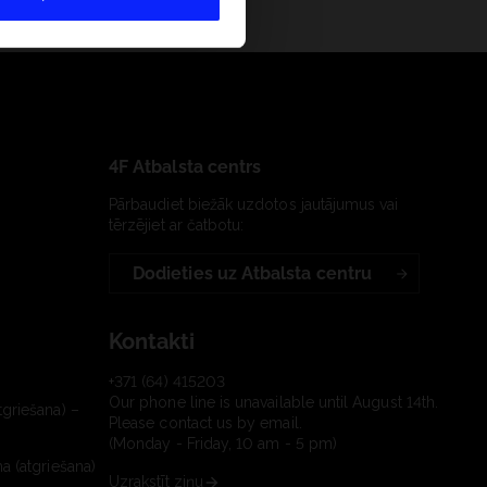
4F Atbalsta centrs
Pārbaudiet biežāk uzdotos jautājumus vai
tērzējiet ar čatbotu:
Dodieties uz Atbalsta centru
Kontakti
+371 (64) 415203
Our phone line is unavailable until August 14th.
tgriešana) –
Please contact us by email.
(Monday - Friday, 10 am - 5 pm)
a (atgriešana)
Uzrakstīt ziņu