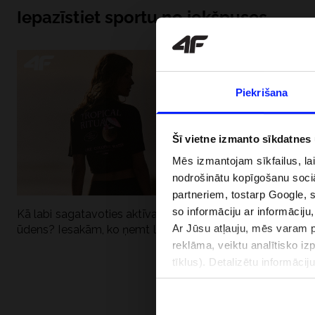
Iepazīstiet sportu no iekšpuses
Piekrišana
Šī vietne izmanto sīkdatnes
Mēs izmantojam sīkfailus, la
nodrošinātu kopīgošanu soci
partneriem, tostarp Google, 
so informāciju ar informāciju
Kā labi sagatavoties aktīvai dienai pie
Kāpēc UV aizsard
Ar Jūsu atļauju, mēs varam pā
ūdens? Iesakām, ko ņemt līdzi
dubultai: UPF a
reklāma, veiktu analītisko iz
tīklus). Detalizētu informāci
PIEGĀDES 