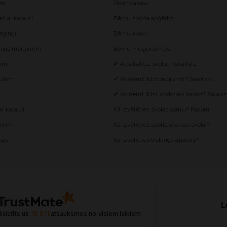
ēm
Ūdens apavi
i ar kapuci
Bērnu sporta apģērbs
egingi
Bērnu apavi
omas meitenēm
Bērnu mugursomas
iem
✔ Atpakaļ uz skolu - saraksts
šorti
✔ Ko ņemt līdzi ceļojumā? Saraksts
✔ Ko ņemt līdzi, dodoties kalnos? Saraks
r kapuci
Kā izvēlēties skolas somu? Padomi
ēniem
Kā izvēlēties sporta apavus skolai?
mas
Kā izvēlēties trekinga apavus?
L
Balstīts uz
15 511
atsauksmes
no visiem laikiem