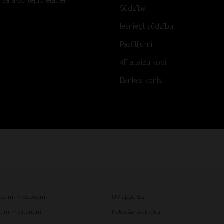
saraksti lejupielādei
Sūdzība
Iesniegt sūdzību
Pasūtījumi
4F atlaižu kodi
Bankas konts
kostīmi meitenēm
UV apģērbs
ostīmi meitenēm
Peldēšanas krekli