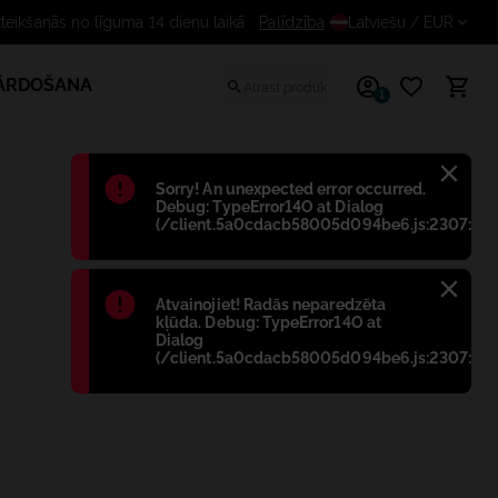
tteikšanās no līguma 14 dienu laikā
Palīdzība
Latviešu
/ EUR
PĀRDOŠANA
1
Błąd
:
Sorry! An unexpected error occurred.
Debug: TypeError14O at Dialog
(/client.5a0cdacb58005d094be6.js:2307:698
Błąd
:
Atvainojiet! Radās neparedzēta
kļūda. Debug: TypeError14O at
Dialog
(/client.5a0cdacb58005d094be6.js:2307:698