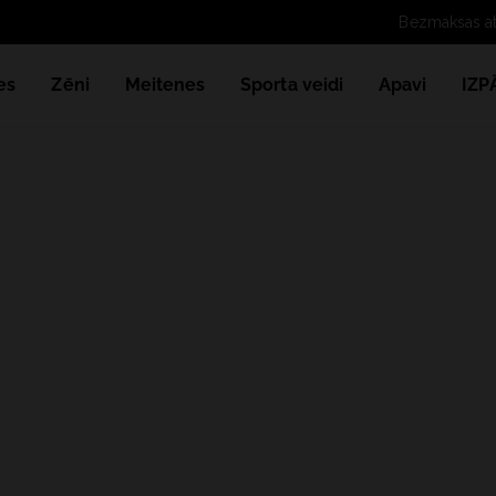
Bezmaksas a
es
Zēni
Meitenes
Sporta veidi
Apavi
IZ