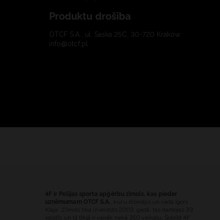
Produktu drošība
OTCF S.A., ul. Saska 25C, 30-720 Kraków
info@otcf.pl
4F ir Polijas sporta apģērbu zīmols, kas pieder
uzņēmumam OTCF S.A.
, kuru dibinājis un vada Igors
Klaja. Zīmols tika izveidots 2003. gadā, tas darbojas 39
valstīs un tā tīklā ir vairāk nekā 350 veikalu. Šobrīd 4F