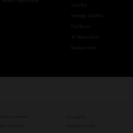
saraksti lejupielādei
Sūdzība
Iesniegt sūdzību
Pasūtījumi
4F atlaižu kodi
Bankas konts
kostīmi meitenēm
UV apģērbs
ostīmi meitenēm
Peldēšanas krekli