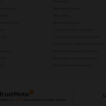
ēm
Ūdens apavi
i ar kapuci
Bērnu sporta apģērbs
egingi
Bērnu apavi
omas meitenēm
Bērnu mugursomas
iem
✔ Atpakaļ uz skolu - saraksts
šorti
✔ Ko ņemt līdzi ceļojumā? Saraksts
✔ Ko ņemt līdzi, dodoties kalnos? Saraks
r kapuci
Kā izvēlēties skolas somu? Padomi
ēniem
Kā izvēlēties sporta apavus skolai?
mas
Kā izvēlēties trekinga apavus?
L
alstīts uz
15 514
atsauksmes
no visiem laikiem