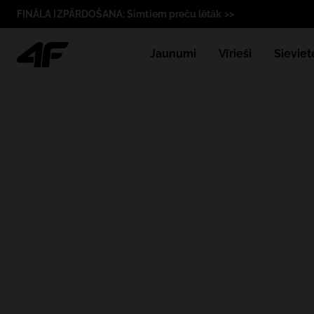
FINĀLA IZPĀRDOŠANA: Simtiem preču lētāk >>
Jaunumi
Vīrieši
Sieviet