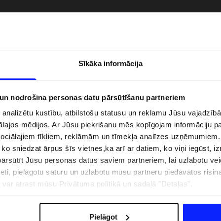
Sīkāka informācija
 un nodrošina personas datu pārsūtīšanu partneriem
i analizētu kustību, atbilstošu statusu un reklamu Jūsu vajadzī
ālajos mēdijos. Ar Jūsu piekrišanu mēs kopīgojam informāciju 
sociālajiem tīkliem, reklāmām un tīmekļa analīzes uzņēmumiem.
, ko sniedzat ārpus šīs vietnes,ka arī ar datiem, ko viņi iegūst, 
zībai pie ūdens jābūt
Jaunā 4F tenisa un padela kolekcija.
rsūtīt Jūsu personas datus saviem partneriem, lai uzlabotu veid
pģērbs + SPF
Sportiska funkcionalitāte satiekas ar
mūsdienīgu stilu
pēti, pielāgotu saturu un uzlabotu mūsu partneru piedāvātos risi
ju var atrast mūsu Privātuma politikā un sadaļā "Detaļas".
IZMAKSAS
VEIKALU ADRESES
B2B
4F TEAM LOJALITĀTES PR
Pielāgot