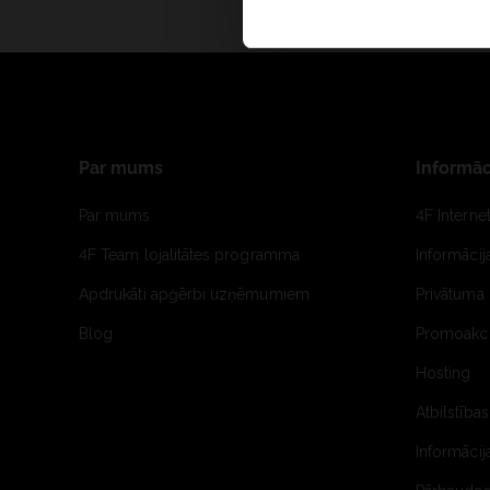
Par mums
Informāc
Par mums
4F Interne
4F Team lojalitātes programma
Informāci
Apdrukāti apģērbi uzņēmumiem
Privātuma 
Blog
Promoakci
Hosting
Atbilstības
Informācij