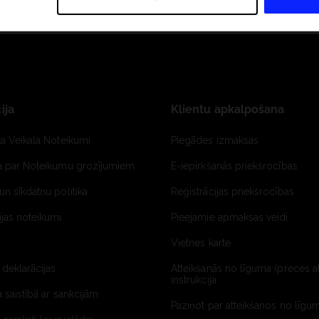
ija
Klientu apkalpošana
ta Veikala Noteikumi
Piegādes izmaksas
ja par Noteikumu grozījumiem
E-iepirkšanās priekšrocības
un sīkdatņu politika
Reģistrācijas priekšrocības
jas noteikumi
Pieejamie apmaksas veidi
Vietnes karte
 deklarācijas
Atteikšanās no līguma (preces a
instrukcija
a saistībā ar sankcijām
Paziņot par atteikšanos no līgum