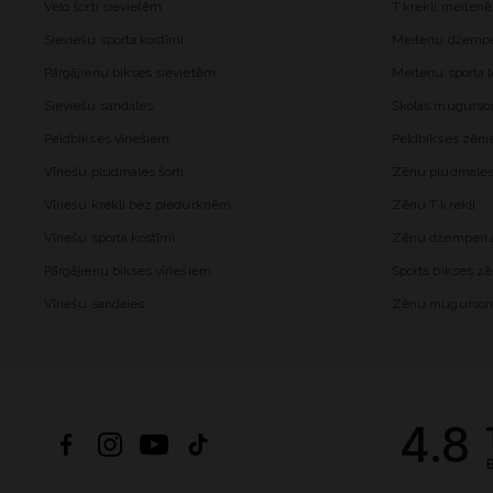
Velo šorti sievietēm
T krekli meiten
Sieviešu sporta kostīmi
Meiteņu džemper
Pārgājienu bikses sievietēm
Meiteņu sporta l
Sieviešu sandales
Skolas mugurs
Peldbikses vīriešiem
Peldbikses zēn
Vīriešu pludmales šorti
Zēnu pludmales 
Vīriešu krekli bez piedurknēm
Zēnu T krekli
Vīriešu sporta kostīmi
Zēnu džemperi a
Pārgājienu bikses vīriešiem
Sporta bikses z
Vīriešu sandales
Zēnu mugurso
4.8
B