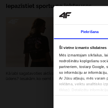
Iepazīstiet sportu no iekšpuses
Piekrišana
Šī vietne izmanto sīkdatnes
Mēs izmantojam sīkfailus, la
nodrošinātu kopīgošanu soci
partneriem, tostarp Google, 
so informāciju ar informāciju
Kā labi sagatavoties aktīvai dienai pie
Kāpēc UV aizsard
Ar Jūsu atļauju, mēs varam pā
ūdens? Iesakām, ko ņemt līdzi
dubultai: UPF a
reklāma, veiktu analītisko iz
tīklus). Detalizētu informāci
PIEGĀDES 