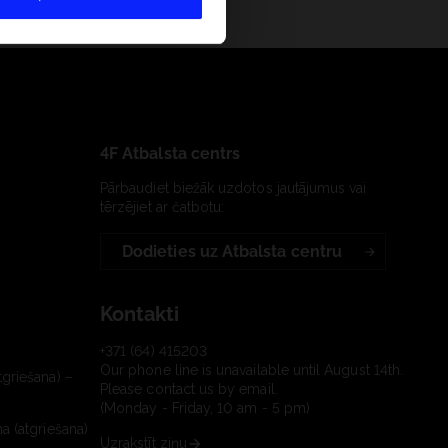
4F Atbalsta centrs
Pārbaudiet biežāk uzdotos jautājumus vai
tērzējiet ar čatbotu:
Dodieties uz Atbalsta centru
Kontakti
+371 (64) 415203
Our phone line is unavailable until August 14th.
tgriešana) –
Please contact us by email.
(Monday - Friday, 10 am - 5 pm)
a (atgriešana)
Uzrakstīt ziņu