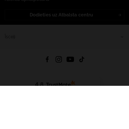
Dodieties uz Atbalsta centru
Īsceļi
4.8
Balstīts uz
15 509
atsauksmes
no visiem laikiem
Lejupielādēt Lietotni:
App Store
Google Play
App Gallery