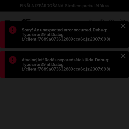
FINĀLA IZPĀRDOŠANA: Simtiem preču lētāk >>
1
Błąd
:
Sorry! An unexpected error occurred. Debug:
TypeError29 at Dialog
(/client.f7689a073632889cca6c.js:2307:698)
Błąd
:
Atvainojiet! Radās neparedzēta kļūda. Debug:
TypeError29 at Dialog
(/client.f7689a073632889cca6c.js:2307:698)