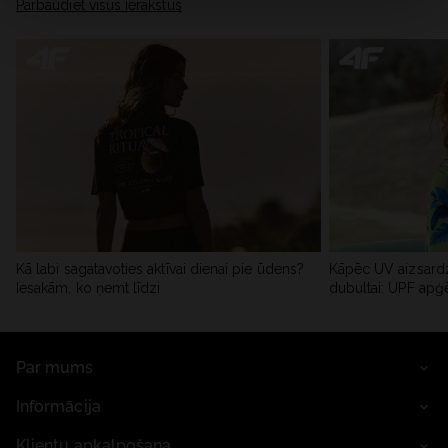
Pārbaudiet visus ierakstus
Kā labi sagatavoties aktīvai dienai pie ūdens?
Kāpēc UV aizsardz
Iesakām, ko ņemt līdzi
dubultai: UPF apģ
Par mums
Informācija
Klientu apkalpošana