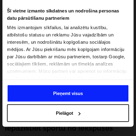
Šī vietne izmanto sīkdatnes un nodrošina personas
datu pārsūtīšanu partneriem
Mēs izmantojam sīkfailus, lai analizētu kustību,
atbilstošu statusu un reklamu Jūsu vajadzībām un
interesēm, un nodrošinātu kopīgošanu sociālajos
mēdijos. Ar Jūsu piekrišanu mēs kopīgojam informāciju
par Jūsu darbībām ar mūsu partneriem, tostarp Google,
sociālajiem tīkliem, reklāmām un tīmekļa analīzes
uzņēmumiem. Mūsu partneri var apvienot so informāciju
ar informāciju, ko sniedzat ārpus šīs vietnes,ka arī ar
datiem, ko viņi iegūst, izmantojot viņu pakalpojumus. Ar
Jūsu atļauju, mēs varam pārsūtīt Jūsu personas datus
Pieņemt visus
saviem partneriem, lai uzlabotu veidu, kadā tiek rādīta
tiešsaites reklāma, veiktu analītisko izpēti, pielāgotu
Pielāgot
saturu un uzlabotu mūsu partneru piedāvātos risinajumus
( piem. socialos tīklus). Detalizētu informāciju var atrast
Iepazīstiet sportu no iekšpuses
mūsu Privātuma politikā un sadaļā "Detaļas".