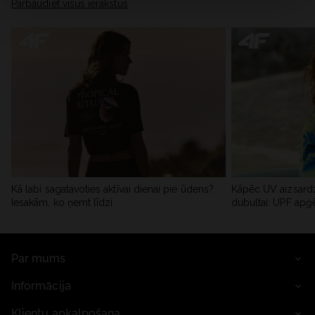
Pārbaudiet visus ierakstus
Kā labi sagatavoties aktīvai dienai pie ūdens?
Kāpēc UV aizsardz
Iesakām, ko ņemt līdzi
dubultai: UPF apģ
Par mums
Informācija
Klientu apkalpošana