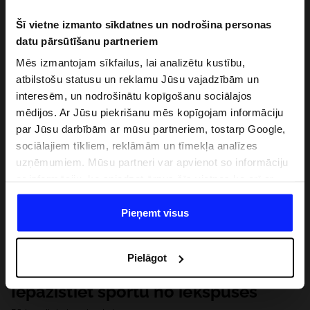
Šī vietne izmanto sīkdatnes un nodrošina personas
datu pārsūtīšanu partneriem
Mēs izmantojam sīkfailus, lai analizētu kustību,
atbilstošu statusu un reklamu Jūsu vajadzībām un
interesēm, un nodrošinātu kopīgošanu sociālajos
mēdijos. Ar Jūsu piekrišanu mēs kopīgojam informāciju
par Jūsu darbībām ar mūsu partneriem, tostarp Google,
sociālajiem tīkliem, reklāmām un tīmekļa analīzes
uzņēmumiem. Mūsu partneri var apvienot so informāciju
ar informāciju, ko sniedzat ārpus šīs vietnes,ka arī ar
datiem, ko viņi iegūst, izmantojot viņu pakalpojumus. Ar
Jūsu atļauju, mēs varam pārsūtīt Jūsu personas datus
Pieņemt visus
saviem partneriem, lai uzlabotu veidu, kadā tiek rādīta
tiešsaites reklāma, veiktu analītisko izpēti, pielāgotu
Pielāgot
saturu un uzlabotu mūsu partneru piedāvātos risinajumus
( piem. socialos tīklus). Detalizētu informāciju var atrast
Iepazīstiet sportu no iekšpuses
mūsu Privātuma politikā un sadaļā "Detaļas".