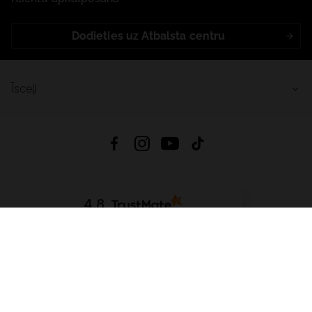
Dodieties uz Atbalsta centru
Īsceļi
4.8
Balstīts uz
15 513
atsauksmes
no visiem laikiem
Lejupielādēt Lietotni:
App Store
Google Play
App Gallery