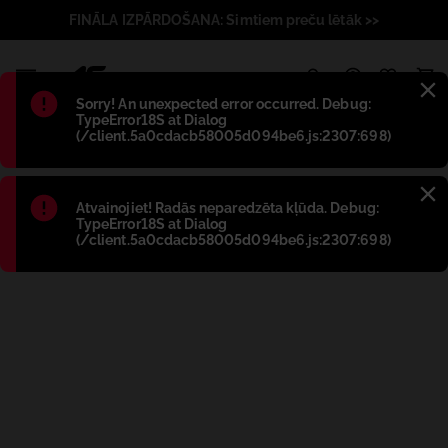
FINĀLA IZPĀRDOŠANA: Simtiem preču lētāk >>
1
Błąd
:
Sorry! An unexpected error occurred. Debug:
TypeError18S at Dialog
(/client.5a0cdacb58005d094be6.js:2307:698)
Błąd
:
Atvainojiet! Radās neparedzēta kļūda. Debug:
TypeError18S at Dialog
(/client.5a0cdacb58005d094be6.js:2307:698)