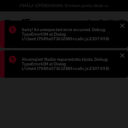
FINĀLA IZPĀRDOŠANA: Simtiem preču lētāk >>
1
Błąd
:
Sorry! An unexpected error occurred. Debug:
TypeError43M at Dialog
(/client.f7689a073632889cca6c.js:2307:698)
Błąd
:
Atvainojiet! Radās neparedzēta kļūda. Debug:
TypeError43M at Dialog
(/client.f7689a073632889cca6c.js:2307:698)