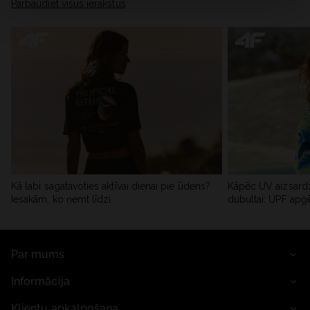
Pārbaudiet visus ierakstus
Kā labi sagatavoties aktīvai dienai pie ūdens?
Kāpēc UV aizsardz
Iesakām, ko ņemt līdzi
dubultai: UPF apģ
Par mums
Informācija
Klientu apkalpošana