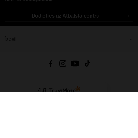
Dodieties uz Atbalsta centru
Īsceļi
4.8
Balstīts uz
15 509
atsauksmes
no visiem laikiem
Lejupielādēt Lietotni:
App Store
Google Play
App Gallery