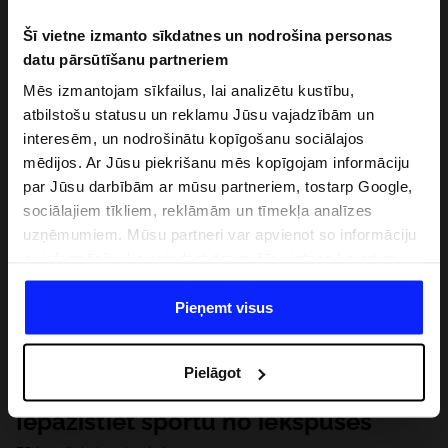
Šī vietne izmanto sīkdatnes un nodrošina personas
datu pārsūtīšanu partneriem
Mēs izmantojam sīkfailus, lai analizētu kustību,
atbilstošu statusu un reklamu Jūsu vajadzībām un
interesēm, un nodrošinātu kopīgošanu sociālajos
mēdijos. Ar Jūsu piekrišanu mēs kopīgojam informāciju
par Jūsu darbībām ar mūsu partneriem, tostarp Google,
sociālajiem tīkliem, reklāmām un tīmekļa analīzes
uzņēmumiem. Mūsu partneri var apvienot so informāciju
ar informāciju, ko sniedzat ārpus šīs vietnes,ka arī ar
datiem, ko viņi iegūst, izmantojot viņu pakalpojumus. Ar
Jūsu atļauju, mēs varam pārsūtīt Jūsu personas datus
Pieņemt visus
saviem partneriem, lai uzlabotu veidu, kadā tiek rādīta
tiešsaites reklāma, veiktu analītisko izpēti, pielāgotu
Pielāgot
saturu un uzlabotu mūsu partneru piedāvātos risinajumus
( piem. socialos tīklus). Detalizētu informāciju var atrast
Iepazīstiet sportu no iekšpuses
mūsu Privātuma politikā un sadaļā "Detaļas".