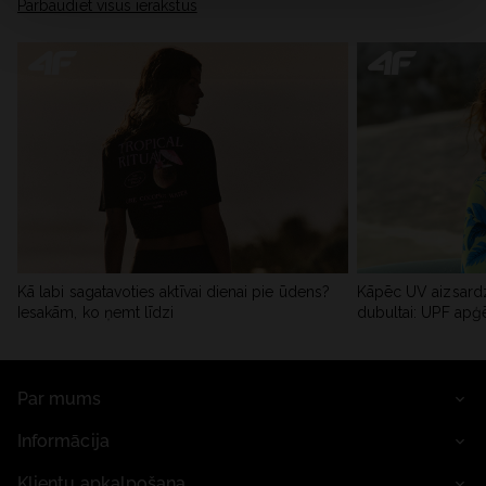
Pārbaudiet visus ierakstus
Kā labi sagatavoties aktīvai dienai pie ūdens?
Kāpēc UV aizsardz
Iesakām, ko ņemt līdzi
dubultai: UPF apģ
Par mums
Informācija
Klientu apkalpošana