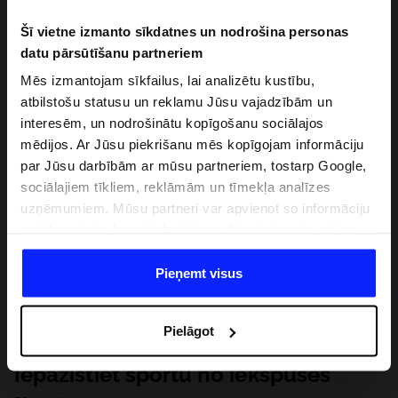
Šī vietne izmanto sīkdatnes un nodrošina personas
datu pārsūtīšanu partneriem
Mēs izmantojam sīkfailus, lai analizētu kustību,
atbilstošu statusu un reklamu Jūsu vajadzībām un
interesēm, un nodrošinātu kopīgošanu sociālajos
mēdijos. Ar Jūsu piekrišanu mēs kopīgojam informāciju
par Jūsu darbībām ar mūsu partneriem, tostarp Google,
sociālajiem tīkliem, reklāmām un tīmekļa analīzes
uzņēmumiem. Mūsu partneri var apvienot so informāciju
ar informāciju, ko sniedzat ārpus šīs vietnes,ka arī ar
datiem, ko viņi iegūst, izmantojot viņu pakalpojumus. Ar
Jūsu atļauju, mēs varam pārsūtīt Jūsu personas datus
Pieņemt visus
saviem partneriem, lai uzlabotu veidu, kadā tiek rādīta
tiešsaites reklāma, veiktu analītisko izpēti, pielāgotu
Pielāgot
saturu un uzlabotu mūsu partneru piedāvātos risinajumus
( piem. socialos tīklus). Detalizētu informāciju var atrast
Iepazīstiet sportu no iekšpuses
mūsu Privātuma politikā un sadaļā "Detaļas".