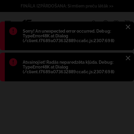
FINĀLA IZPĀRDOŠANA: Simtiem preču lētāk >>
1
Błąd
:
Sorry! An unexpected error occurred. Debug:
TypeError48K at Dialog
(/client.f7689a073632889cca6c.js:2307:698)
Błąd
:
Atvainojiet! Radās neparedzēta kļūda. Debug:
TypeError48K at Dialog
(/client.f7689a073632889cca6c.js:2307:698)