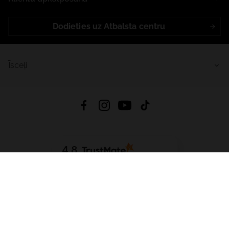
Dodieties uz Atbalsta centru
Īsceļi
4.8
Balstīts uz
15 509
atsauksmes
no visiem laikiem
Lejupielādēt Lietotni:
App Store
Google Play
App Gallery