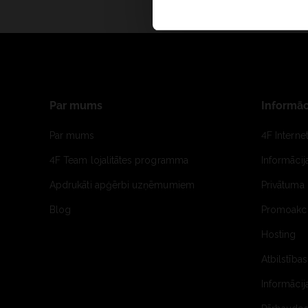
Par mums
Informāc
Par mums
4F Interne
4F Team lojalitātes programma
Informāci
Apdrukāti apģērbi uzņēmumiem
Privātuma 
Blog
Promoakci
Hosting
Atbilstības
Informācij