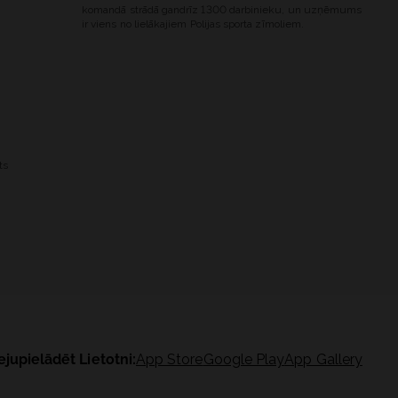
komandā strādā gandrīz 1300 darbinieku, un uzņēmums
ir viens no lielākajiem Polijas sporta zīmoliem.
ts
ejupielādēt Lietotni:
App Store
Google Play
App Gallery