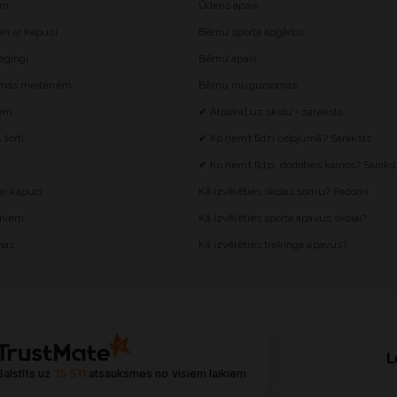
ēm
Ūdens apavi
i ar kapuci
Bērnu sporta apģērbs
egingi
Bērnu apavi
omas meitenēm
Bērnu mugursomas
iem
✔ Atpakaļ uz skolu - saraksts
šorti
✔ Ko ņemt līdzi ceļojumā? Saraksts
✔ Ko ņemt līdzi, dodoties kalnos? Saraks
r kapuci
Kā izvēlēties skolas somu? Padomi
ēniem
Kā izvēlēties sporta apavus skolai?
mas
Kā izvēlēties trekinga apavus?
L
Balstīts uz
15 511
atsauksmes
no visiem laikiem