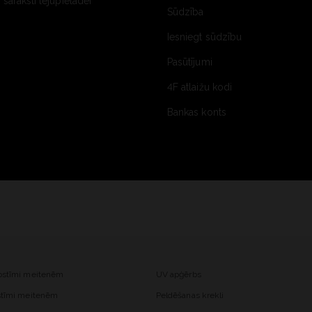
saraksti lejupielādei
Sūdzība
Iesniegt sūdzību
Pasūtījumi
4F atlaižu kodi
Bankas konts
kostīmi meitenēm
UV apģērbs
ostīmi meitenēm
Peldēšanas krekli