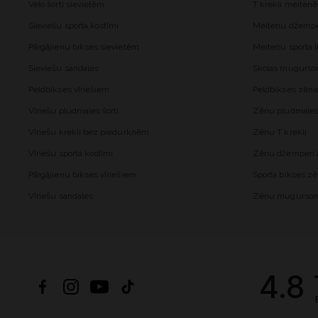
Velo šorti sievietēm
T krekli meiten
Sieviešu sporta kostīmi
Meiteņu džemper
Pārgājienu bikses sievietēm
Meiteņu sporta l
Sieviešu sandales
Skolas mugurs
Peldbikses vīriešiem
Peldbikses zēn
Vīriešu pludmales šorti
Zēnu pludmales 
Vīriešu krekli bez piedurknēm
Zēnu T krekli
Vīriešu sporta kostīmi
Zēnu džemperi a
Pārgājienu bikses vīriešiem
Sporta bikses z
Vīriešu sandales
Zēnu mugurso
4.8