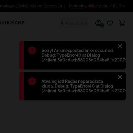
Palīdzība
Bezmaksas atteikšanās no līgu
Latviešu
/ EUR
PĀRDOŠANA
1
Błąd
:
Sorry! An unexpected error occurred.
Debug: TypeError40 at Dialog
(/client.5a0cdacb58005d094be6.js:2307:698
Błąd
:
Atvainojiet! Radās neparedzēta
kļūda. Debug: TypeError40 at Dialog
(/client.5a0cdacb58005d094be6.js:2307:698