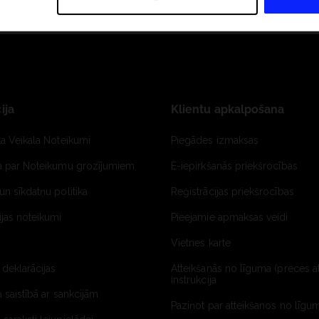
ija
Klientu apkalpošana
ta Veikala Noteikumi
Piegādes izmaksas
ja par Noteikumu grozījumiem
E-iepirkšanās priekšrocības
un sīkdatņu politika
Reģistrācijas priekšrocības
jas noteikumi
Pieejamie apmaksas veidi
Vietnes karte
 deklarācijas
Atteikšanās no līguma (preces a
instrukcija
a saistībā ar sankcijām
Paziņot par atteikšanos no līgum