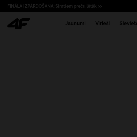
FINĀLA IZPĀRDOŠANA: Simtiem preču lētāk >>
Jaunumi
Vīrieši
Sieviet