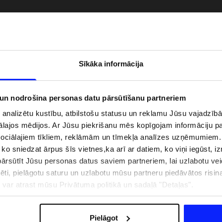
Sīkāka informācija
 un nodrošina personas datu pārsūtīšanu partneriem
i analizētu kustību, atbilstošu statusu un reklamu Jūsu vajadzī
ālajos mēdijos. Ar Jūsu piekrišanu mēs kopīgojam informāciju 
sociālajiem tīkliem, reklāmām un tīmekļa analīzes uzņēmumiem.
, ko sniedzat ārpus šīs vietnes,ka arī ar datiem, ko viņi iegūst, 
zībai pie ūdens jābūt
Jaunā 4F tenisa un padela kolekcija.
rsūtīt Jūsu personas datus saviem partneriem, lai uzlabotu veid
pģērbs + SPF
Sportiska funkcionalitāte satiekas ar
mūsdienīgu stilu
pēti, pielāgotu saturu un uzlabotu mūsu partneru piedāvātos risi
ju var atrast mūsu Privātuma politikā un sadaļā "Detaļas".
IZMAKSAS
VEIKALU ADRESES
B2B
4F TEAM LOJALITĀTES PR
Pielāgot