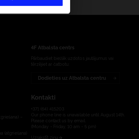
4F Atbalsta centrs
Pārbaudiet biežāk uzdotos jautājumus vai
tērzējiet ar čatbotu:
Dodieties uz Atbalsta centru
Kontakti
+371 (64) 415203
Our phone line is unavailable until August 14th.
tgriešana) –
Please contact us by email.
(Monday - Friday, 10 am - 5 pm)
a (atgriešana)
Uzrakstīt ziņu