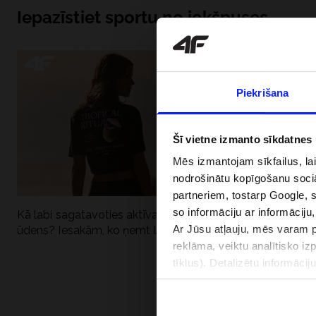
Iepazīstiet sportu no iekšpuses
Piekrišana
Šī vietne izmanto sīkdatnes
Mēs izmantojam sīkfailus, la
nodrošinātu kopīgošanu soci
partneriem, tostarp Google, 
so informāciju ar informāciju
Kā labi sagatavoties aktīvai dienai pie
Kāpēc UV aizsard
Ar Jūsu atļauju, mēs varam pā
ūdens? Iesakām, ko ņemt līdzi
dubultai: UPF a
reklāma, veiktu analītisko iz
tīklus). Detalizētu informāci
PIEGĀDES 