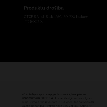
Produktu drošība
OTCF S.A., ul. Saska 25C, 30-720 Kraków
info@otcf.pl
4F ir Polijas sporta apģērbu zīmols, kas pieder
uzņēmumam OTCF S.A.
, kuru dibinājis un vada Igors
Klaja. Zīmols tika izveidots 2003. gadā, tas darbojas 39
valstīs un tā tīklā ir vairāk nekā 350 veikalu. Šobrīd 4F