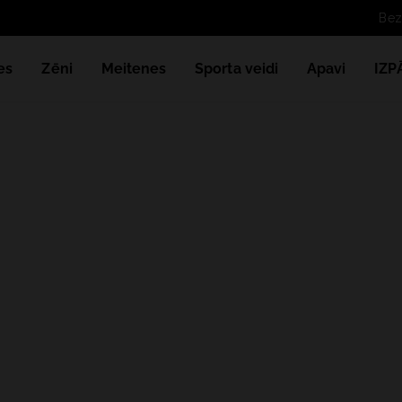
es
Zēni
Meitenes
Sporta veidi
Apavi
IZ