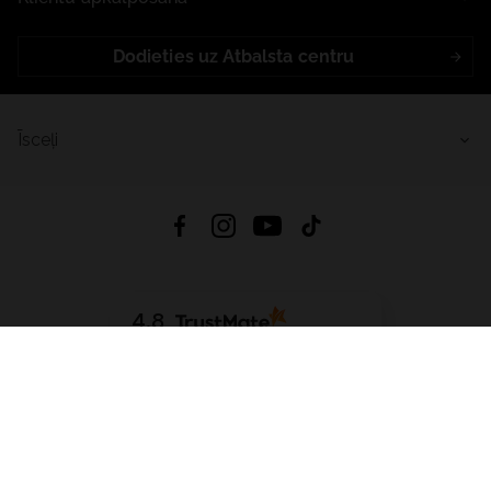
Dodieties uz Atbalsta centru
Īsceļi
4.8
Balstīts uz
15 514
atsauksmes
no visiem laikiem
Lejupielādēt Lietotni:
App Store
Google Play
App Gallery