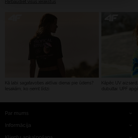
Pārbaudiet visus ierakstus
Kā labi sagatavoties aktīvai dienai pie ūdens?
Kāpēc UV aizsardz
Iesakām, ko ņemt līdzi
dubultai: UPF apģ
Par mums
Informācija
Klientu apkalpošana