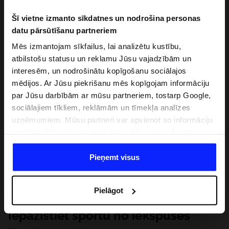
Šī vietne izmanto sīkdatnes un nodrošina personas
datu pārsūtīšanu partneriem
Mēs izmantojam sīkfailus, lai analizētu kustību,
atbilstošu statusu un reklamu Jūsu vajadzībām un
interesēm, un nodrošinātu kopīgošanu sociālajos
mēdijos. Ar Jūsu piekrišanu mēs kopīgojam informāciju
par Jūsu darbībām ar mūsu partneriem, tostarp Google,
sociālajiem tīkliem, reklāmām un tīmekļa analīzes
uzņēmumiem. Mūsu partneri var apvienot so informāciju
ar informāciju, ko sniedzat ārpus šīs vietnes,ka arī ar
datiem, ko viņi iegūst, izmantojot viņu pakalpojumus. Ar
Jūsu atļauju, mēs varam pārsūtīt Jūsu personas datus
Pieņemt visus
saviem partneriem, lai uzlabotu veidu, kadā tiek rādīta
tiešsaites reklāma, veiktu analītisko izpēti, pielāgotu
Pielāgot
saturu un uzlabotu mūsu partneru piedāvātos risinajumus
( piem. socialos tīklus). Detalizētu informāciju var atrast
Iepazīstiet sportu no iekšpuses
mūsu Privātuma politikā un sadaļā "Detaļas".