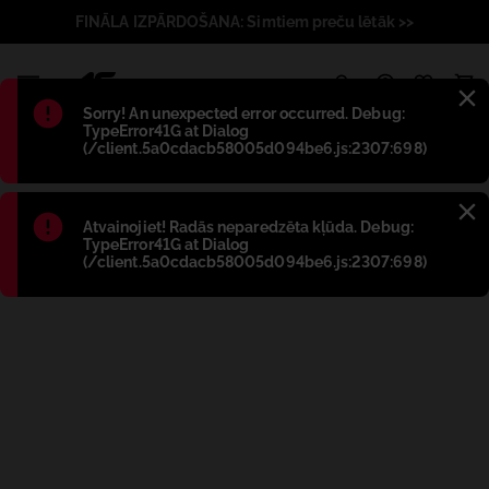
FINĀLA IZPĀRDOŠANA: Simtiem preču lētāk >>
1
Błąd
:
Sorry! An unexpected error occurred. Debug:
TypeError41G at Dialog
(/client.5a0cdacb58005d094be6.js:2307:698)
Błąd
:
Atvainojiet! Radās neparedzēta kļūda. Debug:
TypeError41G at Dialog
(/client.5a0cdacb58005d094be6.js:2307:698)