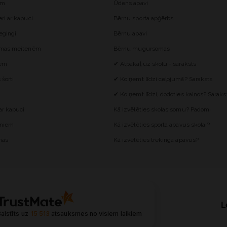
ēm
Ūdens apavi
i ar kapuci
Bērnu sporta apģērbs
egingi
Bērnu apavi
omas meitenēm
Bērnu mugursomas
iem
✔ Atpakaļ uz skolu - saraksts
šorti
✔ Ko ņemt līdzi ceļojumā? Saraksts
✔ Ko ņemt līdzi, dodoties kalnos? Saraks
r kapuci
Kā izvēlēties skolas somu? Padomi
ēniem
Kā izvēlēties sporta apavus skolai?
mas
Kā izvēlēties trekinga apavus?
L
alstīts uz
15 513
atsauksmes
no visiem laikiem