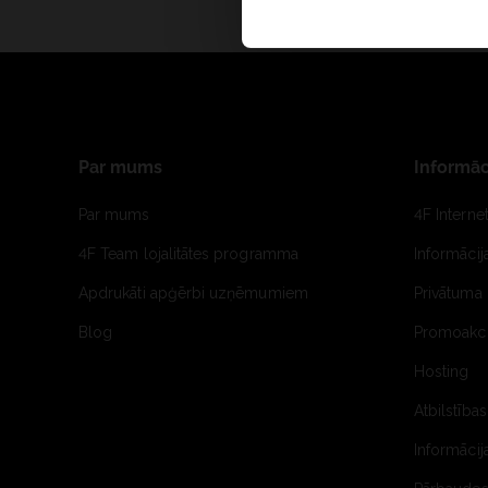
Par mums
Informāc
Par mums
4F Interne
4F Team lojalitātes programma
Informāci
Apdrukāti apģērbi uzņēmumiem
Privātuma 
Blog
Promoakci
Hosting
Atbilstības
Informācij