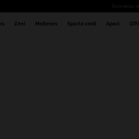
Bez
es
Zēni
Meitenes
Sporta veidi
Apavi
IZ