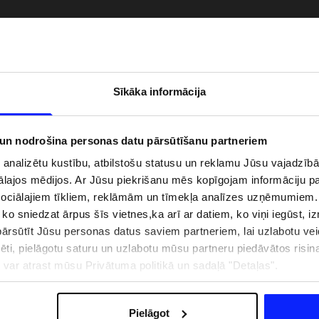
Sīkāka informācija
 un nodrošina personas datu pārsūtīšanu partneriem
i analizētu kustību, atbilstošu statusu un reklamu Jūsu vajadzī
ālajos mēdijos. Ar Jūsu piekrišanu mēs kopīgojam informāciju 
sociālajiem tīkliem, reklāmām un tīmekļa analīzes uzņēmumiem.
, ko sniedzat ārpus šīs vietnes,ka arī ar datiem, ko viņi iegūst, 
zībai pie ūdens jābūt
Jaunā 4F tenisa un padela kolekcija.
rsūtīt Jūsu personas datus saviem partneriem, lai uzlabotu veid
pģērbs + SPF
Sportiska funkcionalitāte satiekas ar
mūsdienīgu stilu
pēti, pielāgotu saturu un uzlabotu mūsu partneru piedāvātos risi
ju var atrast mūsu Privātuma politikā un sadaļā "Detaļas".
IZMAKSAS
VEIKALU ADRESES
B2B
4F TEAM LOJALITĀTES PR
Pielāgot