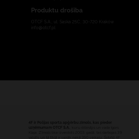
Produktu drošība
OTCF S.A., ul. Saska 25C, 30-720 Kraków
info@otcf.pl
4F ir Polijas sporta apģērbu zīmols, kas pieder
uzņēmumam OTCF S.A.
, kuru dibinājis un vada Igors
Klaja. Zīmols tika izveidots 2003. gadā, tas darbojas 39
valstīs un tā tīklā ir vairāk nekā 350 veikalu. Šobrīd 4F