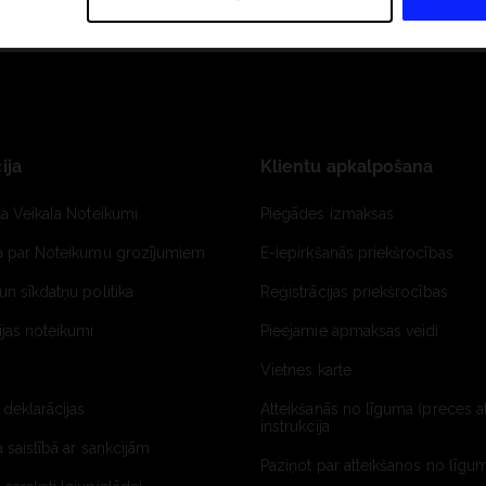
ija
Klientu apkalpošana
ta Veikala Noteikumi
Piegādes izmaksas
ja par Noteikumu grozījumiem
E-iepirkšanās priekšrocības
un sīkdatņu politika
Reģistrācijas priekšrocības
jas noteikumi
Pieejamie apmaksas veidi
Vietnes karte
 deklarācijas
Atteikšanās no līguma (preces a
instrukcija
a saistībā ar sankcijām
Paziņot par atteikšanos no līgum