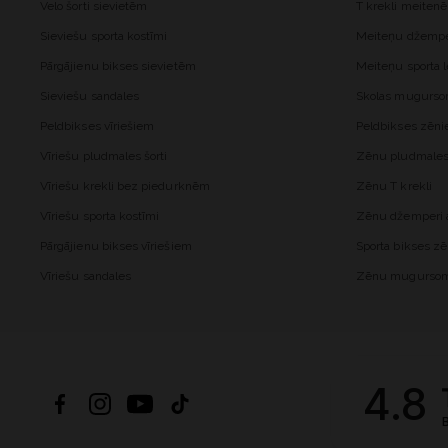
Velo šorti sievietēm
T krekli meiten
Sieviešu sporta kostīmi
Meiteņu džemper
Pārgājienu bikses sievietēm
Meiteņu sporta l
Sieviešu sandales
Skolas mugurs
Peldbikses vīriešiem
Peldbikses zēn
Vīriešu pludmales šorti
Zēnu pludmales 
Vīriešu krekli bez piedurknēm
Zēnu T krekli
Vīriešu sporta kostīmi
Zēnu džemperi a
Pārgājienu bikses vīriešiem
Sporta bikses z
Vīriešu sandales
Zēnu mugurso
4.8
B