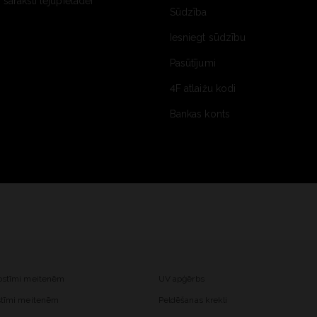
saraksti lejupielādei
Sūdzība
Iesniegt sūdzību
Pasūtījumi
4F atlaižu kodi
Bankas konts
kostīmi meitenēm
UV apģērbs
ostīmi meitenēm
Peldēšanas krekli