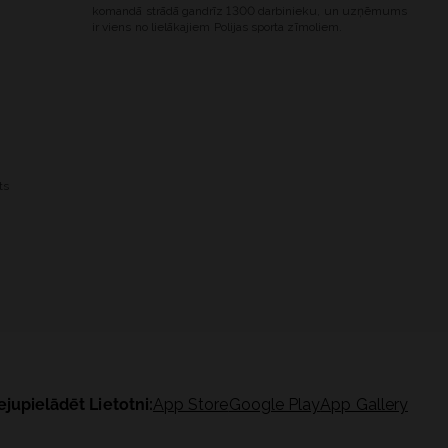
komandā strādā gandrīz 1300 darbinieku, un uzņēmums
ir viens no lielākajiem Polijas sporta zīmoliem.
ts
ejupielādēt Lietotni:
App Store
Google Play
App Gallery