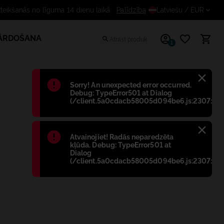
maksas atteikšanās no līguma 14 dienu laikā
Palīdzība
Latviešu
/ EUR
PĀRDOŠANA
1
Błąd
:
Sorry! An unexpected error occurred.
Debug: TypeError501 at Dialog
(/client.5a0cdacb58005d094be6.js:2307:698
Błąd
:
Atvainojiet! Radās neparedzēta
kļūda. Debug: TypeError501 at
Dialog
(/client.5a0cdacb58005d094be6.js:2307:698