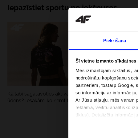
Iepazīstiet sportu no iekšpuses
Piekrišana
Šī vietne izmanto sīkdatnes
Mēs izmantojam sīkfailus, la
nodrošinātu kopīgošanu soci
partneriem, tostarp Google, 
so informāciju ar informāciju
Kā labi sagatavoties aktīvai dienai pie
Kāpēc UV aizsard
Ar Jūsu atļauju, mēs varam pā
ūdens? Iesakām, ko ņemt līdzi
dubultai: UPF a
reklāma, veiktu analītisko iz
tīklus). Detalizētu informāci
PIEGĀDES 