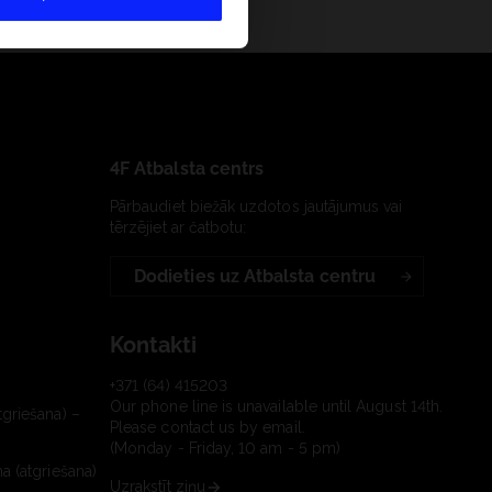
4F Atbalsta centrs
Pārbaudiet biežāk uzdotos jautājumus vai
tērzējiet ar čatbotu:
Dodieties uz Atbalsta centru
Kontakti
+371 (64) 415203
Our phone line is unavailable until August 14th.
tgriešana) –
Please contact us by email.
(Monday - Friday, 10 am - 5 pm)
a (atgriešana)
Uzrakstīt ziņu