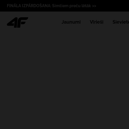
FINĀLA IZPĀRDOŠANA: Simtiem preču lētāk >>
Jaunumi
Vīrieši
Sieviet