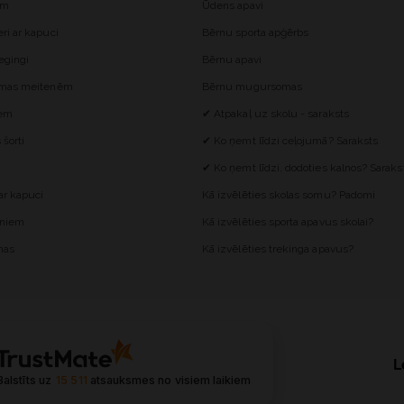
ēm
Ūdens apavi
i ar kapuci
Bērnu sporta apģērbs
egingi
Bērnu apavi
omas meitenēm
Bērnu mugursomas
iem
✔ Atpakaļ uz skolu - saraksts
šorti
✔ Ko ņemt līdzi ceļojumā? Saraksts
✔ Ko ņemt līdzi, dodoties kalnos? Saraks
r kapuci
Kā izvēlēties skolas somu? Padomi
ēniem
Kā izvēlēties sporta apavus skolai?
mas
Kā izvēlēties trekinga apavus?
L
Balstīts uz
15 511
atsauksmes
no visiem laikiem