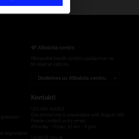
4F Atbalsta centrs
Pārbaudiet biežāk uzdotos jautājumus vai
tērzējiet ar čatbotu:
Dodieties uz Atbalsta centru
Kontakti
+371 (64) 415203
Our phone line is unavailable until August 14th.
tgriešana) –
Please contact us by email.
(Monday - Friday, 10 am - 5 pm)
a (atgriešana)
Uzrakstīt ziņu