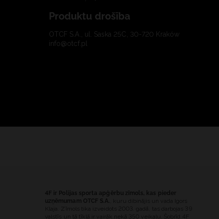
Produktu drošība
OTCF S.A., ul. Saska 25C, 30-720 Kraków
info@otcf.pl
4F ir Polijas sporta apģērbu zīmols, kas pieder
uzņēmumam OTCF S.A.
, kuru dibinājis un vada Igors
Klaja. Zīmols tika izveidots 2003. gadā, tas darbojas 39
valstīs un tā tīklā ir vairāk nekā 350 veikalu. Šobrīd 4F