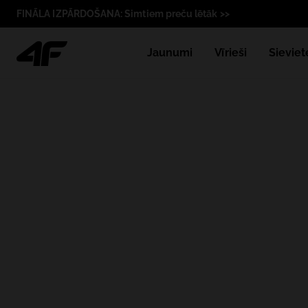
FINĀLA IZPĀRDOŠANA: Simtiem preču lētāk >>
Jaunumi
Vīrieši
Sieviet