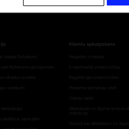
ija
Klientu apkalpošana
ta Veikala Noteikumi
Piegādes izmaksas
ja par Noteikumu grozījumiem
E-iepirkšanās priekšrocības
un sīkdatņu politika
Reģistrācijas priekšrocības
jas noteikumi
Pieejamie apmaksas veidi
Vietnes karte
 deklarācijas
Atteikšanās no līguma (preces a
instrukcija
a saistībā ar sankcijām
Paziņot par atteikšanos no līgum