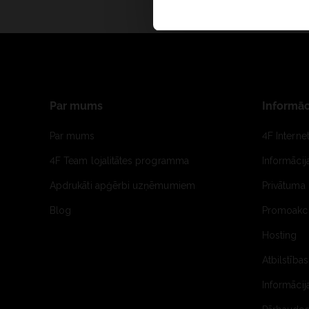
Par mums
Informāc
Par mums
4F Interne
4F Team lojalitātes programma
Informāci
Apdrukāti apģērbi uzņēmumiem
Privātuma 
Blog
Promoakci
Hosting
Atbilstības
Informācij