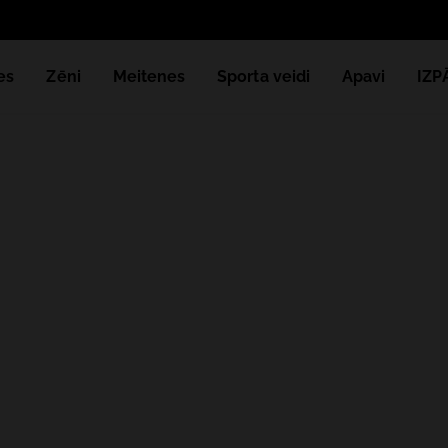
es
Zēni
Meitenes
Sporta veidi
Apavi
IZ