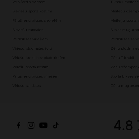
Velo šorti sievietēm
T krekli meiten
Sieviešu sporta kostīmi
Meiteņu džemper
Pārgājienu bikses sievietēm
Meiteņu sporta l
Sieviešu sandales
Skolas mugurs
Peldbikses vīriešiem
Peldbikses zēn
Vīriešu pludmales šorti
Zēnu pludmales 
Vīriešu krekli bez piedurknēm
Zēnu T krekli
Vīriešu sporta kostīmi
Zēnu džemperi a
Pārgājienu bikses vīriešiem
Sporta bikses z
Vīriešu sandales
Zēnu mugurso
4.8