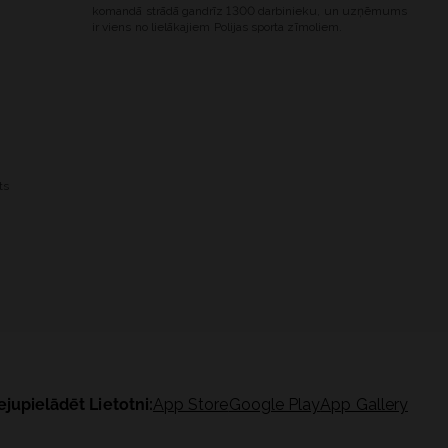
komandā strādā gandrīz 1300 darbinieku, un uzņēmums
ir viens no lielākajiem Polijas sporta zīmoliem.
ts
ejupielādēt Lietotni:
App Store
Google Play
App Gallery