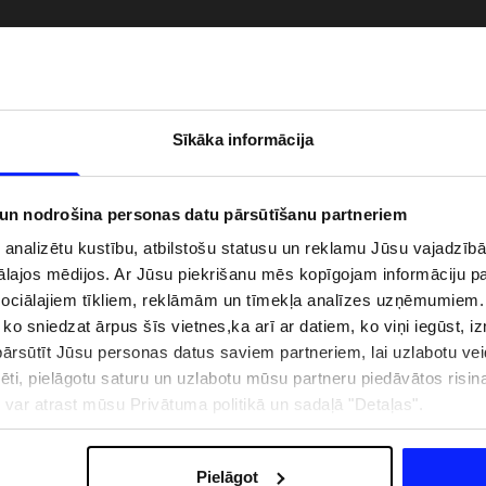
Sīkāka informācija
 un nodrošina personas datu pārsūtīšanu partneriem
i analizētu kustību, atbilstošu statusu un reklamu Jūsu vajadzī
ālajos mēdijos. Ar Jūsu piekrišanu mēs kopīgojam informāciju 
sociālajiem tīkliem, reklāmām un tīmekļa analīzes uzņēmumiem.
, ko sniedzat ārpus šīs vietnes,ka arī ar datiem, ko viņi iegūst, 
zībai pie ūdens jābūt
Jaunā 4F tenisa un padela kolekcija.
rsūtīt Jūsu personas datus saviem partneriem, lai uzlabotu veid
pģērbs + SPF
Sportiska funkcionalitāte satiekas ar
mūsdienīgu stilu
pēti, pielāgotu saturu un uzlabotu mūsu partneru piedāvātos risi
ju var atrast mūsu Privātuma politikā un sadaļā "Detaļas".
IZMAKSAS
VEIKALU ADRESES
B2B
4F TEAM LOJALITĀTES PR
Pielāgot