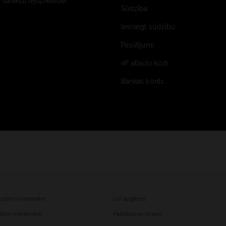
saraksti lejupielādei
Sūdzība
Iesniegt sūdzību
Pasūtījumi
4F atlaižu kodi
Bankas konts
kostīmi meitenēm
UV apģērbs
ostīmi meitenēm
Peldēšanas krekli