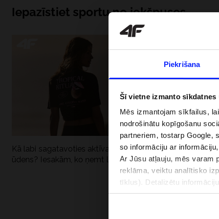
Iepazīstiet sportu no iekšpuses
Piekrišana
Šī vietne izmanto sīkdatnes
Mēs izmantojam sīkfailus, la
nodrošinātu kopīgošanu soci
partneriem, tostarp Google, 
so informāciju ar informāciju
Kā labi sagatavoties aktīvai dienai pie
Kāpēc UV aizsard
Ar Jūsu atļauju, mēs varam pā
ūdens? Iesakām, ko ņemt līdzi
dubultai: UPF a
reklāma, veiktu analītisko iz
tīklus). Detalizētu informāci
PIEGĀDES 