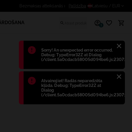
Saņem papildus atlaidi reģistrēti
Palīdzība
Latviešu
/ EUR
PĀRDOŠANA
1
Błąd
:
Sorry! An unexpected error occurred.
Debug: TypeError32Z at Dialog
(/client.5a0cdacb58005d094be6.js:2307:698
Błąd
:
Atvainojiet! Radās neparedzēta
kļūda. Debug: TypeError32Z at
Dialog
(/client.5a0cdacb58005d094be6.js:2307:698