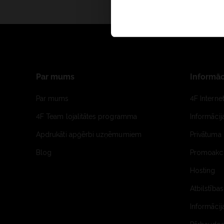
Par mums
Informāc
Par mums
4F Interne
4F Team lojalitātes programma
Informāci
Apdrukāti apģērbi uzņēmumiem
Privātuma 
Blog
Promoakci
Hosting
Atbilstības
Informācij