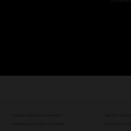
Pārbaudes 
Divdaļīgi peldkostīmi sievietēm
Velo šorti vīrieš
Viendaļīgi peldkostīmi sievietēm
Sporta šorti vīri