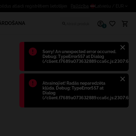
us atlaidi reģistrētiem lietotājiem
Palīdzība
Latviešu
/ EUR
PĀRDOŠANA
1
Błąd
:
Sorry! An unexpected error occurred.
Debug: TypeError557 at Dialog
(/client.f7689a073632889cca6c.js:2307:698)
Błąd
:
Atvainojiet! Radās neparedzēta
kļūda. Debug: TypeError557 at
Dialog
(/client.f7689a073632889cca6c.js:2307:698)