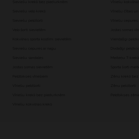
Sieviešu krekli bez piedurknēm
Vīriešu kokvilna
Sieviešu velo krekli
Vīriešu čības un
Sieviešu peldšorti
Vīriešu cepures
Velo šorti sievietēm
Jostas somas vīr
Kokvilnas sporta kostīmi sievietēm
Viendaļīgi peld
Sieviešu cepures ar nagu
Divdaļīgi peldk
Sieviešu sandales
Meiteņu T-krekl
Jostas somas sievietēm
Sporta šorti me
Peldbikses vīriešiem
Zēnu krekli be
Vīriešu peldšorti
Zēnu peldšorti
Vīriešu krekli bez piedurknēm
Peldbikses zēn
Vīriešu kokvilnas krekli