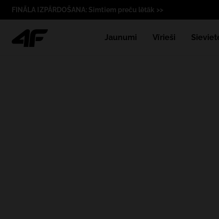
FINĀLA IZPĀRDOŠANA: Simtiem preču lētāk >>
Jaunumi
Vīrieši
Sieviet