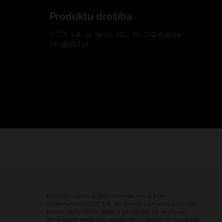
Produktu drošība
OTCF S.A., ul. Saska 25C, 30-720 Kraków
info@otcf.pl
4F ir poļu sporta apģērbu zīmols, kas pieder
uzņēmumam OTCF S.A., ko dibinājis un vada Igors Klaja.
Zīmols radīts 2003. gadā, ir pārstāvēts 39 valstīs un
ietver vairāk nekā 350 veikalu tīklu. Šodien 4F komandā