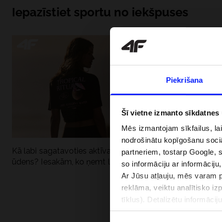
Iepazīstiet sportu no iekšpuses
Piekrišana
Šī vietne izmanto sīkdatnes
Mēs izmantojam sīkfailus, la
nodrošinātu kopīgošanu soci
Kā labi sagatavoties aktīvai dienai pie
Kāpēc UV aizsard
partneriem, tostarp Google, 
ūdens? Iesakām, ko ņemt līdzi
dubultai: UPF a
so informāciju ar informāciju
Ar Jūsu atļauju, mēs varam pā
reklāma, veiktu analītisko iz
tīklus). Detalizētu informāci
PIEGĀDES 