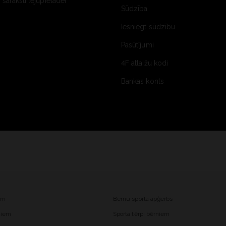
saraksti lejupielādei
Sūdzība
Iesniegt sūdzību
Pasūtījumi
4F atlaižu kodi
Bankas konts
iem
Bērnu sporta apģērbs
ešiem
Sporta tērpi bērniem