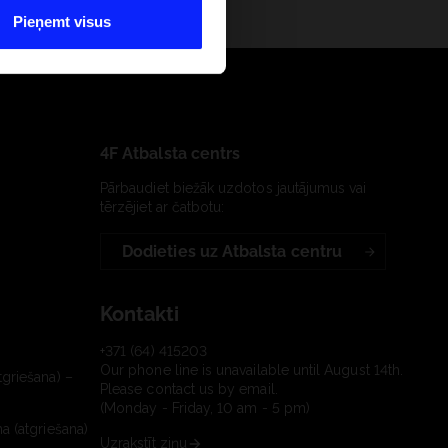
Pieņemt visus
4F Atbalsta centrs
Pārbaudiet biežāk uzdotos jautājumus vai
tērzējiet ar čatbotu:
Dodieties uz Atbalsta centru
Kontakti
+371 (64) 415203
Our phone line is unavailable until August 14th.
tgriešana) –
Please contact us by email.
(Monday - Friday, 10 am - 5 pm)
a (atgriešana)
Uzrakstīt ziņu