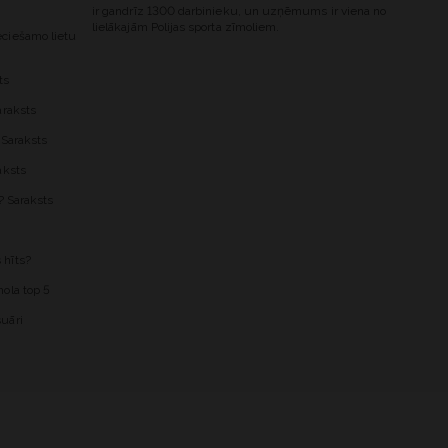
ir gandrīz 1300 darbinieku, un uzņēmums ir viena no
lielākajām Polijas sporta zīmoliem.
ciešamo lietu
ts
araksts
 Saraksts
aksts
? Saraksts
 hīts?
ola top 5
uāri