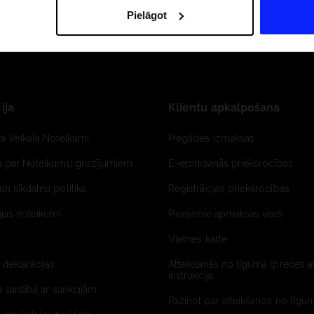
Pielāgot
ija
Klientu apkalpošana
ta Veikala Noteikumi
Piegādes izmaksas
ja par Noteikumu grozījumiem
E-iepirkšanās priekšrocības
un sīkdatņu politika
Reģistrācijas priekšrocības
jas noteikumi
Pieejamie apmaksas veidi
Vietnes karte
 deklarācijas
Atteikšanās no līguma (preces a
instrukcija
a saistībā ar sankcijām
Paziņot par atteikšanos no līgum