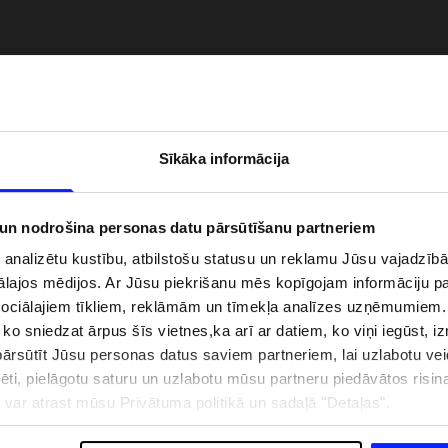
Sīkāka informācija
 un nodrošina personas datu pārsūtīšanu partneriem
i analizētu kustību, atbilstošu statusu un reklamu Jūsu vajadzī
ālajos mēdijos. Ar Jūsu piekrišanu mēs kopīgojam informāciju 
zībai pie ūdens jābūt
Jaunā 4F tenisa un padela kolekcija.
sociālajiem tīkliem, reklāmām un tīmekļa analīzes uzņēmumiem.
pģērbs + SPF
Sportiska funkcionalitāte satiekas ar
, ko sniedzat ārpus šīs vietnes,ka arī ar datiem, ko viņi iegūst, 
mūsdienīgu stilu
rsūtīt Jūsu personas datus saviem partneriem, lai uzlabotu veid
pēti, pielāgotu saturu un uzlabotu mūsu partneru piedāvātos risi
ju var atrast mūsu Privātuma politikā un sadaļā "Detaļas".
IZMAKSAS
VEIKALU ADRESES
B2B
4F TEAM LOJALITĀTES PR