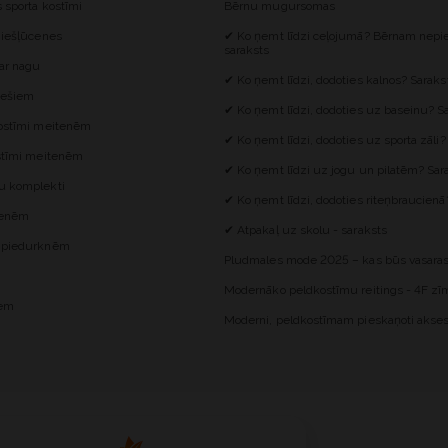
s sporta kostīmi
Bērnu mugursomas
 iešļūcenes
✔ Ko ņemt līdzi ceļojumā? Bērnam nepie
saraksts
 ar nagu
✔ Ko ņemt līdzi, dodoties kalnos? Saraks
iešiem
✔ Ko ņemt līdzi, dodoties uz baseinu? S
kostīmi meitenēm
✔ Ko ņemt līdzi, dodoties uz sporta zāli?
ostīmi meitenēm
✔ Ko ņemt līdzi uz jogu un pilatēm? Sar
u komplekti
✔ Ko ņemt līdzi, dodoties riteņbraucienā
itenēm
✔ Atpakaļ uz skolu - saraksts
z piedurknēm
Pludmales mode 2025 – kas būs vasaras
Modernāko peldkostīmu reitings - 4F zīm
iem
Moderni, peldkostīmam pieskaņoti akses