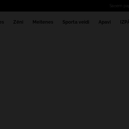
Saņem papild
es
Zēni
Meitenes
Sporta veidi
Apavi
IZ