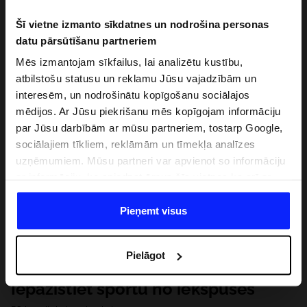
Šī vietne izmanto sīkdatnes un nodrošina personas
datu pārsūtīšanu partneriem
Mēs izmantojam sīkfailus, lai analizētu kustību,
atbilstošu statusu un reklamu Jūsu vajadzībām un
interesēm, un nodrošinātu kopīgošanu sociālajos
mēdijos. Ar Jūsu piekrišanu mēs kopīgojam informāciju
par Jūsu darbībām ar mūsu partneriem, tostarp Google,
sociālajiem tīkliem, reklāmām un tīmekļa analīzes
uzņēmumiem. Mūsu partneri var apvienot so informāciju
ar informāciju, ko sniedzat ārpus šīs vietnes,ka arī ar
datiem, ko viņi iegūst, izmantojot viņu pakalpojumus. Ar
Jūsu atļauju, mēs varam pārsūtīt Jūsu personas datus
Pieņemt visus
saviem partneriem, lai uzlabotu veidu, kadā tiek rādīta
tiešsaites reklāma, veiktu analītisko izpēti, pielāgotu
Pielāgot
saturu un uzlabotu mūsu partneru piedāvātos risinajumus
( piem. socialos tīklus). Detalizētu informāciju var atrast
Iepazīstiet sportu no iekšpuses
mūsu Privātuma politikā un sadaļā "Detaļas".