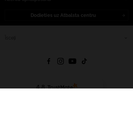
Dodieties uz Atbalsta centru
Īsceļi
4.8
Balstīts uz
15 509
atsauksmes
no visiem laikiem
Lejupielādēt Lietotni:
App Store
Google Play
App Gallery