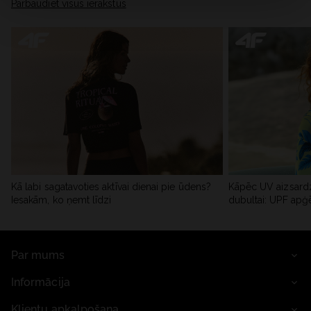
Pārbaudiet visus ierakstus
Kā labi sagatavoties aktīvai dienai pie ūdens?
Kāpēc UV aizsardz
Iesakām, ko ņemt līdzi
dubultai: UPF apģ
Par mums
Informācija
Klientu apkalpošana