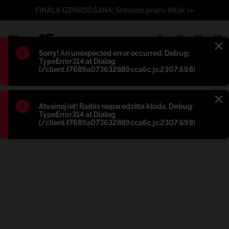
FINĀLA IZPĀRDOŠANA: Simtiem preču lētāk >>
1
Błąd
:
Sorry! An unexpected error occurred. Debug:
TypeError314 at Dialog
(/client.f7689a073632889cca6c.js:2307:698)
Błąd
:
Atvainojiet! Radās neparedzēta kļūda. Debug:
TypeError314 at Dialog
(/client.f7689a073632889cca6c.js:2307:698)