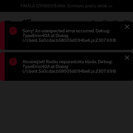
FINĀLA IZPĀRDOŠANA: Simtiem preču lētāk >>
1
Błąd
:
Sorry! An unexpected error occurred. Debug:
TypeError40A at Dialog
(/client.5a0cdacb58005d094be6.js:2307:698)
Błąd
:
Atvainojiet! Radās neparedzēta kļūda. Debug:
TypeError40A at Dialog
(/client.5a0cdacb58005d094be6.js:2307:698)