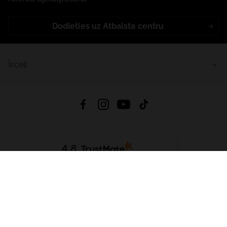
Dodieties uz Atbalsta centru
Īsceļi
4.8
Balstīts uz
15 517
atsauksmes
no visiem laikiem
Lejupielādēt Lietotni:
App Store
Google Play
App Gallery