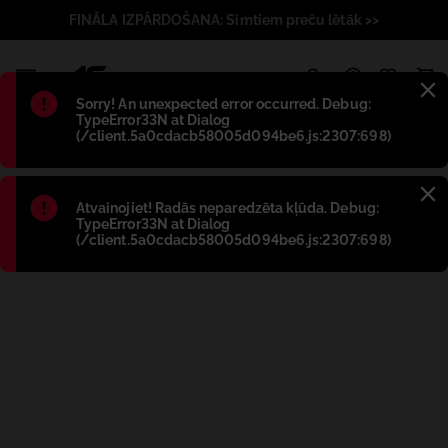
FINĀLA IZPĀRDOŠANA: Simtiem preču lētāk >>
1
Błąd
:
Sorry! An unexpected error occurred. Debug:
TypeError33N at Dialog
(/client.5a0cdacb58005d094be6.js:2307:698)
Błąd
:
Atvainojiet! Radās neparedzēta kļūda. Debug:
TypeError33N at Dialog
(/client.5a0cdacb58005d094be6.js:2307:698)