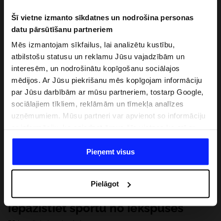
Šī vietne izmanto sīkdatnes un nodrošina personas
datu pārsūtīšanu partneriem
Mēs izmantojam sīkfailus, lai analizētu kustību,
atbilstošu statusu un reklamu Jūsu vajadzībām un
interesēm, un nodrošinātu kopīgošanu sociālajos
mēdijos. Ar Jūsu piekrišanu mēs kopīgojam informāciju
par Jūsu darbībām ar mūsu partneriem, tostarp Google,
sociālajiem tīkliem, reklāmām un tīmekļa analīzes
uzņēmumiem. Mūsu partneri var apvienot so informāciju
ar informāciju, ko sniedzat ārpus šīs vietnes,ka arī ar
datiem, ko viņi iegūst, izmantojot viņu pakalpojumus. Ar
Jūsu atļauju, mēs varam pārsūtīt Jūsu personas datus
Pieņemt visus
saviem partneriem, lai uzlabotu veidu, kadā tiek rādīta
tiešsaites reklāma, veiktu analītisko izpēti, pielāgotu
Pielāgot
saturu un uzlabotu mūsu partneru piedāvātos risinajumus
( piem. socialos tīklus). Detalizētu informāciju var atrast
Iepazīstiet sportu no iekšpuses
mūsu Privātuma politikā un sadaļā "Detaļas".