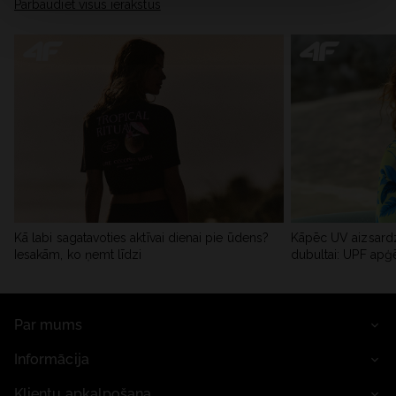
Pārbaudiet visus ierakstus
Kā labi sagatavoties aktīvai dienai pie ūdens?
Kāpēc UV aizsardz
Iesakām, ko ņemt līdzi
dubultai: UPF apģ
Par mums
Informācija
Klientu apkalpošana