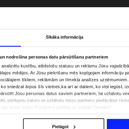
Sīkāka informācija
 un nodrošina personas datu pārsūtīšanu partneriem
i analizētu kustību, atbilstošu statusu un reklamu Jūsu vajadzī
ālajos mēdijos. Ar Jūsu piekrišanu mēs kopīgojam informāciju 
sociālajiem tīkliem, reklāmām un tīmekļa analīzes uzņēmumiem.
, ko sniedzat ārpus šīs vietnes,ka arī ar datiem, ko viņi iegūst, 
zībai pie ūdens jābūt
Jaunā 4F tenisa un padela kolekcija.
rsūtīt Jūsu personas datus saviem partneriem, lai uzlabotu veid
pģērbs + SPF
Sportiska funkcionalitāte satiekas ar
mūsdienīgu stilu
pēti, pielāgotu saturu un uzlabotu mūsu partneru piedāvātos risi
ju var atrast mūsu Privātuma politikā un sadaļā "Detaļas".
IZMAKSAS
VEIKALU ADRESES
B2B
4F TEAM LOJALITĀTES PR
Pielāgot