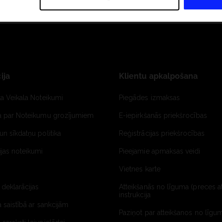
ija
Klientu apkalpošana
ta Veikala Noteikumi
Piegādes izmaksas
ja par Noteikumu grozījumiem
E-iepirkšanās priekšrocības
un sīkdatņu politika
Reģistrācijas priekšrocības
jas noteikumi
Pieejamie apmaksas veidi
Vietnes karte
 deklarācijas
Atteikšanās no līguma (preces a
instrukcija
a saistībā ar sankcijām
Paziņot par atteikšanos no līgum