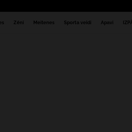
es
Zēni
Meitenes
Sporta veidi
Apavi
IZ