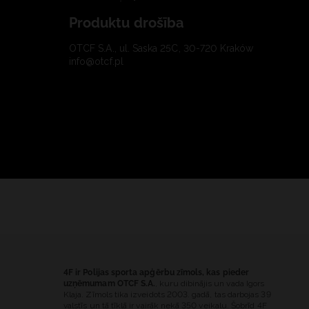
Produktu drošība
OTCF S.A., ul. Saska 25C, 30-720 Kraków
info@otcf.pl
4F ir Polijas sporta apģērbu zīmols, kas pieder
uzņēmumam OTCF S.A.
, kuru dibinājis un vada Igors
Klaja. Zīmols tika izveidots 2003. gadā, tas darbojas 39
valstīs un tā tīklā ir vairāk nekā 350 veikalu. Šobrīd 4F