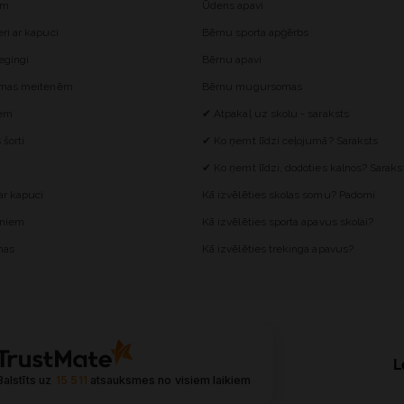
ēm
Ūdens apavi
i ar kapuci
Bērnu sporta apģērbs
egingi
Bērnu apavi
omas meitenēm
Bērnu mugursomas
iem
✔ Atpakaļ uz skolu - saraksts
šorti
✔ Ko ņemt līdzi ceļojumā? Saraksts
✔ Ko ņemt līdzi, dodoties kalnos? Saraks
r kapuci
Kā izvēlēties skolas somu? Padomi
ēniem
Kā izvēlēties sporta apavus skolai?
mas
Kā izvēlēties trekinga apavus?
L
Balstīts uz
15 511
atsauksmes
no visiem laikiem