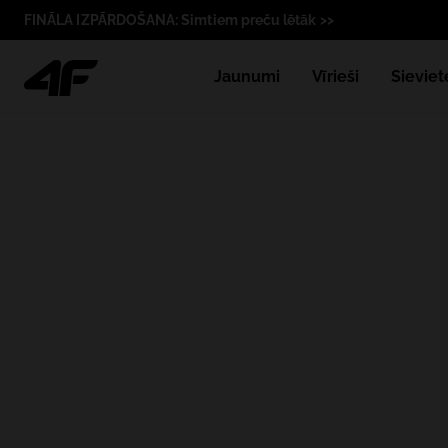
FINĀLA IZPĀRDOŠANA: Simtiem preču lētāk >>
Jaunumi
Vīrieši
Sieviet