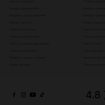
Velo šorti sievietēm
T krekli meiten
Sieviešu sporta kostīmi
Meiteņu džemper
Pārgājienu bikses sievietēm
Meiteņu sporta l
Sieviešu sandales
Skolas mugurs
Peldbikses vīriešiem
Peldbikses zēn
Vīriešu pludmales šorti
Zēnu pludmales 
Vīriešu krekli bez piedurknēm
Zēnu T krekli
Vīriešu sporta kostīmi
Zēnu džemperi a
Pārgājienu bikses vīriešiem
Sporta bikses z
Vīriešu sandales
Zēnu mugurso
4.8