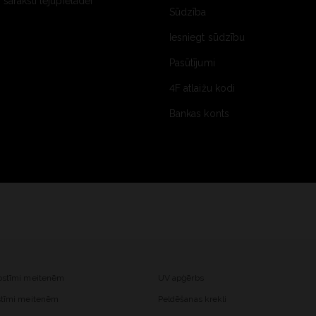
saraksti lejupielādei
Sūdzība
Iesniegt sūdzību
Pasūtījumi
4F atlaižu kodi
Bankas konts
kostīmi meitenēm
UV apģērbs
ostīmi meitenēm
Peldēšanas krekli