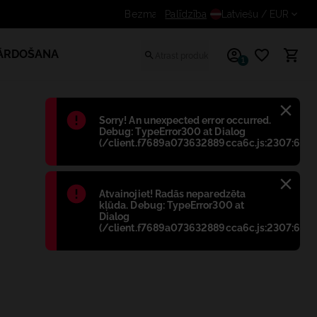
Saņem papildus atlaidi reģistrētiem lietotāji
Palīdzība
Latviešu
/ EUR
PĀRDOŠANA
1
Błąd
:
Sorry! An unexpected error occurred.
Debug: TypeError300 at Dialog
(/client.f7689a073632889cca6c.js:2307:698)
Błąd
:
Atvainojiet! Radās neparedzēta
kļūda. Debug: TypeError300 at
Dialog
(/client.f7689a073632889cca6c.js:2307:698)