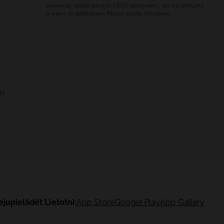
komandā strādā gandrīz 1300 darbinieku, un uzņēmums
ir viens no lielākajiem Polijas sporta zīmoliem.
ts
ejupielādēt Lietotni:
App Store
Google Play
App Gallery