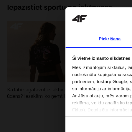
Iepazīstiet sportu no iekšpuses
Piekrišana
Šī vietne izmanto sīkdatnes
Mēs izmantojam sīkfailus, la
nodrošinātu kopīgošanu soci
partneriem, tostarp Google, 
so informāciju ar informāciju
Kā labi sagatavoties aktīvai dienai pie
Kāpēc UV aizsard
Ar Jūsu atļauju, mēs varam pā
ūdens? Iesakām, ko ņemt līdzi
dubultai: UPF a
reklāma, veiktu analītisko iz
tīklus). Detalizētu informāci
PIEGĀDES 