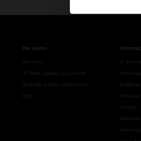
Par mums
Informāc
Par mums
4F Interne
4F Team lojalitātes programma
Informāci
Apdrukāti apģērbi uzņēmumiem
Privātuma 
Blog
Promoakci
Hosting
Atbilstības
Informācij