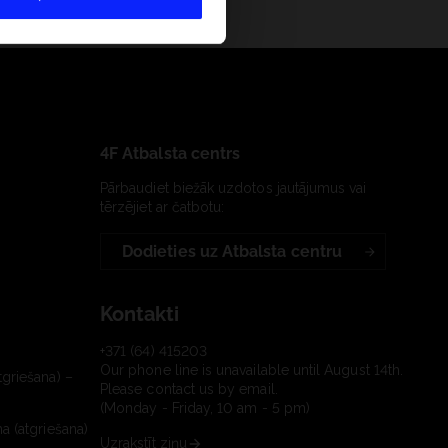
4F Atbalsta centrs
Pārbaudiet biežāk uzdotos jautājumus vai
tērzējiet ar čatbotu:
Dodieties uz Atbalsta centru
Kontakti
+371 (64) 415203
Our phone line is unavailable until August 14th.
tgriešana) –
Please contact us by email.
(Monday - Friday, 10 am - 5 pm)
a (atgriešana)
Uzrakstīt ziņu