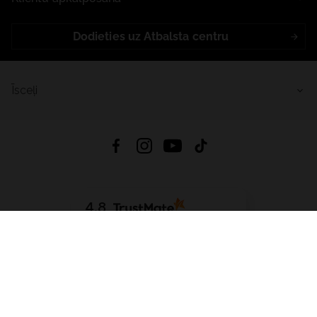
Dodieties uz Atbalsta centru
Īsceļi
4.8
Balstīts uz
15 513
atsauksmes
no visiem laikiem
Lejupielādēt Lietotni:
App Store
Google Play
App Gallery