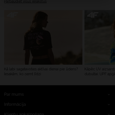
Pārbaudiet visus ierakstus
Kā labi sagatavoties aktīvai dienai pie ūdens?
Kāpēc UV aizsardz
Iesakām, ko ņemt līdzi
dubultai: UPF apģ
Par mums
Informācija
Klientu apkalpošana