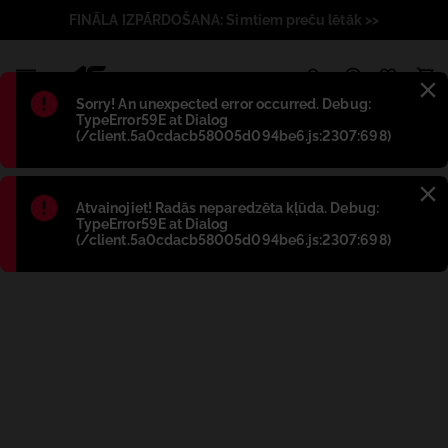
FINĀLA IZPĀRDOŠANA: Simtiem preču lētāk >>
1
Błąd
:
Sorry! An unexpected error occurred. Debug:
TypeError59E at Dialog
(/client.5a0cdacb58005d094be6.js:2307:698)
Błąd
:
Atvainojiet! Radās neparedzēta kļūda. Debug:
TypeError59E at Dialog
(/client.5a0cdacb58005d094be6.js:2307:698)