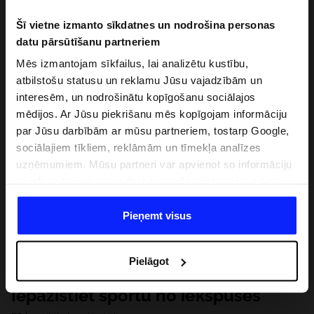
Šī vietne izmanto sīkdatnes un nodrošina personas
datu pārsūtīšanu partneriem
Mēs izmantojam sīkfailus, lai analizētu kustību,
atbilstošu statusu un reklamu Jūsu vajadzībām un
interesēm, un nodrošinātu kopīgošanu sociālajos
mēdijos. Ar Jūsu piekrišanu mēs kopīgojam informāciju
par Jūsu darbībām ar mūsu partneriem, tostarp Google,
sociālajiem tīkliem, reklāmām un tīmekļa analīzes
uzņēmumiem. Mūsu partneri var apvienot so informāciju
ar informāciju, ko sniedzat ārpus šīs vietnes,ka arī ar
datiem, ko viņi iegūst, izmantojot viņu pakalpojumus. Ar
Jūsu atļauju, mēs varam pārsūtīt Jūsu personas datus
Pieņemt visus
saviem partneriem, lai uzlabotu veidu, kadā tiek rādīta
tiešsaites reklāma, veiktu analītisko izpēti, pielāgotu
Pielāgot
saturu un uzlabotu mūsu partneru piedāvātos risinajumus
( piem. socialos tīklus). Detalizētu informāciju var atrast
Iepazīstiet sportu no iekšpuses
mūsu Privātuma politikā un sadaļā "Detaļas".