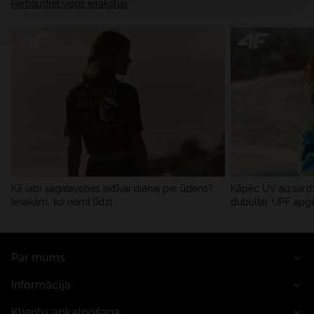
Pārbaudiet visus ierakstus
Kā labi sagatavoties aktīvai dienai pie ūdens?
Kāpēc UV aizsardz
Iesakām, ko ņemt līdzi
dubultai: UPF apģ
Par mums
Informācija
Klientu apkalpošana