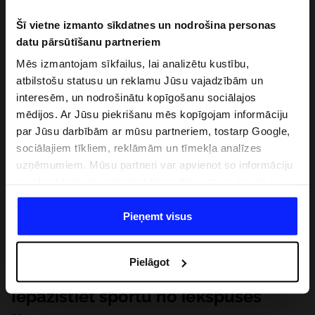
Šī vietne izmanto sīkdatnes un nodrošina personas
datu pārsūtīšanu partneriem
Mēs izmantojam sīkfailus, lai analizētu kustību,
atbilstošu statusu un reklamu Jūsu vajadzībām un
interesēm, un nodrošinātu kopīgošanu sociālajos
mēdijos. Ar Jūsu piekrišanu mēs kopīgojam informāciju
par Jūsu darbībām ar mūsu partneriem, tostarp Google,
sociālajiem tīkliem, reklāmām un tīmekļa analīzes
uzņēmumiem. Mūsu partneri var apvienot so informāciju
ar informāciju, ko sniedzat ārpus šīs vietnes,ka arī ar
datiem, ko viņi iegūst, izmantojot viņu pakalpojumus. Ar
Jūsu atļauju, mēs varam pārsūtīt Jūsu personas datus
Pieņemt visus
saviem partneriem, lai uzlabotu veidu, kadā tiek rādīta
tiešsaites reklāma, veiktu analītisko izpēti, pielāgotu
Pielāgot
saturu un uzlabotu mūsu partneru piedāvātos risinajumus
( piem. socialos tīklus). Detalizētu informāciju var atrast
Iepazīstiet sportu no iekšpuses
mūsu Privātuma politikā un sadaļā "Detaļas".