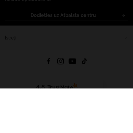
Dodieties uz Atbalsta centru
Īsceļi
4.8
Balstīts uz
15 511
atsauksmes
no visiem laikiem
Lejupielādēt Lietotni:
App Store
Google Play
App Gallery