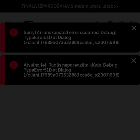
FINĀLA IZPĀRDOŠANA: Simtiem preču lētāk >>
1
Błąd
:
Sorry! An unexpected error occurred. Debug:
TypeError51D at Dialog
(/client.f7689a073632889cca6c.js:2307:698)
Błąd
:
Atvainojiet! Radās neparedzēta kļūda. Debug:
TypeError51D at Dialog
(/client.f7689a073632889cca6c.js:2307:698)