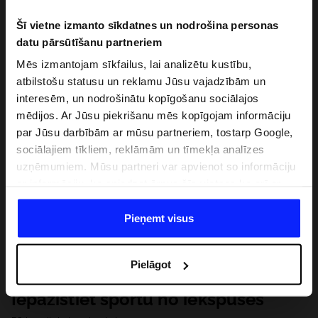
Šī vietne izmanto sīkdatnes un nodrošina personas
datu pārsūtīšanu partneriem
Mēs izmantojam sīkfailus, lai analizētu kustību,
atbilstošu statusu un reklamu Jūsu vajadzībām un
interesēm, un nodrošinātu kopīgošanu sociālajos
mēdijos. Ar Jūsu piekrišanu mēs kopīgojam informāciju
par Jūsu darbībām ar mūsu partneriem, tostarp Google,
sociālajiem tīkliem, reklāmām un tīmekļa analīzes
uzņēmumiem. Mūsu partneri var apvienot so informāciju
ar informāciju, ko sniedzat ārpus šīs vietnes,ka arī ar
datiem, ko viņi iegūst, izmantojot viņu pakalpojumus. Ar
Jūsu atļauju, mēs varam pārsūtīt Jūsu personas datus
Pieņemt visus
saviem partneriem, lai uzlabotu veidu, kadā tiek rādīta
tiešsaites reklāma, veiktu analītisko izpēti, pielāgotu
Pielāgot
saturu un uzlabotu mūsu partneru piedāvātos risinajumus
( piem. socialos tīklus). Detalizētu informāciju var atrast
Iepazīstiet sportu no iekšpuses
mūsu Privātuma politikā un sadaļā "Detaļas".