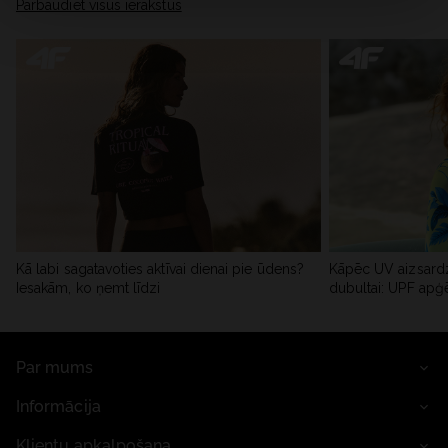
Pārbaudiet visus ierakstus
Kā labi sagatavoties aktīvai dienai pie ūdens?
Kāpēc UV aizsardz
Iesakām, ko ņemt līdzi
dubultai: UPF apģ
Par mums
Informācija
Klientu apkalpošana