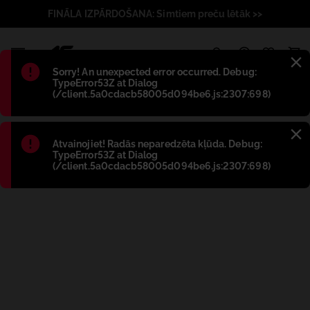
FINĀLA IZPĀRDOŠANA: Simtiem preču lētāk >>
1
Błąd
:
Sorry! An unexpected error occurred. Debug:
TypeError53Z at Dialog
(/client.5a0cdacb58005d094be6.js:2307:698)
Błąd
:
Atvainojiet! Radās neparedzēta kļūda. Debug:
TypeError53Z at Dialog
(/client.5a0cdacb58005d094be6.js:2307:698)