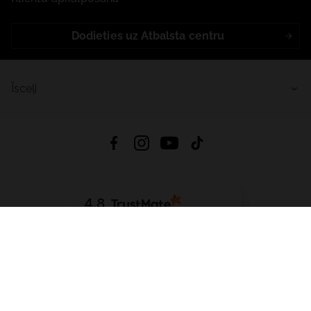
Dodieties uz Atbalsta centru
Īsceļi
4.8
Balstīts uz
15 511
atsauksmes
no visiem laikiem
Lejupielādēt Lietotni:
App Store
Google Play
App Gallery