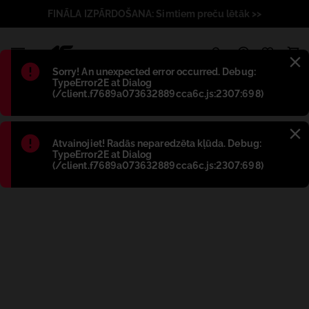
FINĀLA IZPĀRDOŠANA: Simtiem preču lētāk >>
1
Błąd
:
Sorry! An unexpected error occurred. Debug:
TypeError2E at Dialog
(/client.f7689a073632889cca6c.js:2307:698)
Błąd
:
Atvainojiet! Radās neparedzēta kļūda. Debug:
TypeError2E at Dialog
(/client.f7689a073632889cca6c.js:2307:698)