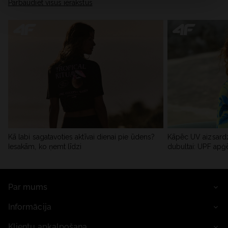
Pārbaudiet visus ierakstus
Kā labi sagatavoties aktīvai dienai pie ūdens?
Kāpēc UV aizsardz
Iesakām, ko ņemt līdzi
dubultai: UPF apģ
Par mums
Informācija
Klientu apkalpošana