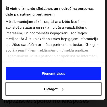
Šī vietne izmanto sīkdatnes un nodrošina personas
datu pārsūtīšanu partneriem
Mēs izmantojam sīkfailus, lai analizētu kustību,
atbilstošu statusu un reklamu Jūsu vajadzībām un
interesēm, un nodrošinātu kopīgošanu sociālajos
mēdijos. Ar Jūsu piekrišanu mēs kopīgojam informāciju
par Jūsu darbībām ar mūsu partneriem, tostarp Google,
sociālajiem tīkliem, reklāmām un tīmekļa analīzes
uzņēmumiem. Mūsu partneri var apvienot so informāciju
ar informāciju, ko sniedzat ārpus šīs vietnes,ka arī ar
datiem, ko viņi iegūst, izmantojot viņu pakalpojumus. Ar
Jūsu atļauju, mēs varam pārsūtīt Jūsu personas datus
Pieņemt visus
saviem partneriem, lai uzlabotu veidu, kadā tiek rādīta
tiešsaites reklāma, veiktu analītisko izpēti, pielāgotu
Pielāgot
saturu un uzlabotu mūsu partneru piedāvātos risinajumus
( piem. socialos tīklus). Detalizētu informāciju var atrast
Iepazīstiet sportu no iekšpuses
mūsu Privātuma politikā un sadaļā "Detaļas".