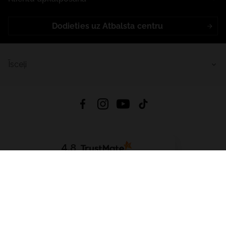
Dodieties uz Atbalsta centru
Īsceļi
4.8
Balstīts uz
15 509
atsauksmes
no visiem laikiem
Lejupielādēt Lietotni:
App Store
Google Play
App Gallery