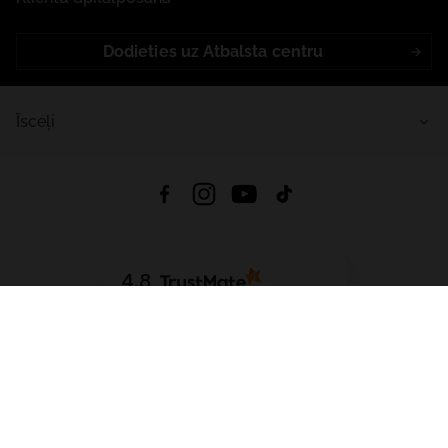
Dodieties uz Atbalsta centru
Īsceļi
4.8
Balstīts uz
15 507
atsauksmes
no visiem laikiem
Lejupielādēt Lietotni:
App Store
Google Play
App Gallery
Visas tiesības aizsargātas © 2026