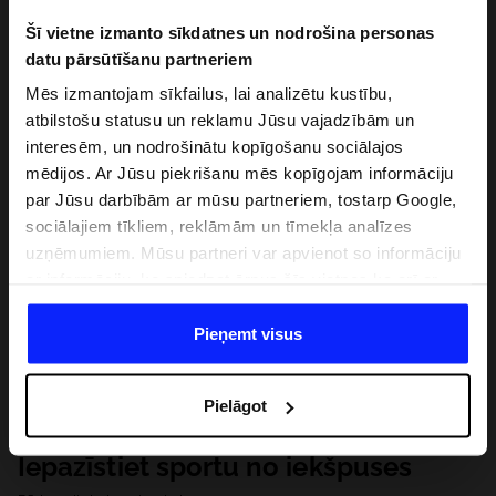
Šī vietne izmanto sīkdatnes un nodrošina personas
datu pārsūtīšanu partneriem
Mēs izmantojam sīkfailus, lai analizētu kustību,
atbilstošu statusu un reklamu Jūsu vajadzībām un
interesēm, un nodrošinātu kopīgošanu sociālajos
mēdijos. Ar Jūsu piekrišanu mēs kopīgojam informāciju
par Jūsu darbībām ar mūsu partneriem, tostarp Google,
sociālajiem tīkliem, reklāmām un tīmekļa analīzes
uzņēmumiem. Mūsu partneri var apvienot so informāciju
ar informāciju, ko sniedzat ārpus šīs vietnes,ka arī ar
datiem, ko viņi iegūst, izmantojot viņu pakalpojumus. Ar
Jūsu atļauju, mēs varam pārsūtīt Jūsu personas datus
Pieņemt visus
saviem partneriem, lai uzlabotu veidu, kadā tiek rādīta
tiešsaites reklāma, veiktu analītisko izpēti, pielāgotu
Pielāgot
saturu un uzlabotu mūsu partneru piedāvātos risinajumus
( piem. socialos tīklus). Detalizētu informāciju var atrast
Iepazīstiet sportu no iekšpuses
mūsu Privātuma politikā un sadaļā "Detaļas".