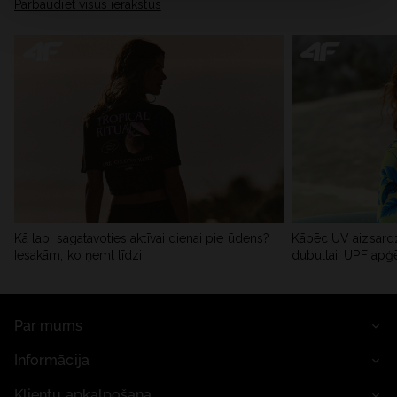
Pārbaudiet visus ierakstus
Kā labi sagatavoties aktīvai dienai pie ūdens?
Kāpēc UV aizsardz
Iesakām, ko ņemt līdzi
dubultai: UPF apģ
Par mums
Informācija
Klientu apkalpošana