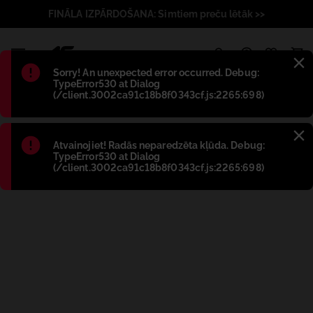
FINĀLA IZPĀRDOŠANA: Simtiem preču lētāk >>
1
Błąd
:
Sorry! An unexpected error occurred. Debug:
TypeError530 at Dialog
(/client.3002ca91c18b8f0343cf.js:2265:698)
Błąd
:
Atvainojiet! Radās neparedzēta kļūda. Debug:
TypeError530 at Dialog
(/client.3002ca91c18b8f0343cf.js:2265:698)