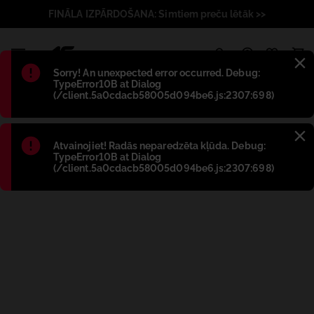
FINĀLA IZPĀRDOŠANA: Simtiem preču lētāk >>
1
Błąd
:
Sorry! An unexpected error occurred. Debug:
TypeError10B at Dialog
(/client.5a0cdacb58005d094be6.js:2307:698)
Błąd
:
Atvainojiet! Radās neparedzēta kļūda. Debug:
TypeError10B at Dialog
(/client.5a0cdacb58005d094be6.js:2307:698)