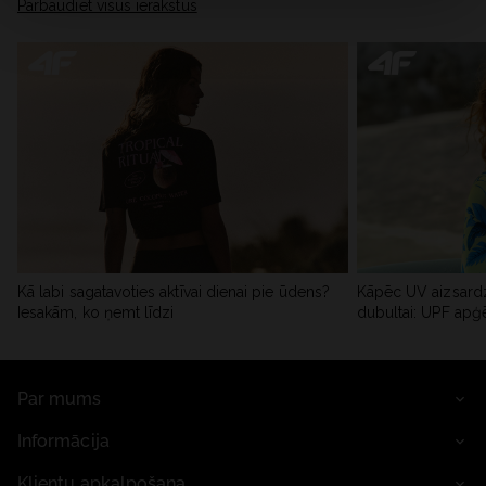
Pārbaudiet visus ierakstus
Kā labi sagatavoties aktīvai dienai pie ūdens?
Kāpēc UV aizsardz
Iesakām, ko ņemt līdzi
dubultai: UPF apģ
Par mums
Informācija
Klientu apkalpošana