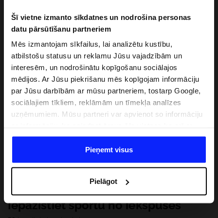
Šī vietne izmanto sīkdatnes un nodrošina personas
datu pārsūtīšanu partneriem
Mēs izmantojam sīkfailus, lai analizētu kustību,
atbilstošu statusu un reklamu Jūsu vajadzībām un
interesēm, un nodrošinātu kopīgošanu sociālajos
mēdijos. Ar Jūsu piekrišanu mēs kopīgojam informāciju
par Jūsu darbībām ar mūsu partneriem, tostarp Google,
sociālajiem tīkliem, reklāmām un tīmekļa analīzes
uzņēmumiem. Mūsu partneri var apvienot so informāciju
ar informāciju, ko sniedzat ārpus šīs vietnes,ka arī ar
datiem, ko viņi iegūst, izmantojot viņu pakalpojumus. Ar
Jūsu atļauju, mēs varam pārsūtīt Jūsu personas datus
Pieņemt visus
saviem partneriem, lai uzlabotu veidu, kadā tiek rādīta
tiešsaites reklāma, veiktu analītisko izpēti, pielāgotu
Pielāgot
saturu un uzlabotu mūsu partneru piedāvātos risinajumus
( piem. socialos tīklus). Detalizētu informāciju var atrast
Iepazīstiet sportu no iekšpuses
mūsu Privātuma politikā un sadaļā "Detaļas".