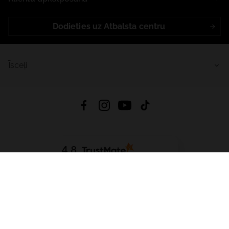
Dodieties uz Atbalsta centru
Īsceļi
4.8
Balstīts uz
15 512
atsauksmes
no visiem laikiem
Lejupielādēt Lietotni:
App Store
Google Play
App Gallery