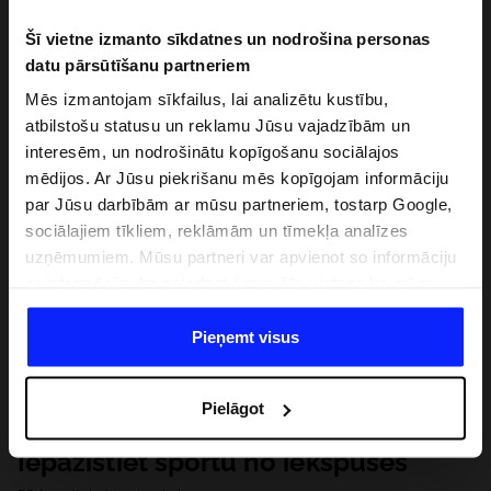
Šī vietne izmanto sīkdatnes un nodrošina personas
datu pārsūtīšanu partneriem
Mēs izmantojam sīkfailus, lai analizētu kustību,
atbilstošu statusu un reklamu Jūsu vajadzībām un
interesēm, un nodrošinātu kopīgošanu sociālajos
mēdijos. Ar Jūsu piekrišanu mēs kopīgojam informāciju
par Jūsu darbībām ar mūsu partneriem, tostarp Google,
sociālajiem tīkliem, reklāmām un tīmekļa analīzes
uzņēmumiem. Mūsu partneri var apvienot so informāciju
ar informāciju, ko sniedzat ārpus šīs vietnes,ka arī ar
datiem, ko viņi iegūst, izmantojot viņu pakalpojumus. Ar
Jūsu atļauju, mēs varam pārsūtīt Jūsu personas datus
Pieņemt visus
saviem partneriem, lai uzlabotu veidu, kadā tiek rādīta
tiešsaites reklāma, veiktu analītisko izpēti, pielāgotu
Pielāgot
saturu un uzlabotu mūsu partneru piedāvātos risinajumus
( piem. socialos tīklus). Detalizētu informāciju var atrast
Iepazīstiet sportu no iekšpuses
mūsu Privātuma politikā un sadaļā "Detaļas".