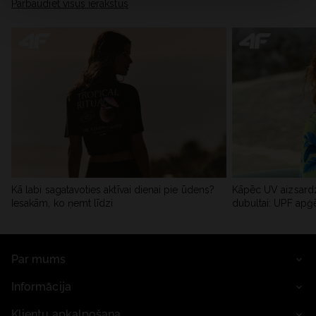
Pārbaudiet visus ierakstus
Kā labi sagatavoties aktīvai dienai pie ūdens?
Kāpēc UV aizsardz
Iesakām, ko ņemt līdzi
dubultai: UPF apģ
Par mums
Informācija
Klientu apkalpošana