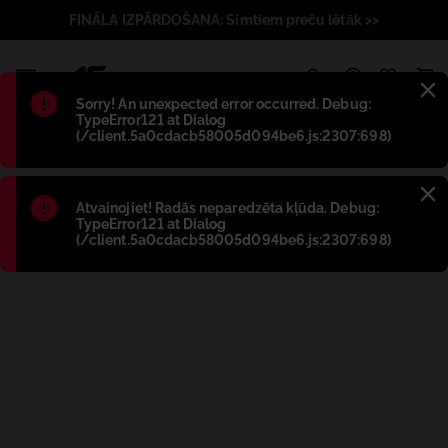
FINĀLA IZPĀRDOŠANA: Simtiem preču lētāk >>
1
Błąd
:
Sorry! An unexpected error occurred. Debug:
TypeError121 at Dialog
(/client.5a0cdacb58005d094be6.js:2307:698)
Błąd
:
Atvainojiet! Radās neparedzēta kļūda. Debug:
TypeError121 at Dialog
(/client.5a0cdacb58005d094be6.js:2307:698)