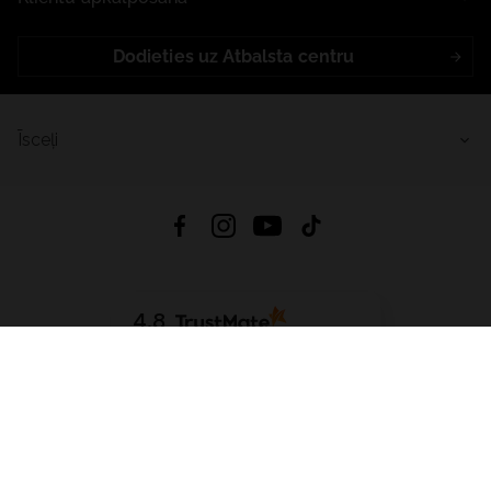
Dodieties uz Atbalsta centru
Īsceļi
4.8
Balstīts uz
15 516
atsauksmes
no visiem laikiem
Lejupielādēt Lietotni:
App Store
Google Play
App Gallery