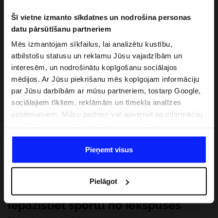
Šī vietne izmanto sīkdatnes un nodrošina personas
datu pārsūtīšanu partneriem
Mēs izmantojam sīkfailus, lai analizētu kustību,
atbilstošu statusu un reklamu Jūsu vajadzībām un
interesēm, un nodrošinātu kopīgošanu sociālajos
mēdijos. Ar Jūsu piekrišanu mēs kopīgojam informāciju
par Jūsu darbībām ar mūsu partneriem, tostarp Google,
sociālajiem tīkliem, reklāmām un tīmekļa analīzes
uzņēmumiem. Mūsu partneri var apvienot so informāciju
ar informāciju, ko sniedzat ārpus šīs vietnes,ka arī ar
datiem, ko viņi iegūst, izmantojot viņu pakalpojumus. Ar
Jūsu atļauju, mēs varam pārsūtīt Jūsu personas datus
Pieņemt visus
saviem partneriem, lai uzlabotu veidu, kadā tiek rādīta
tiešsaites reklāma, veiktu analītisko izpēti, pielāgotu
Pielāgot
saturu un uzlabotu mūsu partneru piedāvātos risinajumus
( piem. socialos tīklus). Detalizētu informāciju var atrast
Iepazīstiet sportu no iekšpuses
mūsu Privātuma politikā un sadaļā "Detaļas".