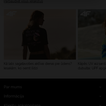
Pārbaudiet visus ierakstus
Kā labi sagatavoties aktīvai dienai pie ūdens?
Kāpēc UV aizsardz
Iesakām, ko ņemt līdzi
dubultai: UPF apģ
Par mums
Informācija
Klientu apkalpošana