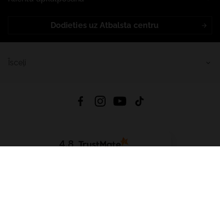
Dodieties uz Atbalsta centru
Īsceļi
4.8
Balstīts uz
15 512
atsauksmes
no visiem laikiem
Lejupielādēt Lietotni:
App Store
Google Play
App Gallery