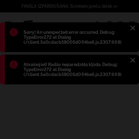
FINĀLA IZPĀRDOŠANA: Simtiem preču lētāk >>
1
Błąd
:
Sorry! An unexpected error occurred. Debug:
TypeError272 at Dialog
(/client.5a0cdacb58005d094be6.js:2307:698)
Błąd
:
Atvainojiet! Radās neparedzēta kļūda. Debug:
TypeError272 at Dialog
(/client.5a0cdacb58005d094be6.js:2307:698)