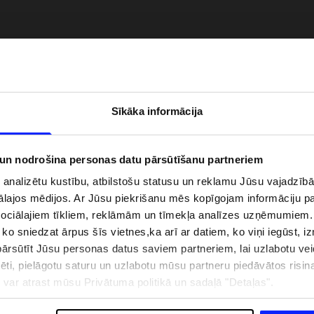
Sīkāka informācija
 un nodrošina personas datu pārsūtīšanu partneriem
i analizētu kustību, atbilstošu statusu un reklamu Jūsu vajadzī
ālajos mēdijos. Ar Jūsu piekrišanu mēs kopīgojam informāciju 
zībai pie ūdens jābūt
Jaunā 4F tenisa un padela kolekcija.
sociālajiem tīkliem, reklāmām un tīmekļa analīzes uzņēmumiem.
pģērbs + SPF
Sportiska funkcionalitāte satiekas ar
, ko sniedzat ārpus šīs vietnes,ka arī ar datiem, ko viņi iegūst, 
mūsdienīgu stilu
rsūtīt Jūsu personas datus saviem partneriem, lai uzlabotu veid
pēti, pielāgotu saturu un uzlabotu mūsu partneru piedāvātos risi
ju var atrast mūsu Privātuma politikā un sadaļā "Detaļas".
IZMAKSAS
VEIKALU ADRESES
B2B
4F TEAM LOJALITĀTES PR