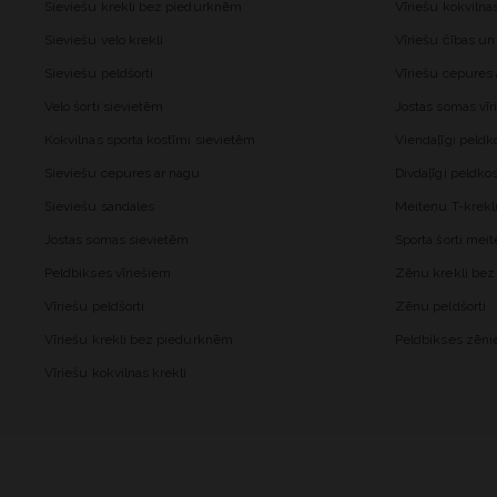
Sieviešu krekli bez piedurknēm
Vīriešu kokvilna
Sieviešu velo krekli
Vīriešu čības un
Sieviešu peldšorti
Vīriešu cepures
Velo šorti sievietēm
Jostas somas vīr
Kokvilnas sporta kostīmi sievietēm
Viendaļīgi peld
Sieviešu cepures ar nagu
Divdaļīgi peldk
Sieviešu sandales
Meiteņu T-krekl
Jostas somas sievietēm
Sporta šorti me
Peldbikses vīriešiem
Zēnu krekli be
Vīriešu peldšorti
Zēnu peldšorti
Vīriešu krekli bez piedurknēm
Peldbikses zēn
Vīriešu kokvilnas krekli