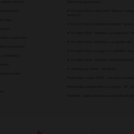
s sporta kostīmi
Bērnu mugursomas
 iešļūcenes
✔ Ko ņemt līdzi ceļojumā? Bērnam nepie
saraksts
 ar nagu
✔ Ko ņemt līdzi, dodoties kalnos? Saraks
iešiem
✔ Ko ņemt līdzi, dodoties uz baseinu? S
kostīmi meitenēm
✔ Ko ņemt līdzi, dodoties uz sporta zāli?
ostīmi meitenēm
✔ Ko ņemt līdzi uz jogu un pilatēm? Sar
u komplekti
✔ Ko ņemt līdzi, dodoties riteņbraucienā
itenēm
✔ Atpakaļ uz skolu - saraksts
z piedurknēm
Pludmales mode 2025 – kas būs vasaras
Modernāko peldkostīmu reitings - 4F zīm
iem
Moderni, peldkostīmam pieskaņoti akses