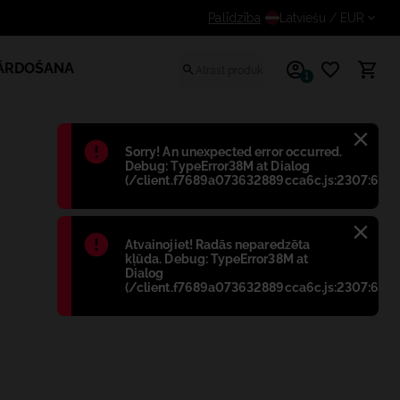
papildus atlaidi reģistrētiem lietotājiem
Palīdzība
Latviešu
/ EUR
PĀRDOŠANA
1
Błąd
:
Sorry! An unexpected error occurred.
Debug: TypeError38M at Dialog
(/client.f7689a073632889cca6c.js:2307:698)
Błąd
:
Atvainojiet! Radās neparedzēta
kļūda. Debug: TypeError38M at
Dialog
(/client.f7689a073632889cca6c.js:2307:698)