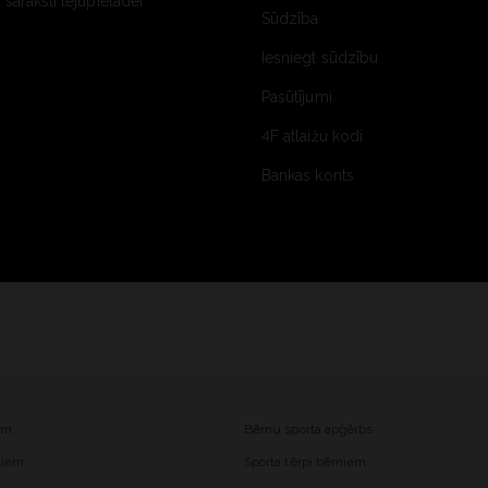
saraksti lejupielādei
Sūdzība
Iesniegt sūdzību
Pasūtījumi
4F atlaižu kodi
Bankas konts
iem
Bērnu sporta apģērbs
ešiem
Sporta tērpi bērniem