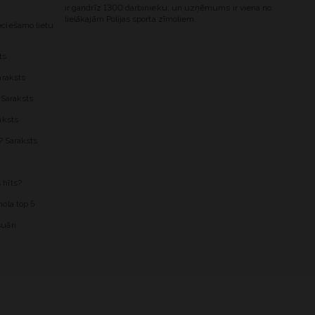
ir gandrīz 1300 darbinieku, un uzņēmums ir viena no
lielākajām Polijas sporta zīmoliem.
ciešamo lietu
ts
araksts
 Saraksts
aksts
? Saraksts
 hīts?
ola top 5
uāri