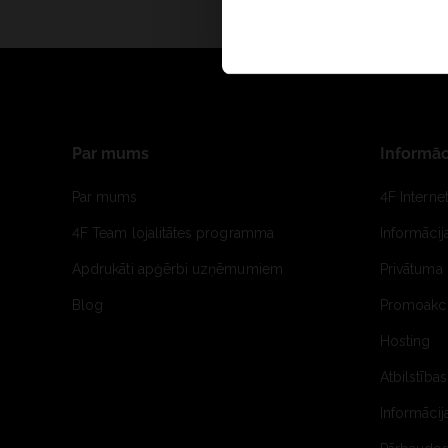
Par mums
Informāc
Par mums
4F Interne
4F Team lojalitātes programma
Informāci
Apdrukāti apģērbi uzņēmumiem
Privātuma 
Blog
Promoakci
Hosting
Atbilstības
Informācij