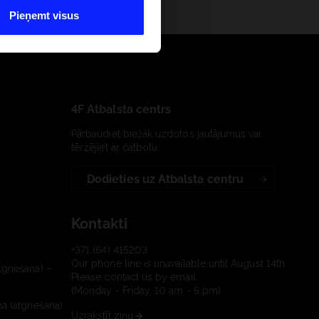
Pieņemt visus
4F Atbalsta centrs
Pārbaudiet biežāk uzdotos jautājumus vai
tērzējiet ar čatbotu:
Dodieties uz Atbalsta centru
Kontakti
+371 (64) 415203
Our phone line is unavailable until August 14th.
tgriešana) –
Please contact us by email.
(Monday - Friday, 10 am - 5 pm)
a (atgriešana)
Uzrakstīt ziņu