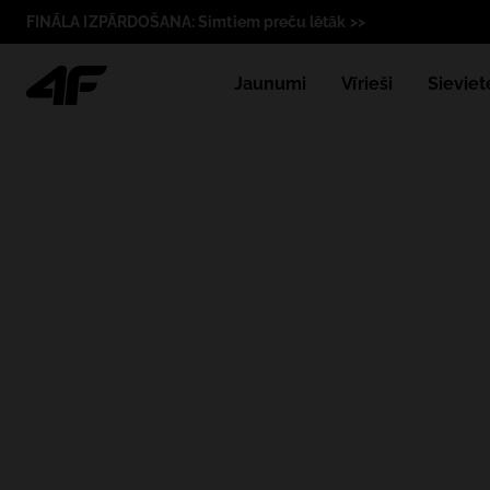
FINĀLA IZPĀRDOŠANA: Simtiem preču lētāk >>
Jaunumi
Vīrieši
Sieviet