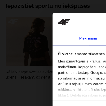
Iepazīstiet sportu no iekšpuses
Piekrišana
Šī vietne izmanto sīkdatnes
Mēs izmantojam sīkfailus, la
nodrošinātu kopīgošanu soci
Kā labi sagatavoties aktīvai dienai pie
Kāpēc UV aizsard
partneriem, tostarp Google, 
ūdens? Iesakām, ko ņemt līdzi
dubultai: UPF a
so informāciju ar informāciju
Ar Jūsu atļauju, mēs varam pā
reklāma, veiktu analītisko iz
tīklus). Detalizētu informāci
PIEGĀDES 