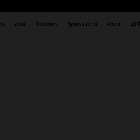
Saņem 
es
Zēni
Meitenes
Sporta veidi
Apavi
IZ