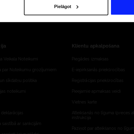
Pielāgot
ija
Klientu apkalpošana
ta Veikala Noteikumi
Piegādes izmaksas
ja par Noteikumu grozījumiem
E-iepirkšanās priekšrocības
un sīkdatņu politika
Reģistrācijas priekšrocības
jas noteikumi
Pieejamie apmaksas veidi
Vietnes karte
 deklarācijas
Atteikšanās no līguma (preces a
instrukcija
a saistībā ar sankcijām
Paziņot par atteikšanos no līgum