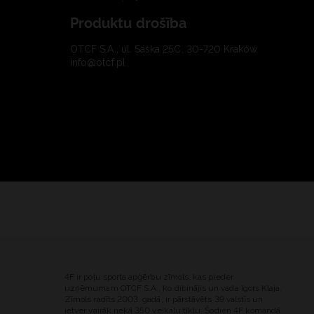
Produktu drošība
OTCF S.A., ul. Saska 25C, 30-720 Kraków
info@otcf.pl
4F ir poļu sporta apģērbu zīmols, kas pieder
uzņēmumam OTCF S.A., ko dibinājis un vada Igors Klaja.
Zīmols radīts 2003. gadā, ir pārstāvēts 39 valstīs un
ietver vairāk nekā 350 veikalu tīklu. Šodien 4F komandā