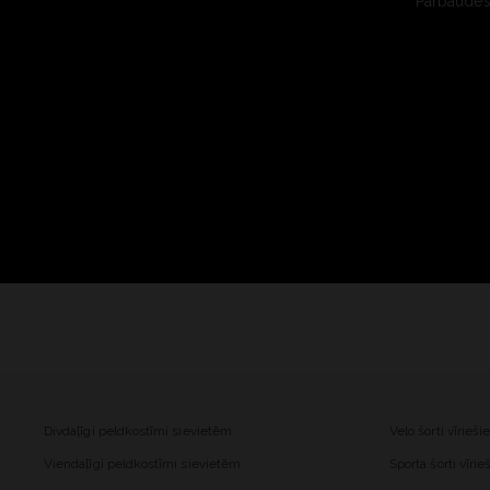
Pārbaudes 
Divdaļīgi peldkostīmi sievietēm
Velo šorti vīrieš
Viendaļīgi peldkostīmi sievietēm
Sporta šorti vīri