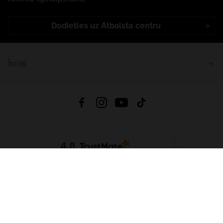
Dodieties uz Atbalsta centru
Īsceļi
4.8
Balstīts uz
15 509
atsauksmes
no visiem laikiem
Lejupielādēt Lietotni:
App Store
Google Play
App Gallery