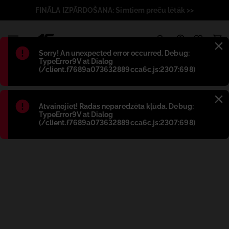
FINĀLA IZPĀRDOŠANA: Simtiem preču lētāk >>
1
Błąd
:
Sorry! An unexpected error occurred. Debug:
TypeError9V at Dialog
(/client.f7689a073632889cca6c.js:2307:698)
Błąd
:
Atvainojiet! Radās neparedzēta kļūda. Debug:
TypeError9V at Dialog
(/client.f7689a073632889cca6c.js:2307:698)