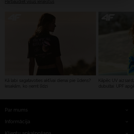
Pārbaudiet visus ierakstus
Kā labi sagatavoties aktīvai dienai pie ūdens?
Kāpēc UV aizsardz
Iesakām, ko ņemt līdzi
dubultai: UPF apģ
Par mums
Informācija
Klientu apkalpošana