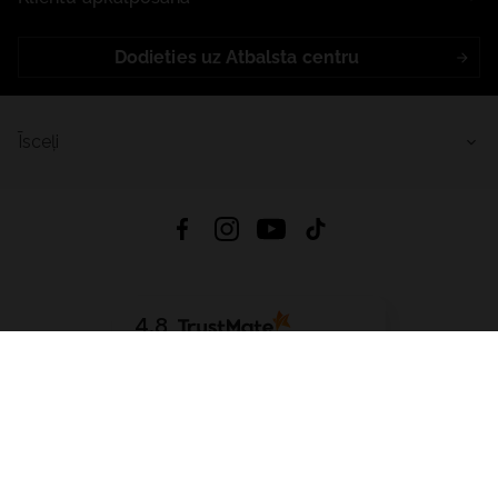
Dodieties uz Atbalsta centru
Īsceļi
4.8
Balstīts uz
15 509
atsauksmes
no visiem laikiem
Lejupielādēt Lietotni:
App Store
Google Play
App Gallery