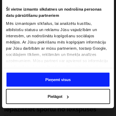
Šī vietne izmanto sīkdatnes un nodrošina personas
datu pārsūtīšanu partneriem
Mēs izmantojam sīkfailus, lai analizētu kustību,
atbilstošu statusu un reklamu Jūsu vajadzībām un
interesēm, un nodrošinātu kopīgošanu sociālajos
mēdijos. Ar Jūsu piekrišanu mēs kopīgojam informāciju
par Jūsu darbībām ar mūsu partneriem, tostarp Google,
sociālajiem tīkliem, reklāmām un tīmekļa analīzes
uzņēmumiem. Mūsu partneri var apvienot so informāciju
ar informāciju, ko sniedzat ārpus šīs vietnes,ka arī ar
datiem, ko viņi iegūst, izmantojot viņu pakalpojumus. Ar
Jūsu atļauju, mēs varam pārsūtīt Jūsu personas datus
Pieņemt visus
saviem partneriem, lai uzlabotu veidu, kadā tiek rādīta
tiešsaites reklāma, veiktu analītisko izpēti, pielāgotu
Pielāgot
saturu un uzlabotu mūsu partneru piedāvātos risinajumus
( piem. socialos tīklus). Detalizētu informāciju var atrast
Iepazīstiet sportu no iekšpuses
mūsu Privātuma politikā un sadaļā "Detaļas".