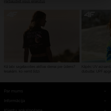
Pārbaudiet visus ierakstus
Kā labi sagatavoties aktīvai dienai pie ūdens?
Kāpēc UV aizsardz
Iesakām, ko ņemt līdzi
dubultai: UPF apģ
Par mums
Informācija
Klientu apkalpošana