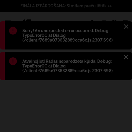
FINĀLA IZPĀRDOŠANA: Simtiem preču lētāk >>
1
Błąd
:
Sorry! An unexpected error occurred. Debug:
TypeError0C at Dialog
(/client.f7689a073632889cca6c.js:2307:698)
Błąd
:
Atvainojiet! Radās neparedzēta kļūda. Debug:
TypeError0C at Dialog
(/client.f7689a073632889cca6c.js:2307:698)