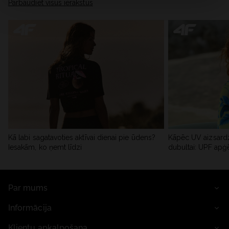
Pārbaudiet visus ierakstus
Kā labi sagatavoties aktīvai dienai pie ūdens?
Kāpēc UV aizsardz
Iesakām, ko ņemt līdzi
dubultai: UPF apģ
Par mums
Informācija
Klientu apkalpošana