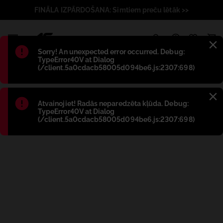
FINĀLA IZPĀRDOŠANA: Simtiem preču lētāk >>
1
Błąd
:
Sorry! An unexpected error occurred. Debug:
TypeError40V at Dialog
(/client.5a0cdacb58005d094be6.js:2307:698)
Błąd
:
Atvainojiet! Radās neparedzēta kļūda. Debug:
TypeError40V at Dialog
(/client.5a0cdacb58005d094be6.js:2307:698)