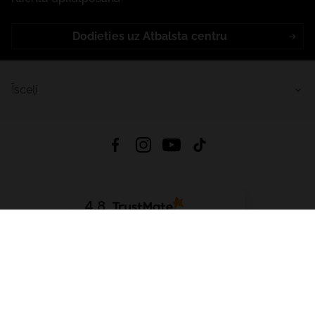
Dodieties uz Atbalsta centru
Īsceļi
4.8
Balstīts uz
15 512
atsauksmes
no visiem laikiem
Lejupielādēt Lietotni:
App Store
Google Play
App Gallery