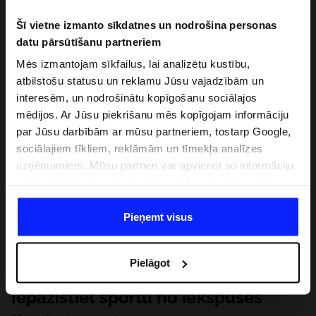
Šī vietne izmanto sīkdatnes un nodrošina personas
datu pārsūtīšanu partneriem
Mēs izmantojam sīkfailus, lai analizētu kustību,
atbilstošu statusu un reklamu Jūsu vajadzībām un
interesēm, un nodrošinātu kopīgošanu sociālajos
mēdijos. Ar Jūsu piekrišanu mēs kopīgojam informāciju
par Jūsu darbībām ar mūsu partneriem, tostarp Google,
sociālajiem tīkliem, reklāmām un tīmekļa analīzes
uzņēmumiem. Mūsu partneri var apvienot so informāciju
ar informāciju, ko sniedzat ārpus šīs vietnes,ka arī ar
datiem, ko viņi iegūst, izmantojot viņu pakalpojumus. Ar
Jūsu atļauju, mēs varam pārsūtīt Jūsu personas datus
Pieņemt visus
saviem partneriem, lai uzlabotu veidu, kadā tiek rādīta
tiešsaites reklāma, veiktu analītisko izpēti, pielāgotu
Pielāgot
saturu un uzlabotu mūsu partneru piedāvātos risinajumus
( piem. socialos tīklus). Detalizētu informāciju var atrast
Iepazīstiet sportu no iekšpuses
mūsu Privātuma politikā un sadaļā "Detaļas".