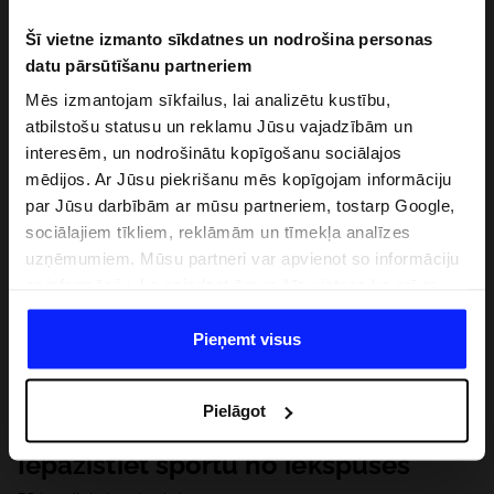
Šī vietne izmanto sīkdatnes un nodrošina personas
datu pārsūtīšanu partneriem
Mēs izmantojam sīkfailus, lai analizētu kustību,
atbilstošu statusu un reklamu Jūsu vajadzībām un
interesēm, un nodrošinātu kopīgošanu sociālajos
mēdijos. Ar Jūsu piekrišanu mēs kopīgojam informāciju
par Jūsu darbībām ar mūsu partneriem, tostarp Google,
sociālajiem tīkliem, reklāmām un tīmekļa analīzes
uzņēmumiem. Mūsu partneri var apvienot so informāciju
ar informāciju, ko sniedzat ārpus šīs vietnes,ka arī ar
datiem, ko viņi iegūst, izmantojot viņu pakalpojumus. Ar
Jūsu atļauju, mēs varam pārsūtīt Jūsu personas datus
Pieņemt visus
saviem partneriem, lai uzlabotu veidu, kadā tiek rādīta
tiešsaites reklāma, veiktu analītisko izpēti, pielāgotu
Pielāgot
saturu un uzlabotu mūsu partneru piedāvātos risinajumus
( piem. socialos tīklus). Detalizētu informāciju var atrast
Iepazīstiet sportu no iekšpuses
mūsu Privātuma politikā un sadaļā "Detaļas".