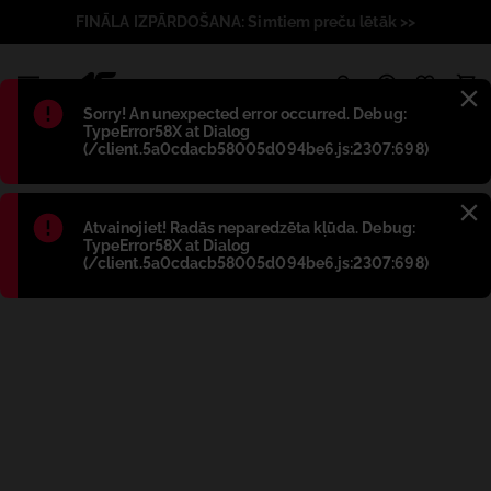
FINĀLA IZPĀRDOŠANA: Simtiem preču lētāk >>
1
Błąd
:
Sorry! An unexpected error occurred. Debug:
TypeError58X at Dialog
(/client.5a0cdacb58005d094be6.js:2307:698)
Błąd
:
Atvainojiet! Radās neparedzēta kļūda. Debug:
TypeError58X at Dialog
(/client.5a0cdacb58005d094be6.js:2307:698)