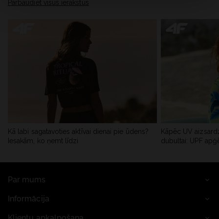
Pārbaudiet visus ierakstus
Kā labi sagatavoties aktīvai dienai pie ūdens?
Kāpēc UV aizsardz
Iesakām, ko ņemt līdzi
dubultai: UPF apģ
Par mums
Informācija
Klientu apkalpošana