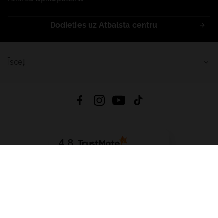
Dodieties uz Atbalsta centru
Īsceļi
4.8
Balstīts uz
15 514
atsauksmes
no visiem laikiem
Lejupielādēt Lietotni:
App Store
Google Play
App Gallery