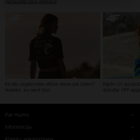
Pārbaudiet visus ierakstus
Kā labi sagatavoties aktīvai dienai pie ūdens?
Kāpēc UV aizsardz
Iesakām, ko ņemt līdzi
dubultai: UPF apģ
Par mums
Informācija
Klientu apkalpošana