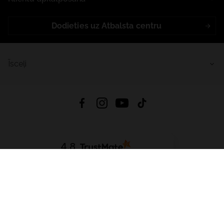
Dodieties uz Atbalsta centru
Īsceļi
4.8
Balstīts uz
15 509
atsauksmes
no visiem laikiem
Lejupielādēt Lietotni:
App Store
Google Play
App Gallery