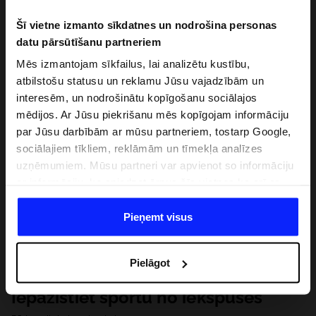
Šī vietne izmanto sīkdatnes un nodrošina personas
datu pārsūtīšanu partneriem
Mēs izmantojam sīkfailus, lai analizētu kustību,
atbilstošu statusu un reklamu Jūsu vajadzībām un
interesēm, un nodrošinātu kopīgošanu sociālajos
mēdijos. Ar Jūsu piekrišanu mēs kopīgojam informāciju
par Jūsu darbībām ar mūsu partneriem, tostarp Google,
sociālajiem tīkliem, reklāmām un tīmekļa analīzes
uzņēmumiem. Mūsu partneri var apvienot so informāciju
ar informāciju, ko sniedzat ārpus šīs vietnes,ka arī ar
datiem, ko viņi iegūst, izmantojot viņu pakalpojumus. Ar
Jūsu atļauju, mēs varam pārsūtīt Jūsu personas datus
Pieņemt visus
saviem partneriem, lai uzlabotu veidu, kadā tiek rādīta
tiešsaites reklāma, veiktu analītisko izpēti, pielāgotu
Pielāgot
saturu un uzlabotu mūsu partneru piedāvātos risinajumus
( piem. socialos tīklus). Detalizētu informāciju var atrast
Iepazīstiet sportu no iekšpuses
mūsu Privātuma politikā un sadaļā "Detaļas".