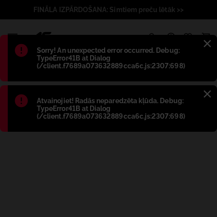
FINĀLA IZPĀRDOŠANA: Simtiem preču lētāk >>
1
Błąd
:
Sorry! An unexpected error occurred. Debug:
TypeError41B at Dialog
(/client.f7689a073632889cca6c.js:2307:698)
Błąd
:
Atvainojiet! Radās neparedzēta kļūda. Debug:
TypeError41B at Dialog
(/client.f7689a073632889cca6c.js:2307:698)