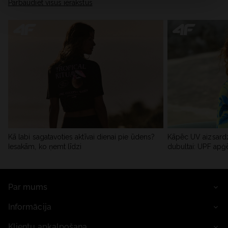
Pārbaudiet visus ierakstus
Kā labi sagatavoties aktīvai dienai pie ūdens?
Kāpēc UV aizsardz
Iesakām, ko ņemt līdzi
dubultai: UPF apģ
Par mums
Informācija
Klientu apkalpošana