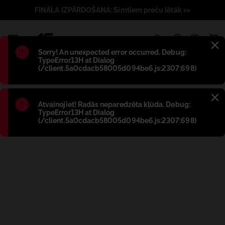
FINĀLA IZPĀRDOŠANA: Simtiem preču lētāk >>
1
Błąd
:
Sorry! An unexpected error occurred. Debug:
TypeError13H at Dialog
(/client.5a0cdacb58005d094be6.js:2307:698)
Błąd
:
Atvainojiet! Radās neparedzēta kļūda. Debug:
TypeError13H at Dialog
(/client.5a0cdacb58005d094be6.js:2307:698)