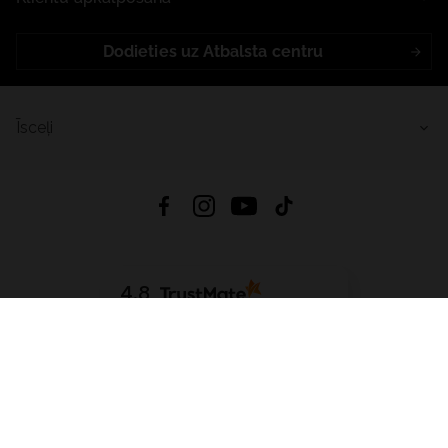
Dodieties uz Atbalsta centru
Īsceļi
4.8
Balstīts uz
15 513
atsauksmes
no visiem laikiem
Lejupielādēt Lietotni:
App Store
Google Play
App Gallery