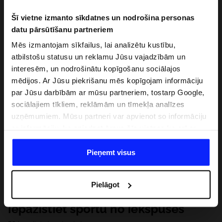
Šī vietne izmanto sīkdatnes un nodrošina personas
datu pārsūtīšanu partneriem
Mēs izmantojam sīkfailus, lai analizētu kustību,
atbilstošu statusu un reklamu Jūsu vajadzībām un
interesēm, un nodrošinātu kopīgošanu sociālajos
mēdijos. Ar Jūsu piekrišanu mēs kopīgojam informāciju
par Jūsu darbībām ar mūsu partneriem, tostarp Google,
sociālajiem tīkliem, reklāmām un tīmekļa analīzes
uzņēmumiem. Mūsu partneri var apvienot so informāciju
ar informāciju, ko sniedzat ārpus šīs vietnes,ka arī ar
datiem, ko viņi iegūst, izmantojot viņu pakalpojumus. Ar
Jūsu atļauju, mēs varam pārsūtīt Jūsu personas datus
Pieņemt visus
saviem partneriem, lai uzlabotu veidu, kadā tiek rādīta
tiešsaites reklāma, veiktu analītisko izpēti, pielāgotu
Pielāgot
saturu un uzlabotu mūsu partneru piedāvātos risinajumus
( piem. socialos tīklus). Detalizētu informāciju var atrast
Iepazīstiet sportu no iekšpuses
mūsu Privātuma politikā un sadaļā "Detaļas".