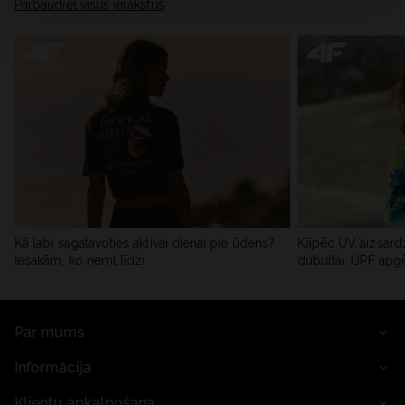
Pārbaudiet visus ierakstus
Kā labi sagatavoties aktīvai dienai pie ūdens?
Kāpēc UV aizsardz
Iesakām, ko ņemt līdzi
dubultai: UPF apģ
Par mums
Informācija
Klientu apkalpošana