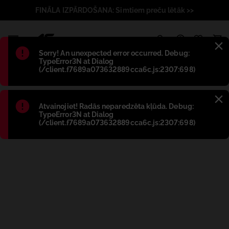
FINĀLA IZPĀRDOŠANA: Simtiem preču lētāk >>
1
Błąd
:
Sorry! An unexpected error occurred. Debug:
TypeError3N at Dialog
(/client.f7689a073632889cca6c.js:2307:698)
Błąd
:
Atvainojiet! Radās neparedzēta kļūda. Debug:
TypeError3N at Dialog
(/client.f7689a073632889cca6c.js:2307:698)