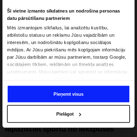
Šī vietne izmanto sīkdatnes un nodrošina personas
datu pārsūtīšanu partneriem
Mēs izmantojam sīkfailus, lai analizētu kustību,
atbilstošu statusu un reklamu Jūsu vajadzībām un
interesēm, un nodrošinātu kopīgošanu sociālajos
mēdijos. Ar Jūsu piekrišanu mēs kopīgojam informāciju
par Jūsu darbībām ar mūsu partneriem, tostarp Google,
sociālajiem tīkliem, reklāmām un tīmekļa analīzes
uzņēmumiem. Mūsu partneri var apvienot so informāciju
ar informāciju, ko sniedzat ārpus šīs vietnes,ka arī ar
datiem, ko viņi iegūst, izmantojot viņu pakalpojumus. Ar
Jūsu atļauju, mēs varam pārsūtīt Jūsu personas datus
Pieņemt visus
saviem partneriem, lai uzlabotu veidu, kadā tiek rādīta
tiešsaites reklāma, veiktu analītisko izpēti, pielāgotu
Pielāgot
saturu un uzlabotu mūsu partneru piedāvātos risinajumus
( piem. socialos tīklus). Detalizētu informāciju var atrast
Iepazīstiet sportu no iekšpuses
mūsu Privātuma politikā un sadaļā "Detaļas".