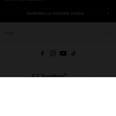
Dodieties uz Atbalsta centru
Īsceļi
4.8
Balstīts uz
15 509
atsauksmes
no visiem laikiem
Lejupielādēt Lietotni:
App Store
Google Play
App Gallery