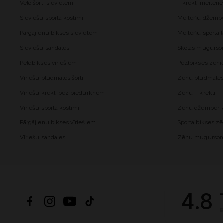
Velo šorti sievietēm
T krekli meiten
Sieviešu sporta kostīmi
Meiteņu džemper
Pārgājienu bikses sievietēm
Meiteņu sporta l
Sieviešu sandales
Skolas mugurs
Peldbikses vīriešiem
Peldbikses zēn
Vīriešu pludmales šorti
Zēnu pludmales 
Vīriešu krekli bez piedurknēm
Zēnu T krekli
Vīriešu sporta kostīmi
Zēnu džemperi a
Pārgājienu bikses vīriešiem
Sporta bikses z
Vīriešu sandales
Zēnu mugurso
4.8
B