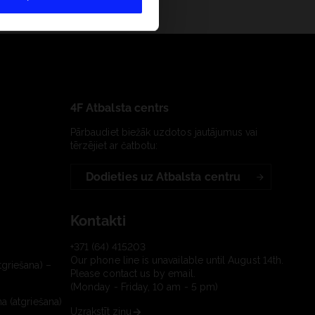
4F Atbalsta centrs
Pārbaudiet biežāk uzdotos jautājumus vai
tērzējiet ar čatbotu:
Dodieties uz Atbalsta centru
Kontakti
+371 (64) 415203
Our phone line is unavailable until August 14th.
tgriešana) –
Please contact us by email.
(Monday - Friday, 10 am - 5 pm)
a (atgriešana)
Uzrakstīt ziņu