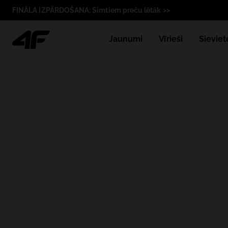
FINĀLA IZPĀRDOŠANA: Simtiem preču lētāk >>
Jaunumi
Vīrieši
Sieviet