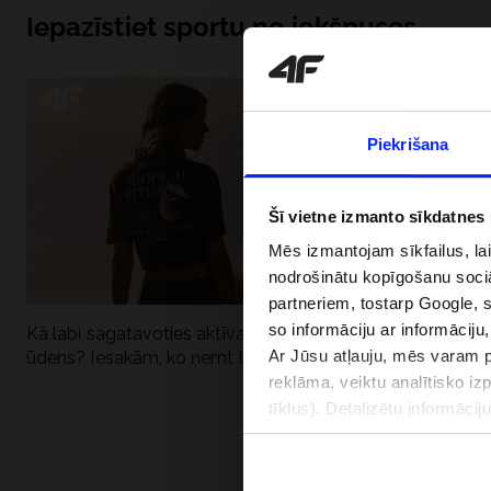
Iepazīstiet sportu no iekšpuses
Piekrišana
Šī vietne izmanto sīkdatnes
Mēs izmantojam sīkfailus, la
nodrošinātu kopīgošanu soci
partneriem, tostarp Google, 
so informāciju ar informāciju
Kā labi sagatavoties aktīvai dienai pie
Kāpēc UV aizsard
Ar Jūsu atļauju, mēs varam pā
ūdens? Iesakām, ko ņemt līdzi
dubultai: UPF a
reklāma, veiktu analītisko iz
tīklus). Detalizētu informāci
PIEGĀDES 