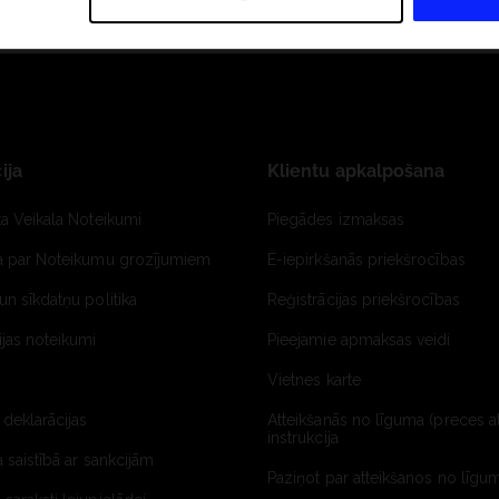
ija
Klientu apkalpošana
ta Veikala Noteikumi
Piegādes izmaksas
ja par Noteikumu grozījumiem
E-iepirkšanās priekšrocības
un sīkdatņu politika
Reģistrācijas priekšrocības
jas noteikumi
Pieejamie apmaksas veidi
Vietnes karte
 deklarācijas
Atteikšanās no līguma (preces a
instrukcija
a saistībā ar sankcijām
Paziņot par atteikšanos no līgum