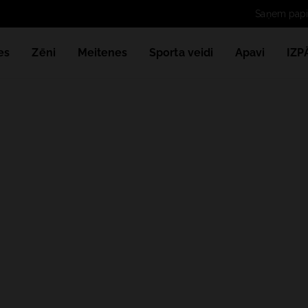
es
Zēni
Meitenes
Sporta veidi
Apavi
IZ