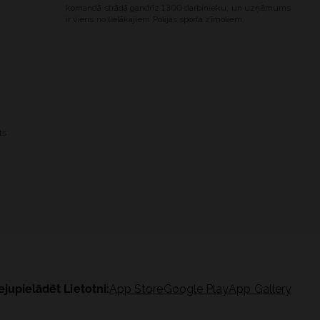
komandā strādā gandrīz 1300 darbinieku, un uzņēmums
ir viens no lielākajiem Polijas sporta zīmoliem.
ts
ejupielādēt Lietotni:
App Store
Google Play
App Gallery