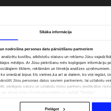
Sīkāka informācija
 un nodrošina personas datu pārsūtīšanu partneriem
i analizētu kustību, atbilstošu statusu un reklamu Jūsu vajadzī
ālajos mēdijos. Ar Jūsu piekrišanu mēs kopīgojam informāciju 
sociālajiem tīkliem, reklāmām un tīmekļa analīzes uzņēmumiem.
, ko sniedzat ārpus šīs vietnes,ka arī ar datiem, ko viņi iegūst, 
zībai pie ūdens jābūt
Jaunā 4F tenisa un padela kolekcija.
rsūtīt Jūsu personas datus saviem partneriem, lai uzlabotu veid
pģērbs + SPF
Sportiska funkcionalitāte satiekas ar
mūsdienīgu stilu
pēti, pielāgotu saturu un uzlabotu mūsu partneru piedāvātos risi
ju var atrast mūsu Privātuma politikā un sadaļā "Detaļas".
IZMAKSAS
VEIKALU ADRESES
B2B
4F TEAM LOJALITĀTES PR
Pielāgot