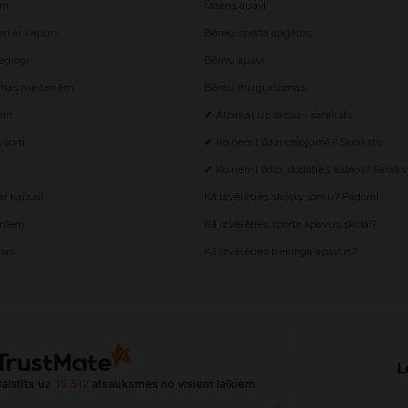
ēm
Ūdens apavi
i ar kapuci
Bērnu sporta apģērbs
egingi
Bērnu apavi
omas meitenēm
Bērnu mugursomas
iem
✔ Atpakaļ uz skolu - saraksts
šorti
✔ Ko ņemt līdzi ceļojumā? Saraksts
✔ Ko ņemt līdzi, dodoties kalnos? Saraks
r kapuci
Kā izvēlēties skolas somu? Padomi
ēniem
Kā izvēlēties sporta apavus skolai?
mas
Kā izvēlēties trekinga apavus?
L
alstīts uz
15 512
atsauksmes
no visiem laikiem