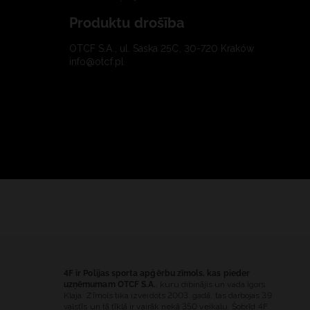
Produktu drošība
OTCF S.A., ul. Saska 25C, 30-720 Kraków
info@otcf.pl
4F ir Polijas sporta apģērbu zīmols, kas pieder
uzņēmumam OTCF S.A.
, kuru dibinājis un vada Igors
Klaja. Zīmols tika izveidots 2003. gadā, tas darbojas 39
valstīs un tā tīklā ir vairāk nekā 350 veikalu. Šobrīd 4F