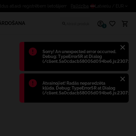
Palīdzība
Saņem papildus atlaidi reģistrēti
Latviešu
/ EUR
PĀRDOŠANA
1
Błąd
:
Sorry! An unexpected error occurred.
Debug: TypeError5R at Dialog
(/client.5a0cdacb58005d094be6.js:2307:698
Błąd
:
Atvainojiet! Radās neparedzēta
kļūda. Debug: TypeError5R at Dialog
(/client.5a0cdacb58005d094be6.js:2307:698