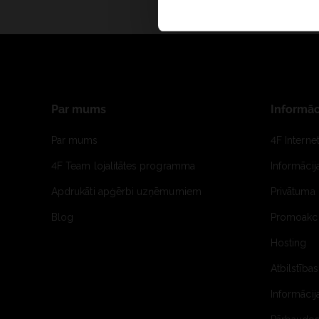
Par mums
Informāc
Par mums
4F Interne
4F Team lojalitātes programma
Informāci
Apdrukāti apģērbi uzņēmumiem
Privātuma 
Blog
Promoakci
Hosting
Atbilstības
Informācij