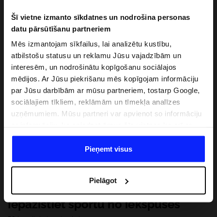
Šī vietne izmanto sīkdatnes un nodrošina personas
datu pārsūtīšanu partneriem
Mēs izmantojam sīkfailus, lai analizētu kustību,
atbilstošu statusu un reklamu Jūsu vajadzībām un
interesēm, un nodrošinātu kopīgošanu sociālajos
mēdijos. Ar Jūsu piekrišanu mēs kopīgojam informāciju
par Jūsu darbībām ar mūsu partneriem, tostarp Google,
sociālajiem tīkliem, reklāmām un tīmekļa analīzes
uzņēmumiem. Mūsu partneri var apvienot so informāciju
ar informāciju, ko sniedzat ārpus šīs vietnes,ka arī ar
datiem, ko viņi iegūst, izmantojot viņu pakalpojumus. Ar
Jūsu atļauju, mēs varam pārsūtīt Jūsu personas datus
Pieņemt visus
saviem partneriem, lai uzlabotu veidu, kadā tiek rādīta
tiešsaites reklāma, veiktu analītisko izpēti, pielāgotu
Pielāgot
saturu un uzlabotu mūsu partneru piedāvātos risinajumus
( piem. socialos tīklus). Detalizētu informāciju var atrast
Iepazīstiet sportu no iekšpuses
mūsu Privātuma politikā un sadaļā "Detaļas".