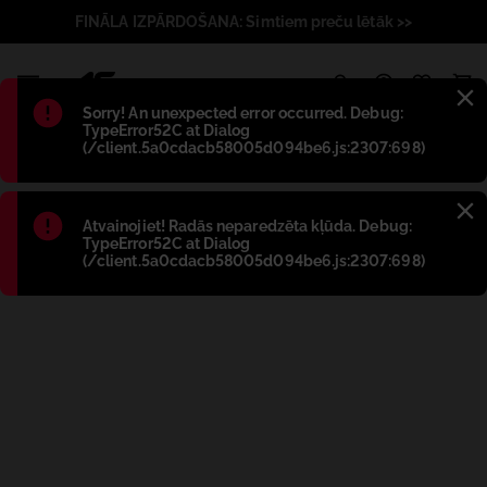
FINĀLA IZPĀRDOŠANA: Simtiem preču lētāk >>
1
Błąd
:
Sorry! An unexpected error occurred. Debug:
TypeError52C at Dialog
(/client.5a0cdacb58005d094be6.js:2307:698)
Błąd
:
Atvainojiet! Radās neparedzēta kļūda. Debug:
TypeError52C at Dialog
(/client.5a0cdacb58005d094be6.js:2307:698)