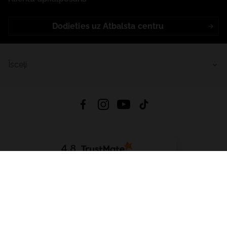
Dodieties uz Atbalsta centru
Īsceļi
4.8
Balstīts uz
15 514
atsauksmes
no visiem laikiem
Lejupielādēt Lietotni:
App Store
Google Play
App Gallery