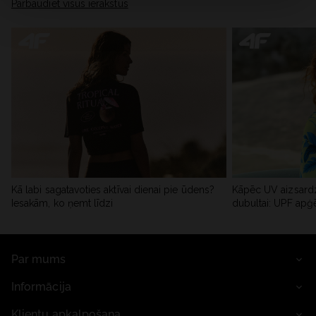
Pārbaudiet visus ierakstus
Kā labi sagatavoties aktīvai dienai pie ūdens?
Kāpēc UV aizsardz
Iesakām, ko ņemt līdzi
dubultai: UPF apģ
Par mums
Informācija
Klientu apkalpošana