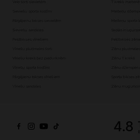
Velo šorti sievietēm
T krekli meiten
Sieviešu sporta kostīmi
Meiteņu džemper
Pārgājienu bikses sievietēm
Meiteņu sporta l
Sieviešu sandales
Skolas mugurs
Peldbikses vīriešiem
Peldbikses zēn
Vīriešu pludmales šorti
Zēnu pludmales 
Vīriešu krekli bez piedurknēm
Zēnu T krekli
Vīriešu sporta kostīmi
Zēnu džemperi a
Pārgājienu bikses vīriešiem
Sporta bikses z
Vīriešu sandales
Zēnu mugurso
4.8
B