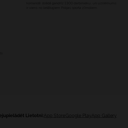
komandā strādā gandrīz 1300 darbinieku, un uzņēmums
ir viens no lielākajiem Polijas sporta zīmoliem.
ts
ejupielādēt Lietotni:
App Store
Google Play
App Gallery