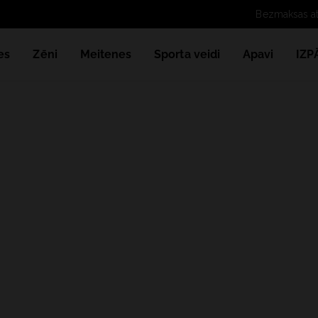
B
es
Zēni
Meitenes
Sporta veidi
Apavi
IZ