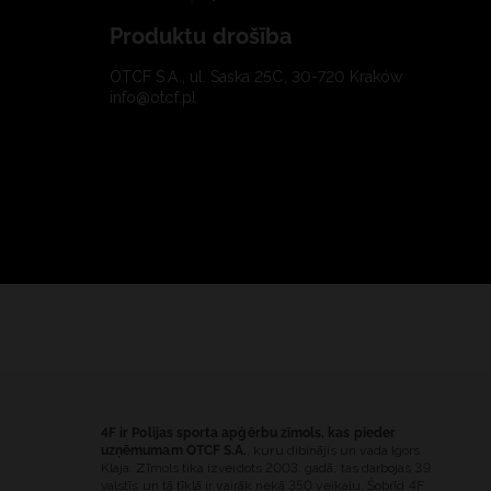
Produktu drošība
OTCF S.A., ul. Saska 25C, 30-720 Kraków
info@otcf.pl
4F ir Polijas sporta apģērbu zīmols, kas pieder
uzņēmumam OTCF S.A.
, kuru dibinājis un vada Igors
Klaja. Zīmols tika izveidots 2003. gadā, tas darbojas 39
valstīs un tā tīklā ir vairāk nekā 350 veikalu. Šobrīd 4F