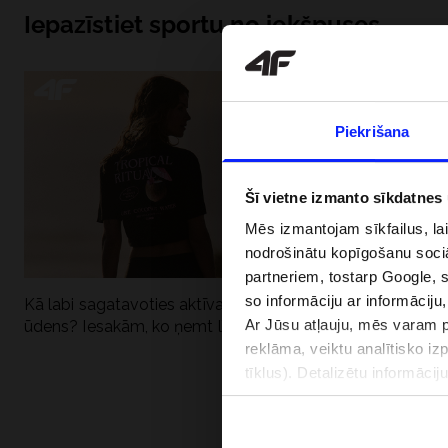
Iepazīstiet sportu no iekšpuses
Piekrišana
Šī vietne izmanto sīkdatnes
Mēs izmantojam sīkfailus, la
nodrošinātu kopīgošanu soci
partneriem, tostarp Google, 
so informāciju ar informāciju
Kā labi sagatavoties aktīvai dienai pie
Kāpēc UV aizsard
Ar Jūsu atļauju, mēs varam pā
ūdens? Iesakām, ko ņemt līdzi
dubultai: UPF a
reklāma, veiktu analītisko iz
tīklus). Detalizētu informāci
PIEGĀDES 