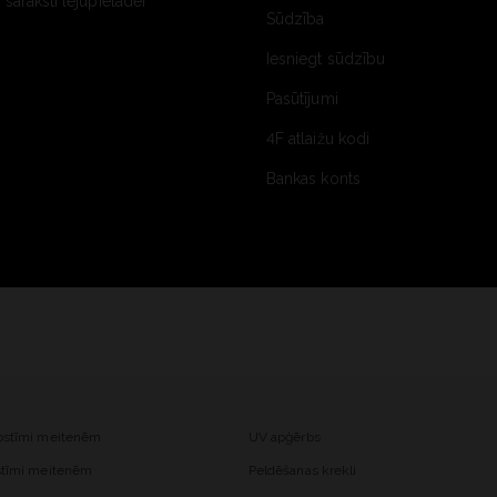
saraksti lejupielādei
Sūdzība
Iesniegt sūdzību
Pasūtījumi
4F atlaižu kodi
Bankas konts
kostīmi meitenēm
UV apģērbs
ostīmi meitenēm
Peldēšanas krekli