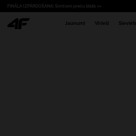
FINĀLA IZPĀRDOŠANA: Simtiem preču lētāk >>
Jaunumi
Vīrieši
Sieviet