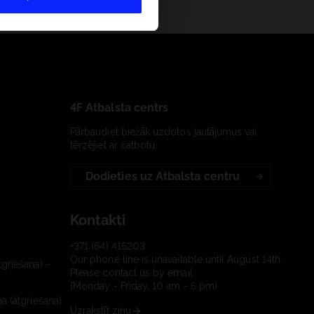
4F Atbalsta centrs
Pārbaudiet biežāk uzdotos jautājumus vai
tērzējiet ar čatbotu:
Dodieties uz Atbalsta centru
Kontakti
+371 (64) 415203
Our phone line is unavailable until August 14th.
tgriešana) –
Please contact us by email.
(Monday - Friday, 10 am - 5 pm)
a (atgriešana)
Uzrakstīt ziņu