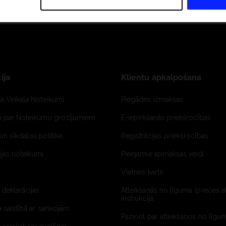
ija
Klientu apkalpošana
ta Veikala Noteikumi
Piegādes izmaksas
ja par Noteikumu grozījumiem
E-iepirkšanās priekšrocības
un sīkdatņu politika
Reģistrācijas priekšrocības
jas noteikumi
Pieejamie apmaksas veidi
Vietnes karte
 deklarācijas
Atteikšanās no līguma (preces a
instrukcija
a saistībā ar sankcijām
Paziņot par atteikšanos no līgum