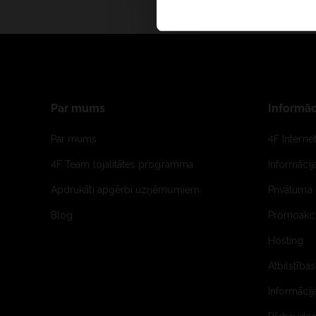
Par mums
Informāc
Par mums
4F Interne
4F Team lojalitātes programma
Informāci
Apdrukāti apģērbi uzņēmumiem
Privātuma 
Blog
Promoakci
Hosting
Atbilstības
Informācij