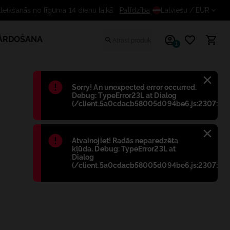
ezmaksas atteikšanās no līguma 14 dienu laikā
Palīdzība
Latviešu
/ EUR
PĀRDOŠANA
1
Błąd
:
Sorry! An unexpected error occurred.
Debug: TypeError23L at Dialog
(/client.5a0cdacb58005d094be6.js:2307:698
Błąd
:
Atvainojiet! Radās neparedzēta
kļūda. Debug: TypeError23L at
Dialog
(/client.5a0cdacb58005d094be6.js:2307:698