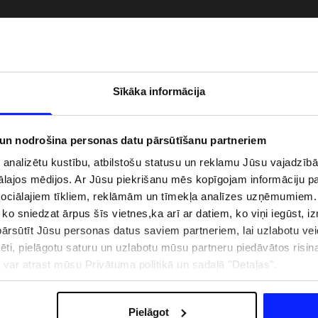
Sīkāka informācija
 un nodrošina personas datu pārsūtīšanu partneriem
i analizētu kustību, atbilstošu statusu un reklamu Jūsu vajadzī
ālajos mēdijos. Ar Jūsu piekrišanu mēs kopīgojam informāciju 
sociālajiem tīkliem, reklāmām un tīmekļa analīzes uzņēmumiem.
, ko sniedzat ārpus šīs vietnes,ka arī ar datiem, ko viņi iegūst, 
zībai pie ūdens jābūt
Jaunā 4F tenisa un padela kolekcija.
rsūtīt Jūsu personas datus saviem partneriem, lai uzlabotu veid
pģērbs + SPF
Sportiska funkcionalitāte satiekas ar
mūsdienīgu stilu
pēti, pielāgotu saturu un uzlabotu mūsu partneru piedāvātos risi
ju var atrast mūsu Privātuma politikā un sadaļā "Detaļas".
IZMAKSAS
VEIKALU ADRESES
B2B
4F TEAM LOJALITĀTES PR
Pielāgot