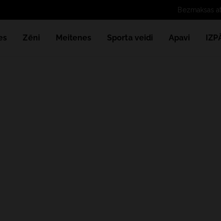
es
Zēni
Meitenes
Sporta veidi
Apavi
IZ