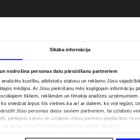
Sīkāka informācija
 un nodrošina personas datu pārsūtīšanu partneriem
i analizētu kustību, atbilstošu statusu un reklamu Jūsu vajadzī
ālajos mēdijos. Ar Jūsu piekrišanu mēs kopīgojam informāciju 
zībai pie ūdens jābūt
Jaunā 4F tenisa un padela kolekcija.
sociālajiem tīkliem, reklāmām un tīmekļa analīzes uzņēmumiem.
pģērbs + SPF
Sportiska funkcionalitāte satiekas ar
, ko sniedzat ārpus šīs vietnes,ka arī ar datiem, ko viņi iegūst, 
mūsdienīgu stilu
rsūtīt Jūsu personas datus saviem partneriem, lai uzlabotu veid
pēti, pielāgotu saturu un uzlabotu mūsu partneru piedāvātos risi
ju var atrast mūsu Privātuma politikā un sadaļā "Detaļas".
IZMAKSAS
VEIKALU ADRESES
B2B
4F TEAM LOJALITĀTES PR