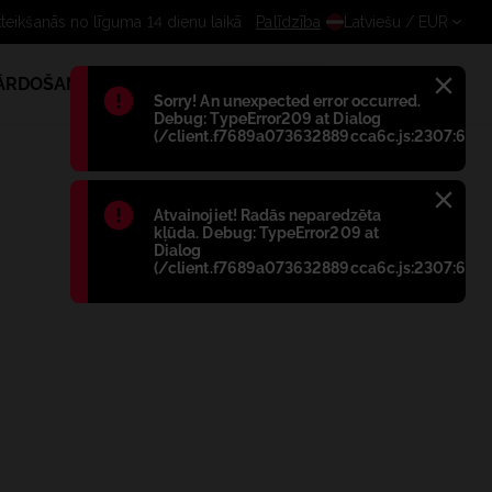
Bezmaksas atteikšanās no līguma 14 di
Palīdzība
Latviešu
/ EUR
PĀRDOŠANA
1
Błąd
:
Sorry! An unexpected error occurred.
Debug: TypeError209 at Dialog
(/client.f7689a073632889cca6c.js:2307:698)
Błąd
:
Atvainojiet! Radās neparedzēta
kļūda. Debug: TypeError209 at
Dialog
(/client.f7689a073632889cca6c.js:2307:698)