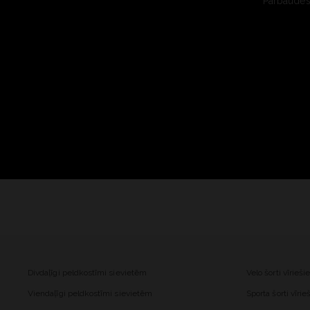
Pārbaudes 
Divdaļīgi peldkostīmi sievietēm
Velo šorti vīrieš
Viendaļīgi peldkostīmi sievietēm
Sporta šorti vīri