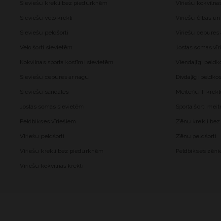
Sieviešu krekli bez piedurknēm
Vīriešu kokvilna
Sieviešu velo krekli
Vīriešu čības un
Sieviešu peldšorti
Vīriešu cepures
Velo šorti sievietēm
Jostas somas vīr
Kokvilnas sporta kostīmi sievietēm
Viendaļīgi peld
Sieviešu cepures ar nagu
Divdaļīgi peldk
Sieviešu sandales
Meiteņu T-krekl
Jostas somas sievietēm
Sporta šorti me
Peldbikses vīriešiem
Zēnu krekli be
Vīriešu peldšorti
Zēnu peldšorti
Vīriešu krekli bez piedurknēm
Peldbikses zēn
Vīriešu kokvilnas krekli