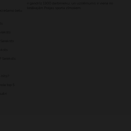
ir gandrīz 1300 darbinieku, un uzņēmums ir viena no
lielākajām Polijas sporta zīmoliem.
ciešamo lietu
ts
araksts
 Saraksts
aksts
? Saraksts
 hīts?
ola top 5
uāri