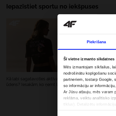
Iepazīstiet sportu no iekšpuses
Piekrišana
Šī vietne izmanto sīkdatnes
Mēs izmantojam sīkfailus, la
nodrošinātu kopīgošanu soci
Kā labi sagatavoties aktīvai dienai pie
Kāpēc UV aizsard
partneriem, tostarp Google, 
ūdens? Iesakām, ko ņemt līdzi
dubultai: UPF a
so informāciju ar informāciju
Ar Jūsu atļauju, mēs varam pā
reklāma, veiktu analītisko iz
tīklus). Detalizētu informāci
PIEGĀDES 