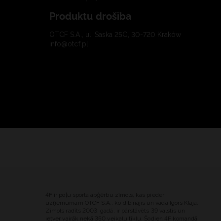
Produktu drošība
OTCF S.A., ul. Saska 25C, 30-720 Kraków
info@otcf.pl
4F ir poļu sporta apģērbu zīmols, kas pieder
uzņēmumam OTCF S.A., ko dibinājis un vada Igors Klaja.
Zīmols radīts 2003. gadā, ir pārstāvēts 39 valstīs un
ietver vairāk nekā 350 veikalu tīklu. Šodien 4F komandā