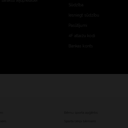
saraksti lejupielādei
Sūdzība
Iesniegt sūdzību
Pasūtījumi
4F atlaižu kodi
Bankas konts
iem
Bērnu sporta apģērbs
ešiem
Sporta tērpi bērniem