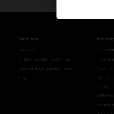
Par mums
Informāc
Par mums
4F Interne
4F Team lojalitātes programma
Informāci
Apdrukāti apģērbi uzņēmumiem
Privātuma 
Blog
Promoakci
Hosting
Atbilstības
Informācij