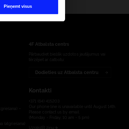
Pieņemt visus
4F Atbalsta centrs
Pārbaudiet biežāk uzdotos jautājumus vai
tērzējiet ar čatbotu:
Dodieties uz Atbalsta centru
Kontakti
+371 (64) 415203
Our phone line is unavailable until August 14th.
tgriešana) –
Please contact us by email.
(Monday - Friday, 10 am - 5 pm)
a (atgriešana)
Uzrakstīt ziņu