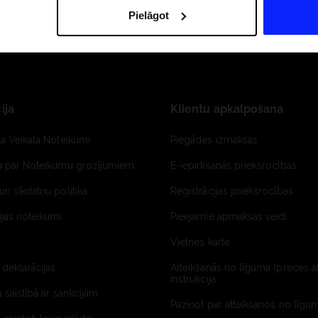
Pielāgot
ija
Klientu apkalpošana
ta Veikala Noteikumi
Piegādes izmaksas
ja par Noteikumu grozījumiem
E-iepirkšanās priekšrocības
un sīkdatņu politika
Reģistrācijas priekšrocības
jas noteikumi
Pieejamie apmaksas veidi
Vietnes karte
 deklarācijas
Atteikšanās no līguma (preces a
instrukcija
a saistībā ar sankcijām
Paziņot par atteikšanos no līgum