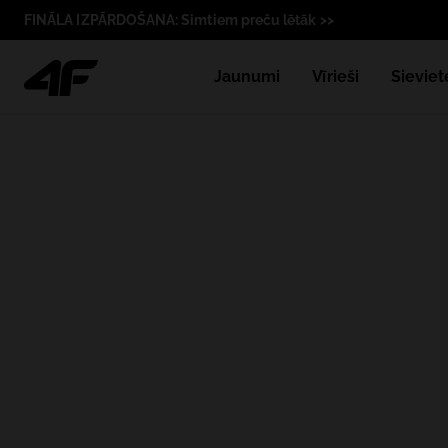
FINĀLA IZPĀRDOŠANA: Simtiem preču lētāk >>
Jaunumi
Vīrieši
Sieviet