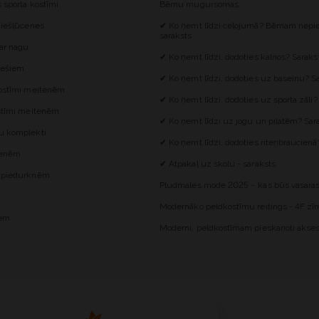
s sporta kostīmi
Bērnu mugursomas
 iešļūcenes
✔ Ko ņemt līdzi ceļojumā? Bērnam nepie
saraksts
 ar nagu
✔ Ko ņemt līdzi, dodoties kalnos? Saraks
iešiem
✔ Ko ņemt līdzi, dodoties uz baseinu? S
kostīmi meitenēm
✔ Ko ņemt līdzi, dodoties uz sporta zāli?
ostīmi meitenēm
✔ Ko ņemt līdzi uz jogu un pilatēm? Sar
u komplekti
✔ Ko ņemt līdzi, dodoties riteņbraucienā
itenēm
✔ Atpakaļ uz skolu - saraksts
z piedurknēm
Pludmales mode 2025 – kas būs vasaras
Modernāko peldkostīmu reitings - 4F zīm
iem
Moderni, peldkostīmam pieskaņoti akses