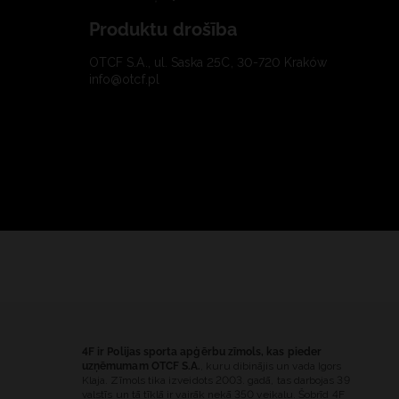
Produktu drošība
OTCF S.A., ul. Saska 25C, 30-720 Kraków
info@otcf.pl
4F ir Polijas sporta apģērbu zīmols, kas pieder
uzņēmumam OTCF S.A.
, kuru dibinājis un vada Igors
Klaja. Zīmols tika izveidots 2003. gadā, tas darbojas 39
valstīs un tā tīklā ir vairāk nekā 350 veikalu. Šobrīd 4F