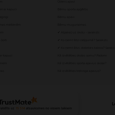
ēm
Ūdens apavi
i ar kapuci
Bērnu sporta apģērbs
egingi
Bērnu apavi
omas meitenēm
Bērnu mugursomas
iem
✔ Atpakaļ uz skolu - saraksts
šorti
✔ Ko ņemt līdzi ceļojumā? Saraksts
✔ Ko ņemt līdzi, dodoties kalnos? Saraks
r kapuci
Kā izvēlēties skolas somu? Padomi
ēniem
Kā izvēlēties sporta apavus skolai?
mas
Kā izvēlēties trekinga apavus?
L
alstīts uz
15 514
atsauksmes
no visiem laikiem