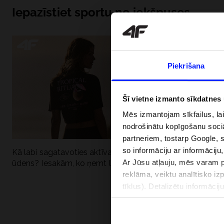
Iepazīstiet sportu no iekšpuses
Piekrišana
Šī vietne izmanto sīkdatnes
Mēs izmantojam sīkfailus, la
nodrošinātu kopīgošanu soci
partneriem, tostarp Google, 
so informāciju ar informāciju
Kā labi sagatavoties aktīvai dienai pie
Kāpēc UV aizsard
Ar Jūsu atļauju, mēs varam pā
ūdens? Iesakām, ko ņemt līdzi
dubultai: UPF a
reklāma, veiktu analītisko iz
tīklus). Detalizētu informāci
PIEGĀDES 