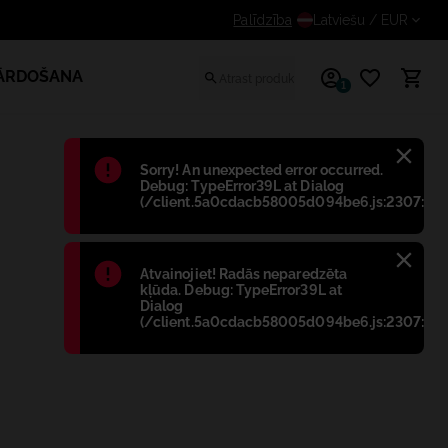
Saņem papildus atlaidi reģistrētiem lietotājiem
Palīdzība
Latviešu
/ EUR
PĀRDOŠANA
1
Błąd
:
Sorry! An unexpected error occurred.
Debug: TypeError39L at Dialog
(/client.5a0cdacb58005d094be6.js:2307:698
Błąd
:
Atvainojiet! Radās neparedzēta
kļūda. Debug: TypeError39L at
Dialog
(/client.5a0cdacb58005d094be6.js:2307:698