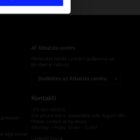
4F Atbalsta centrs
Pārbaudiet biežāk uzdotos jautājumus vai
tērzējiet ar čatbotu:
Dodieties uz Atbalsta centru
Kontakti
+371 (64) 415203
Our phone line is unavailable until August 14th.
tgriešana) –
Please contact us by email.
(Monday - Friday, 10 am - 5 pm)
a (atgriešana)
Uzrakstīt ziņu