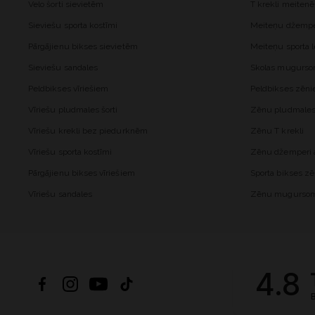
Velo šorti sievietēm
T krekli meiten
Sieviešu sporta kostīmi
Meiteņu džemper
Pārgājienu bikses sievietēm
Meiteņu sporta l
Sieviešu sandales
Skolas mugurs
Peldbikses vīriešiem
Peldbikses zēn
Vīriešu pludmales šorti
Zēnu pludmales 
Vīriešu krekli bez piedurknēm
Zēnu T krekli
Vīriešu sporta kostīmi
Zēnu džemperi a
Pārgājienu bikses vīriešiem
Sporta bikses z
Vīriešu sandales
Zēnu mugurso
4.8
B