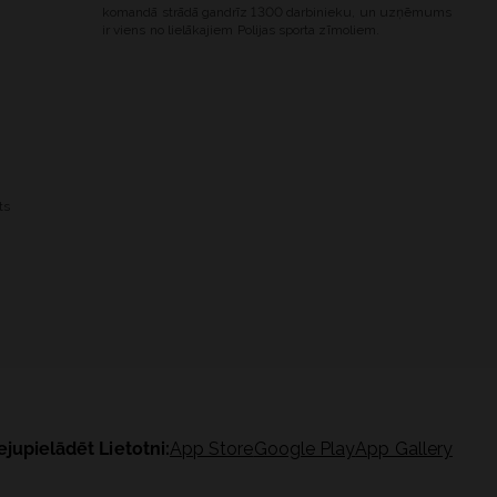
komandā strādā gandrīz 1300 darbinieku, un uzņēmums
ir viens no lielākajiem Polijas sporta zīmoliem.
ts
ejupielādēt Lietotni:
App Store
Google Play
App Gallery