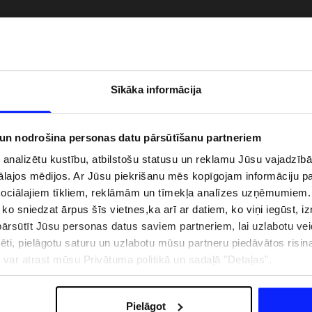
Sīkāka informācija
 un nodrošina personas datu pārsūtīšanu partneriem
i analizētu kustību, atbilstošu statusu un reklamu Jūsu vajadzī
ālajos mēdijos. Ar Jūsu piekrišanu mēs kopīgojam informāciju 
sociālajiem tīkliem, reklāmām un tīmekļa analīzes uzņēmumiem.
, ko sniedzat ārpus šīs vietnes,ka arī ar datiem, ko viņi iegūst, 
zībai pie ūdens jābūt
Jaunā 4F tenisa un padela kolekcija.
rsūtīt Jūsu personas datus saviem partneriem, lai uzlabotu veid
pģērbs + SPF
Sportiska funkcionalitāte satiekas ar
mūsdienīgu stilu
pēti, pielāgotu saturu un uzlabotu mūsu partneru piedāvātos risi
ju var atrast mūsu Privātuma politikā un sadaļā "Detaļas".
IZMAKSAS
VEIKALU ADRESES
B2B
4F TEAM LOJALITĀTES PR
Pielāgot