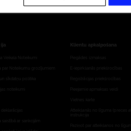
ija
Klientu apkalpošana
ta Veikala Noteikumi
Piegādes izmaksas
ja par Noteikumu grozījumiem
E-iepirkšanās priekšrocības
un sīkdatņu politika
Reģistrācijas priekšrocības
jas noteikumi
Pieejamie apmaksas veidi
Vietnes karte
 deklarācijas
Atteikšanās no līguma (preces a
instrukcija
a saistībā ar sankcijām
Paziņot par atteikšanos no līgum