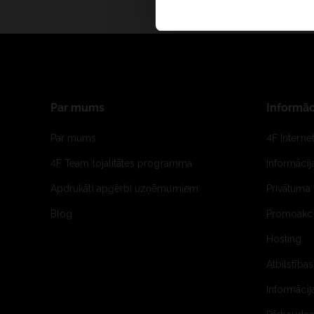
Par mums
Informāc
Par mums
4F Interne
4F Team lojalitātes programma
Informāci
Apdrukāti apģērbi uzņēmumiem
Privātuma 
Blog
Promoakci
Hosting
Atbilstības
Informācij