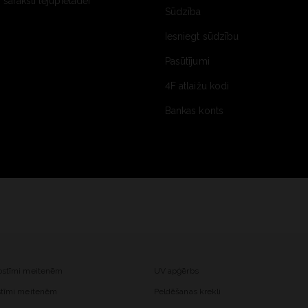
saraksti lejupielādei
Sūdzība
Iesniegt sūdzību
Pasūtījumi
4F atlaižu kodi
Bankas konts
kostīmi meitenēm
UV apģērbs
ostīmi meitenēm
Peldēšanas krekli