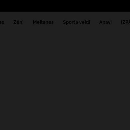
es
Zēni
Meitenes
Sporta veidi
Apavi
IZ