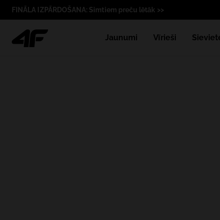
FINĀLA IZPĀRDOŠANA: Simtiem preču lētāk >>
Jaunumi
Vīrieši
Sieviet