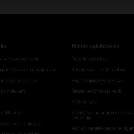
ija
Klientu apkalpošana
ta Veikala Noteikumi
Piegādes izmaksas
ja par Noteikumu grozījumiem
E-iepirkšanās priekšrocības
un sīkdatņu politika
Reģistrācijas priekšrocības
jas noteikumi
Pieejamie apmaksas veidi
Vietnes karte
 deklarācijas
Atteikšanās no līguma (preces a
instrukcija
a saistībā ar sankcijām
Paziņot par atteikšanos no līgum