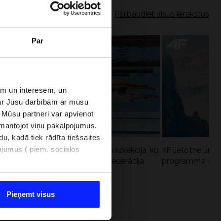
Pārbaudiet visus ierakstus
Par
bām un interesēm, un
par Jūsu darbībām ar mūsu
 Mūsu partneri var apvienot
izmantojot viņu pakalpojumus.
u, kadā tiek rādīta tiešsaites
najumus ( piem. socialos
Aqua Force - jaunā baseina kolekcija, ko
4F lietotne un 4
iesaka Polijas Peldēšanas federācija
programma - kāp
Pieņemt visus
OGRAMMA