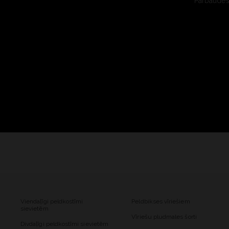
Pārbaudes 
Viendaļīgi peldkostīmi
Peldbikses vīriešiem
sievietēm
Vīriešu pludmales šorti
Divdaļīgi peldkostīmi sievietēm