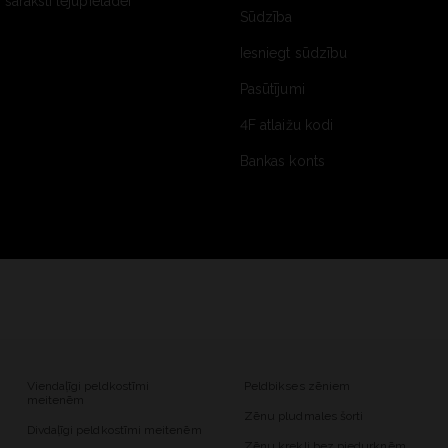
saraksti lejupielādei
Sūdzība
Iesniegt sūdzību
Pasūtījumi
4F atlaižu kodi
Bankas konts
Viendaļīgi peldkostīmi
Peldbikses zēniem
meitenēm
Zēnu pludmales šorti
Divdaļīgi peldkostīmi meitenēm
Zēnu krekli bez piedurknēm