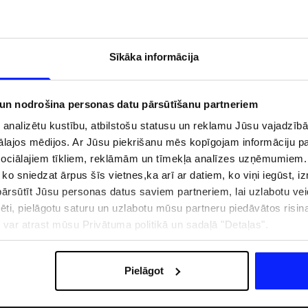
Sīkāka informācija
 un nodrošina personas datu pārsūtīšanu partneriem
i analizētu kustību, atbilstošu statusu un reklamu Jūsu vajadzī
ālajos mēdijos. Ar Jūsu piekrišanu mēs kopīgojam informāciju 
sociālajiem tīkliem, reklāmām un tīmekļa analīzes uzņēmumiem.
, ko sniedzat ārpus šīs vietnes,ka arī ar datiem, ko viņi iegūst, 
rsūtīt Jūsu personas datus saviem partneriem, lai uzlabotu veid
pēti, pielāgotu saturu un uzlabotu mūsu partneru piedāvātos risi
zībai pie ūdens jābūt
Jaunā 4F tenisa un padela kolekcija.
pģērbs + SPF
Sportiska funkcionalitāte satiekas ar
ju var atrast mūsu Privātuma politikā un sadaļā "Detaļas".
mūsdienīgu stilu
Pielāgot
IZMAKSAS
VEIKALU ADRESES
B2B
4F TEAM LOJALITĀTES PR