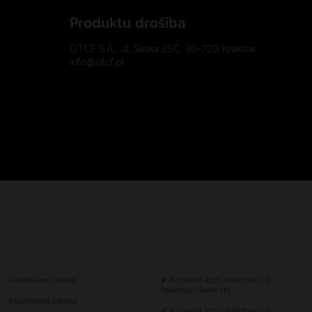
Produktu drošība
OTCF S.A., ul. Saska 25C, 30-720 Kraków
info@otcf.pl
Peldēšanas krekli
✔ Ko ņemt līdzi, dodoties uz
baseinu? Saraksts
Pludmales kleitas
✔ Ko ņemt līdzi, dodoties uz