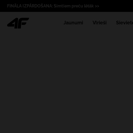
FINĀLA IZPĀRDOŠANA: Simtiem preču lētāk >>
Jaunumi
Vīrieši
Sieviet