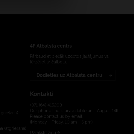
4F Atbalsta centrs
Pārbaudiet biežāk uzdotos jautājumus vai
tērzējiet ar čatbotu:
Dodieties uz Atbalsta centru
Kontakti
+371 (64) 415203
Our phone line is unavailable until August 14th.
tgriešana) –
Please contact us by email.
(Monday - Friday, 10 am - 5 pm)
a (atgriešana)
Uzrakstīt ziņu