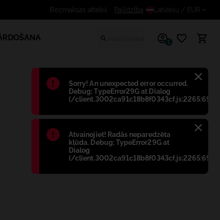
Palīdzība
Saņem papildus atlaidi reģistrē
Latviešu
/ EUR
PĀRDOŠANA
1
Błąd
:
Sorry! An unexpected error occurred.
Debug: TypeError29G at Dialog
(/client.3002ca91c18b8f0343cf.js:2265:698)
Błąd
:
Atvainojiet! Radās neparedzēta
kļūda. Debug: TypeError29G at
Dialog
(/client.3002ca91c18b8f0343cf.js:2265:698)