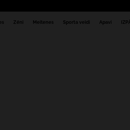
es
Zēni
Meitenes
Sporta veidi
Apavi
IZ