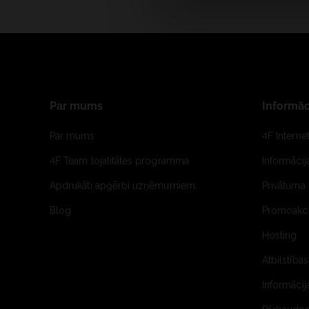
Par mums
Informāc
Par mums
4F Interne
4F Team lojalitātes programma
Informāci
Apdrukāti apģērbi uzņēmumiem
Privātuma 
Blog
Promoakci
Hosting
Atbilstības
Informācij