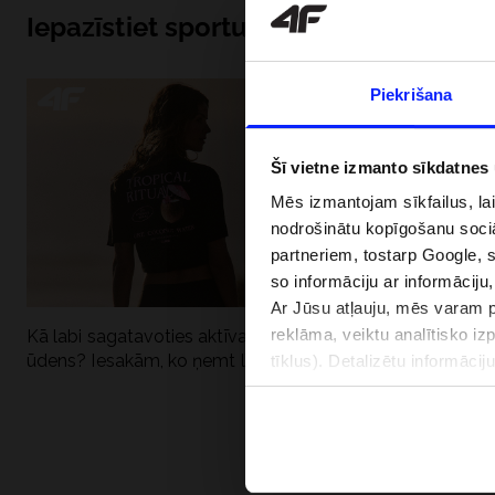
Iepazīstiet sportu no iekšpuses
Piekrišana
Šī vietne izmanto sīkdatnes
Mēs izmantojam sīkfailus, la
nodrošinātu kopīgošanu soci
partneriem, tostarp Google, 
so informāciju ar informāciju
Ar Jūsu atļauju, mēs varam pā
reklāma, veiktu analītisko iz
Kā labi sagatavoties aktīvai dienai pie
Kāpēc UV aizsard
ūdens? Iesakām, ko ņemt līdzi
dubultai: UPF a
tīklus). Detalizētu informāci
PIEGĀDES 