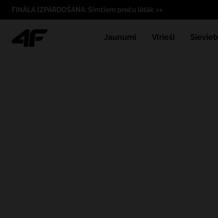
FINĀLA IZPĀRDOŠANA: Simtiem preču lētāk >>
Jaunumi
Vīrieši
Sieviet