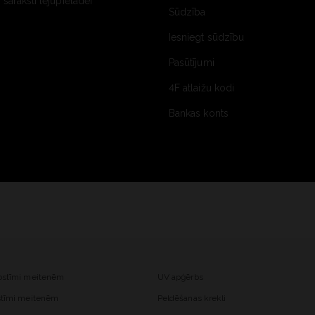
saraksti lejupielādei
Sūdzība
Iesniegt sūdzību
Pasūtījumi
4F atlaižu kodi
Bankas konts
kostīmi meitenēm
UV apģērbs
ostīmi meitenēm
Peldēšanas krekli