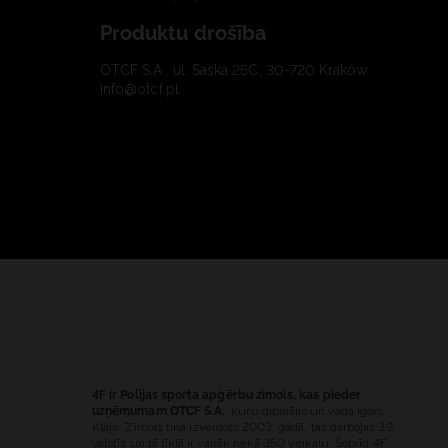
Produktu drošība
OTCF S.A., ul. Saska 25C, 30-720 Kraków
info@otcf.pl
4F ir Polijas sporta apģērbu zīmols, kas pieder
uzņēmumam OTCF S.A.
, kuru dibinājis un vada Igors
Klaja. Zīmols tika izveidots 2003. gadā, tas darbojas 39
valstīs un tā tīklā ir vairāk nekā 350 veikalu. Šobrīd 4F