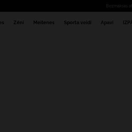
es
Zēni
Meitenes
Sporta veidi
Apavi
IZ