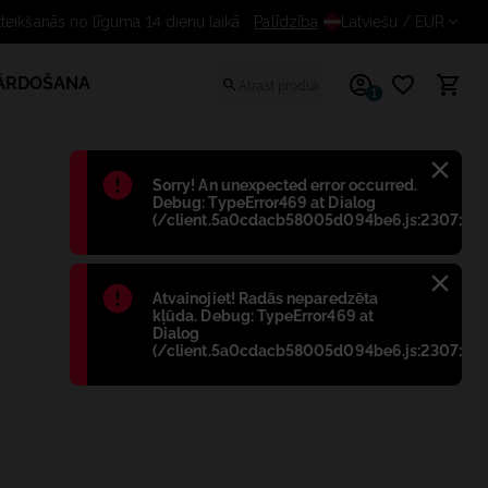
Bezmaksas atteikšanās no līguma 14 dienu lai
Palīdzība
Latviešu
/ EUR
PĀRDOŠANA
1
Błąd
:
Sorry! An unexpected error occurred.
Debug: TypeError469 at Dialog
(/client.5a0cdacb58005d094be6.js:2307:698
Błąd
:
Atvainojiet! Radās neparedzēta
kļūda. Debug: TypeError469 at
Dialog
(/client.5a0cdacb58005d094be6.js:2307:698