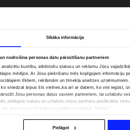
Sīkāka informācija
 un nodrošina personas datu pārsūtīšanu partneriem
i analizētu kustību, atbilstošu statusu un reklamu Jūsu vajadzī
ālajos mēdijos. Ar Jūsu piekrišanu mēs kopīgojam informāciju 
sociālajiem tīkliem, reklāmām un tīmekļa analīzes uzņēmumiem.
, ko sniedzat ārpus šīs vietnes,ka arī ar datiem, ko viņi iegūst, 
zībai pie ūdens jābūt
Jaunā 4F tenisa un padela kolekcija.
rsūtīt Jūsu personas datus saviem partneriem, lai uzlabotu veid
pģērbs + SPF
Sportiska funkcionalitāte satiekas ar
mūsdienīgu stilu
pēti, pielāgotu saturu un uzlabotu mūsu partneru piedāvātos risi
ju var atrast mūsu Privātuma politikā un sadaļā "Detaļas".
IZMAKSAS
VEIKALU ADRESES
B2B
4F TEAM LOJALITĀTES PR
Pielāgot