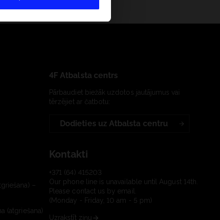
4F Atbalsta centrs
Pārbaudiet biežāk uzdotos jautājumus vai
tērzējiet ar čatbotu:
Dodieties uz Atbalsta centru
Kontakti
+371 (64) 415203
Our phone line is unavailable until August 14th.
tgriešana) –
Please contact us by email.
(Monday - Friday, 10 am - 5 pm)
a (atgriešana)
Uzrakstīt ziņu