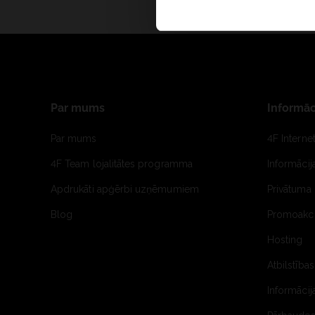
Par mums
Informāc
Par mums
4F Interne
4F Team lojalitātes programma
Informāci
Apdrukāti apģērbi uzņēmumiem
Privātuma 
Blog
Promoakci
Hosting
Atbilstības
Informācij