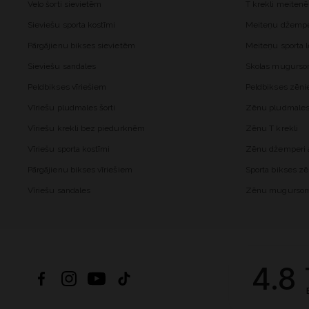
Velo šorti sievietēm
T krekli meiten
Sieviešu sporta kostīmi
Meiteņu džemper
Pārgājienu bikses sievietēm
Meiteņu sporta l
Sieviešu sandales
Skolas mugurs
Peldbikses vīriešiem
Peldbikses zēn
Vīriešu pludmales šorti
Zēnu pludmales 
Vīriešu krekli bez piedurknēm
Zēnu T krekli
Vīriešu sporta kostīmi
Zēnu džemperi a
Pārgājienu bikses vīriešiem
Sporta bikses z
Vīriešu sandales
Zēnu mugurso
4.8