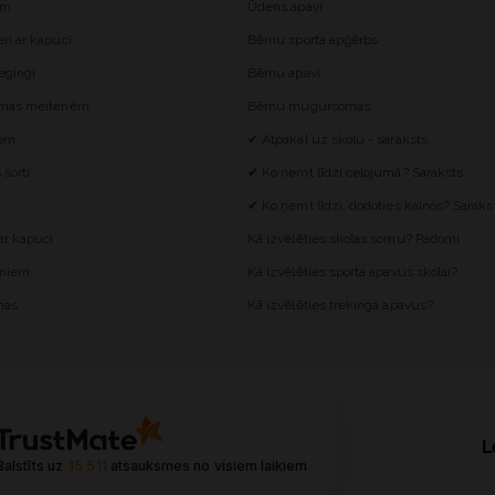
ēm
Ūdens apavi
i ar kapuci
Bērnu sporta apģērbs
egingi
Bērnu apavi
omas meitenēm
Bērnu mugursomas
iem
✔ Atpakaļ uz skolu - saraksts
šorti
✔ Ko ņemt līdzi ceļojumā? Saraksts
✔ Ko ņemt līdzi, dodoties kalnos? Saraks
r kapuci
Kā izvēlēties skolas somu? Padomi
ēniem
Kā izvēlēties sporta apavus skolai?
mas
Kā izvēlēties trekinga apavus?
L
Balstīts uz
15 511
atsauksmes
no visiem laikiem