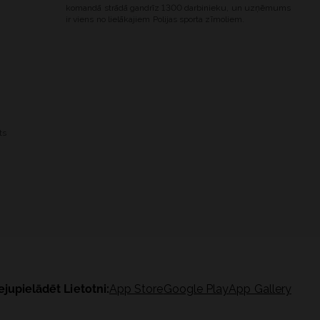
komandā strādā gandrīz 1300 darbinieku, un uzņēmums
ir viens no lielākajiem Polijas sporta zīmoliem.
ts
ejupielādēt Lietotni:
App Store
Google Play
App Gallery