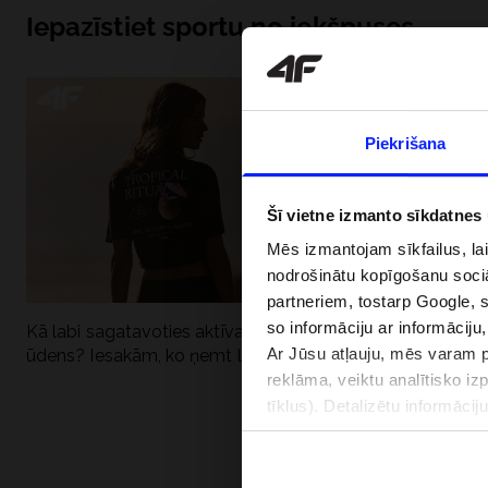
Iepazīstiet sportu no iekšpuses
Piekrišana
Šī vietne izmanto sīkdatnes
Mēs izmantojam sīkfailus, la
nodrošinātu kopīgošanu soci
partneriem, tostarp Google, 
so informāciju ar informāciju
Kā labi sagatavoties aktīvai dienai pie
Kāpēc UV aizsard
Ar Jūsu atļauju, mēs varam pā
ūdens? Iesakām, ko ņemt līdzi
dubultai: UPF a
reklāma, veiktu analītisko iz
tīklus). Detalizētu informāci
PIEGĀDES 