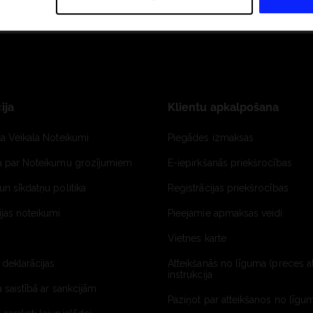
ija
Klientu apkalpošana
ta Veikala Noteikumi
Piegādes izmaksas
ja par Noteikumu grozījumiem
E-iepirkšanās priekšrocības
un sīkdatņu politika
Reģistrācijas priekšrocības
jas noteikumi
Pieejamie apmaksas veidi
Vietnes karte
 deklarācijas
Atteikšanās no līguma (preces a
instrukcija
a saistībā ar sankcijām
Paziņot par atteikšanos no līgum