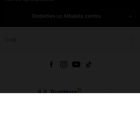
Dodieties uz Atbalsta centru
Īsceļi
4.8
Balstīts uz
15 512
atsauksmes
no visiem laikiem
Lejupielādēt Lietotni:
App Store
Google Play
App Gallery