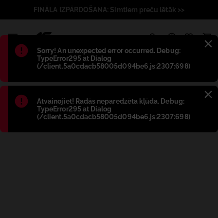
FINĀLA IZPĀRDOŠANA: Simtiem preču lētāk >>
1
Błąd
:
Sorry! An unexpected error occurred. Debug:
TypeError295 at Dialog
(/client.5a0cdacb58005d094be6.js:2307:698)
Błąd
:
Atvainojiet! Radās neparedzēta kļūda. Debug:
TypeError295 at Dialog
(/client.5a0cdacb58005d094be6.js:2307:698)