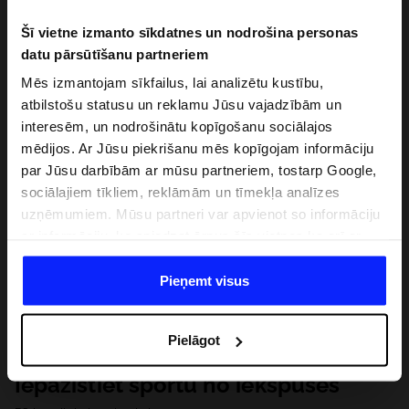
Šī vietne izmanto sīkdatnes un nodrošina personas
datu pārsūtīšanu partneriem
Mēs izmantojam sīkfailus, lai analizētu kustību,
atbilstošu statusu un reklamu Jūsu vajadzībām un
interesēm, un nodrošinātu kopīgošanu sociālajos
mēdijos. Ar Jūsu piekrišanu mēs kopīgojam informāciju
par Jūsu darbībām ar mūsu partneriem, tostarp Google,
sociālajiem tīkliem, reklāmām un tīmekļa analīzes
uzņēmumiem. Mūsu partneri var apvienot so informāciju
ar informāciju, ko sniedzat ārpus šīs vietnes,ka arī ar
datiem, ko viņi iegūst, izmantojot viņu pakalpojumus. Ar
Jūsu atļauju, mēs varam pārsūtīt Jūsu personas datus
Pieņemt visus
saviem partneriem, lai uzlabotu veidu, kadā tiek rādīta
tiešsaites reklāma, veiktu analītisko izpēti, pielāgotu
Pielāgot
saturu un uzlabotu mūsu partneru piedāvātos risinajumus
( piem. socialos tīklus). Detalizētu informāciju var atrast
Iepazīstiet sportu no iekšpuses
mūsu Privātuma politikā un sadaļā "Detaļas".