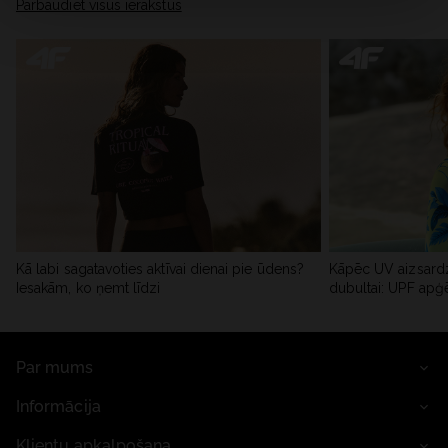
Pārbaudiet visus ierakstus
Kā labi sagatavoties aktīvai dienai pie ūdens?
Kāpēc UV aizsardz
Iesakām, ko ņemt līdzi
dubultai: UPF apģ
Par mums
Informācija
Klientu apkalpošana