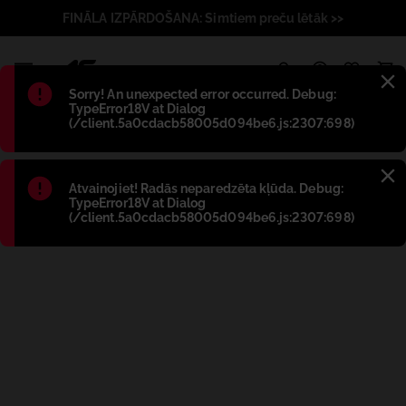
FINĀLA IZPĀRDOŠANA: Simtiem preču lētāk >>
1
Błąd
:
Sorry! An unexpected error occurred. Debug:
TypeError18V at Dialog
(/client.5a0cdacb58005d094be6.js:2307:698)
Błąd
:
Atvainojiet! Radās neparedzēta kļūda. Debug:
TypeError18V at Dialog
(/client.5a0cdacb58005d094be6.js:2307:698)