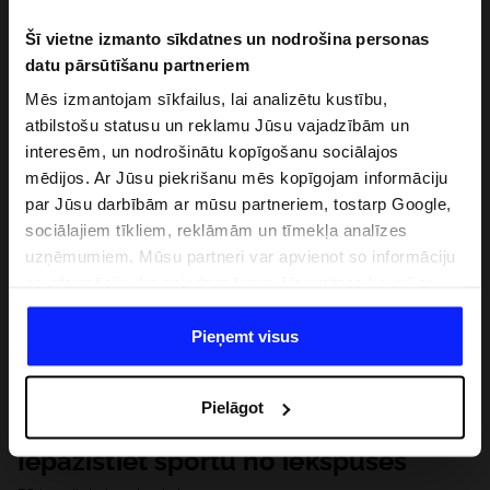
Šī vietne izmanto sīkdatnes un nodrošina personas
datu pārsūtīšanu partneriem
Mēs izmantojam sīkfailus, lai analizētu kustību,
atbilstošu statusu un reklamu Jūsu vajadzībām un
interesēm, un nodrošinātu kopīgošanu sociālajos
mēdijos. Ar Jūsu piekrišanu mēs kopīgojam informāciju
par Jūsu darbībām ar mūsu partneriem, tostarp Google,
sociālajiem tīkliem, reklāmām un tīmekļa analīzes
uzņēmumiem. Mūsu partneri var apvienot so informāciju
ar informāciju, ko sniedzat ārpus šīs vietnes,ka arī ar
datiem, ko viņi iegūst, izmantojot viņu pakalpojumus. Ar
Jūsu atļauju, mēs varam pārsūtīt Jūsu personas datus
Pieņemt visus
saviem partneriem, lai uzlabotu veidu, kadā tiek rādīta
tiešsaites reklāma, veiktu analītisko izpēti, pielāgotu
Pielāgot
saturu un uzlabotu mūsu partneru piedāvātos risinajumus
( piem. socialos tīklus). Detalizētu informāciju var atrast
Iepazīstiet sportu no iekšpuses
mūsu Privātuma politikā un sadaļā "Detaļas".