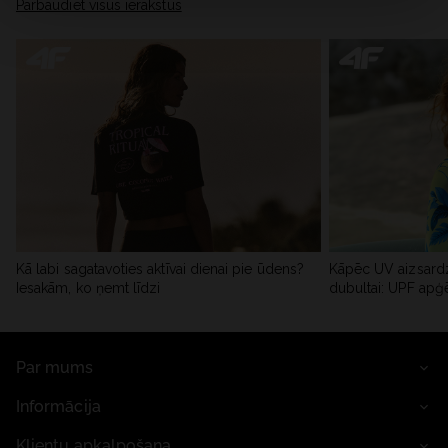
Pārbaudiet visus ierakstus
Kā labi sagatavoties aktīvai dienai pie ūdens?
Kāpēc UV aizsardz
Iesakām, ko ņemt līdzi
dubultai: UPF apģ
Par mums
Informācija
Klientu apkalpošana