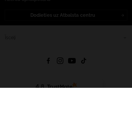
Dodieties uz Atbalsta centru
Īsceļi
4.8
Balstīts uz
15 513
atsauksmes
no visiem laikiem
Lejupielādēt Lietotni:
App Store
Google Play
App Gallery